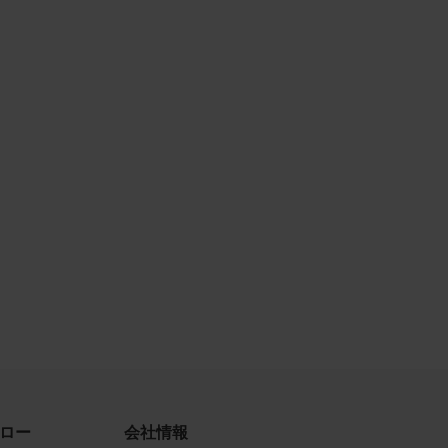
古によ
利用す
当社
品写真
守する
、著作
、商
てい
ロー
会社情報