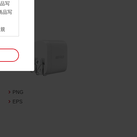
商品写
商品写
。
用規
ンロー
といい
利用規
。
項は予
には最
PNG
EPS
帰属す