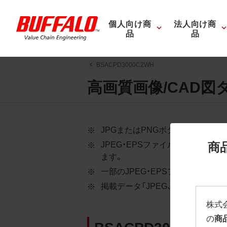
個人向け商
法人向け商
品
品
BSACPD3000C2WH
高画質画像/CAD図
JPGまたはPNGボタンを押すと
商
JPEG・EPSファイルにはパス
ます。
一部のJPEG・EPSファイルに
掲載データ「JPEG、PNG : 低解像度
株式
の
商
BSACPD3000C2W