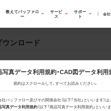
教えてバッファロ
サービ
サポー
会社
ー
ス
ト
ダウンロード
画像の表示。EPSボタンを押すと圧縮ファイルのダウンロードが
品写真データ利用規約・CAD図データ利用
が設定されています。画像編集の際に便利です。PNG画像は原則
規約はスクロールして、すべてお読みください。
はパスが設定されていない場合があります。ご了承ください。
(RGBカラー)」 「EPS : 高解像度(CMYKカラー)」
会社バッファロー及びその関係会社（以下「当社」といいます）は
品写真データ利用規約
（以下「商品写真データ利用規約」といいま
H