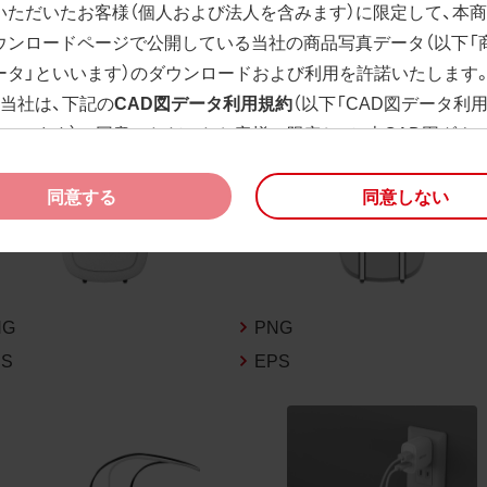
いただいたお客様（個人および法人を含みます）に限定して、本
ウンロードページで公開している当社の商品写真データ（以下「
ータ」といいます）のダウンロードおよび利用を許諾いたします
、当社は、下記の
CAD図データ利用規約
（以下「CAD図データ利
といいます）に同意いただいたお客様に限定して、本CAD図ダウ
ージで公開している当社のCAD図データ（以下「CAD図データ」
）の利用を許諾いたします。
同意する
同意しない
様が「同意する」ボタンをクリックされた場合、商品写真データ
びCAD図データ利用規約に同意いただいたものとみなされます
、商品写真データ利用規約及びCAD図データ利用規約の記載事
く変更されることがあります。各データをダウンロードする際
NG
PNG
規約をご確認くださいますようお願い申し上げます。
PS
EPS
商品写真データ利用規約
権利の帰属
様は、商品写真データに関する著作権等の一切の権利が当社に