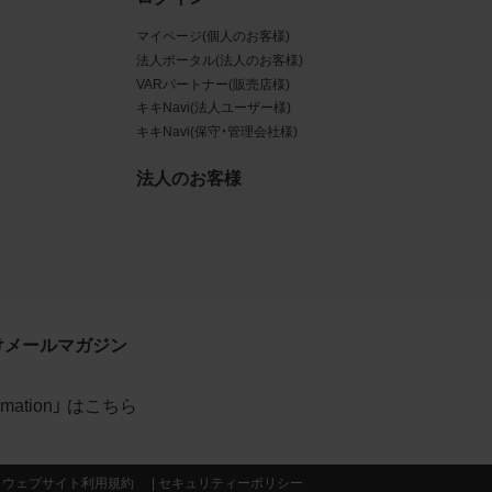
マイページ(個人のお客様)
データ
法人ポータル(法人のお客様)
規約に
VARパートナー(販売店様)
キキNavi(法人ユーザー様)
賠償す
キキNavi(保守・管理会社様)
法人のお客様
イトの
利用
約が優
けメールマガジン
formation」 はこちら
当社の
ウェブサイト利用規約
セキュリティーポリシー