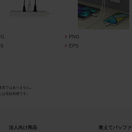
とに同意します。
利用許諾
様は、商品写真データ利用規約に従い、当社商品の販売活動（中
売の場合を除く）に関する広告宣伝又は当社商品の報道・解説に
NG
PNG
合に限り商品写真データを複製、送信可能化して利用できます。
PS
EPS
の個別の同意を得た場合を除き、上記の目的、利用方法以外に商
タを利用することはできません。
遵守事項
様は、商品写真データの利用に際し、次の各号に掲げる事項を遵
速度ではありません。
とします。
たは登録商標です。
商品写真データの全部又は一部の譲渡、貸与、再利用許諾、改変
権表示の除去等をしないこと
商品写真データに表示されている当社商品についての情報（社名
品名等）を併記する等の方法により、商品写真データに表示され
法人向け商品
教えてバッファ