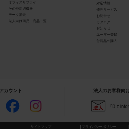
オフィスサプライ
対応情報
商品写真データ利用規約の違反
その他周辺機器
修理サービス
写真データ利用規約に違反した場合、お客様は直ちに商品写真
データ消去
お問合せ
法人向け商品 商品一覧
用を中止し、消去するものとします。また、商品写真データ利用
カタログ
お知らせ
したことにより、当社に損害が生じた場合、お客様はその損害を
ユーザー登録
のとします。
付属品の購入
その他
写真データ利用規約に定めのない事項については、当社Webサ
条件（
https://www.buffalo.jp/other/about.html
）によるものとし、同
と異なる事項を定めた条項については、商品写真データ利用規
ることとします。
Sアカウント
法人のお客様向
CAD図データ利用規約
「Biz In
権利の帰属
様は、CAD図データに関する著作権等の一切の権利が当社又は
委託する第三者に帰属することに同意します。
サイトマップ
プライバシーポリシー