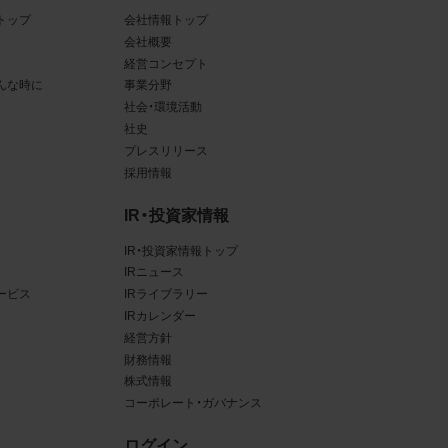
トップ
会社情報トップ
ある場
会社概要
経営コンセプト
ンクと
んな時に
事業分野
社会・環境活動
るな
社史
させう
プレスリリース
採用情報
を困難
IR・投資家情報
IR・投資家情報トップ
IRニュース
ービス
IRライブラリー
三者
IRカレンダー
真
経営方針
財務情報
賠償の
株式情報
は掲
コーポレート・ガバナンス
ログイン