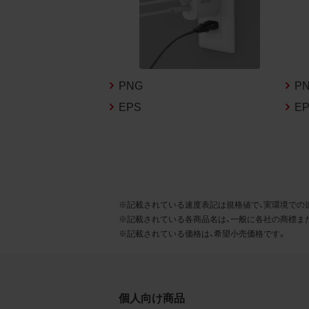
るこ
2.
お客
る販
PNG
P
る場
EPS
E
から
デー
3.
お客
※記載されている速度表記は規格値で、実環境での
もの
※記載されている各商品名は、一般に各社の商標ま
※記載されている価格は、希望小売価格です。
個人向け商品