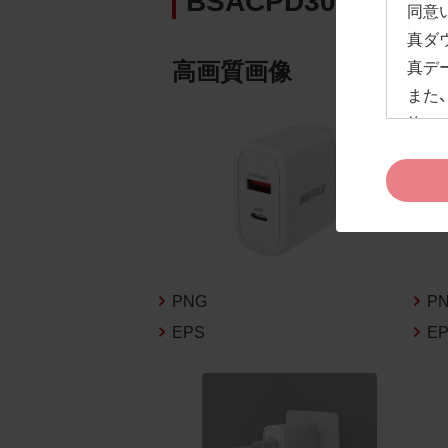
同意
真ダ
高画質画像
真デ
また
約」
ドペ
ます
お客
約及
なお
告な
PNG
P
新の
EPS
E
1.
お客