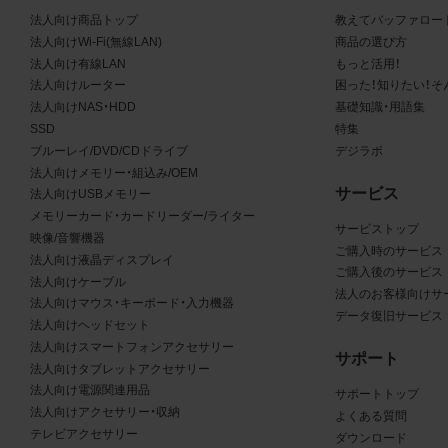
る商品が、当社の商品であることを特定できる表示を行うこと
法人向け商品トップ
教えてバッファロー
商品写真データに著作権表示、ラベル、商標その他のマークが
法人向けWi-Fi(無線LAN)
商品の選び方
合、それらを除去しないこと
法人向け有線LAN
もっと活用！
商品写真データを当社HPのトップページ以外のサイトとのリ
法人向けルーター
困った！知りたい！そ
して利用しないこと
法人向けNAS・HDD
基礎知識・用語集
商品写真データを他社のロゴ又は他社商品等に近づけて掲記す
SSD
特集
どして、当社と提携、協力関係等にあるとの示唆や誤解を生じ
ブルーレイ/DVD/CDドライブ
デジラボ
る態様の利用を行わないこと
法人向けメモリー・組込み/OEM
サービス
その他、当社の運営するサイトではないと看者が判断すること
法人向けUSBメモリー
メモリーカード・カードリーダー/ライター
とするような態様で、商品写真データを利用しないこと
サービストップ
映像/音響機器
ご購入時のサービス
法人向け液晶ディスプレイ
免責事項
ご購入後のサービス
法人向けケーブル
法人のお客様向けサ
法人向けマウス・キーボード・入力機器
は、商品写真データの正確性、完全性、適合性、有用性、最新性、第
データ復旧サービス
法人向けヘッドセット
の非侵害等について保証するものではありません。また、商品写
法人向けスマートフォンアクセサリー
サポート
タの利用に起因して発生した一切の損害について、当社はその
法人向けタブレットアクセサリー
を負いません。また、商品写真データの内容は予告なしに変更又
法人向け電源関連用品
サポートトップ
法人向けアクセサリー・収納
よくある質問
中止することがありますのでご了承ください。
テレビアクセサリー
ダウンロード