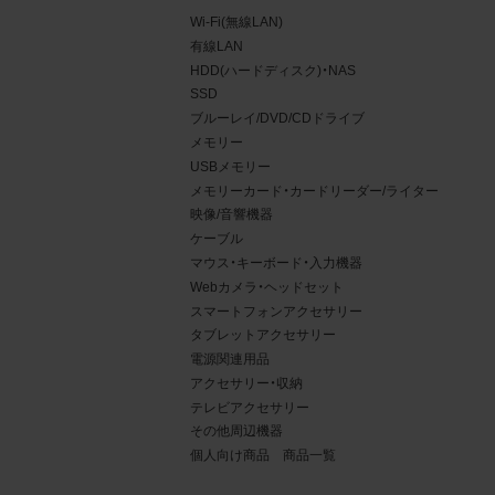
Wi-Fi(無線LAN)
有線LAN
HDD(ハードディスク)・NAS
SSD
ブルーレイ/DVD/CDドライブ
メモリー
USBメモリー
メモリーカード・カードリーダー/ライター
映像/音響機器
ケーブル
マウス・キーボード・入力機器
Webカメラ・ヘッドセット
4.
スマートフォンアクセサリー
タブレットアクセサリー
当社
電源関連用品
権利
アクセサリー・収納
デー
テレビアクセサリー
責任
その他周辺機器
個人向け商品 商品一覧
載を