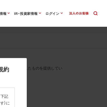
情報
IR・投資家情報
ログイン
始まります。
規約
として背景を透過したものを提供してい
、下記
す）に