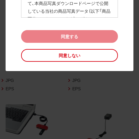
て、本商品写真ダウンロードページで公開
している当社の商品写真データ（以下「商品
高画質画像
写真データ」といいます）のダウンロードお
よび利用を許諾いたします。
また、当社は、下記の
CAD図データ利用規約
同意する
（以下「CAD図データ利用規約」といいます）
に同意いただいたお客様に限定して、本CA
同意しない
D図ダウンロードページで公開している当
社のCAD図データ（以下「CAD図データ」と
いいます）の利用を許諾いたします。
JPG
JPG
お客様が「同意する」ボタンをクリックされ
た場合、商品写真データ利用規約及びCAD
EPS
EPS
図データ利用規約に同意いただいたものと
みなされます。
なお、商品写真データ利用規約及びCAD図
データ利用規約の記載事項は予告なく変更
されることがあります。各データをダウン
ロードする際には最新の規約をご確認くだ