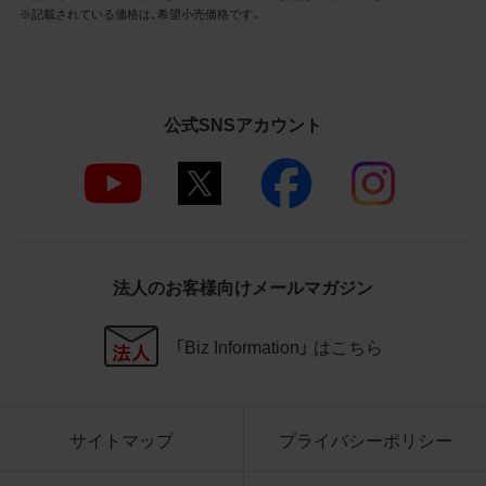
3.遵守事項
※記載されている価格は、希望小売価格です。
お客様は、商品写真データの利用に際し、次
の各号に掲げる事項を遵守するものとしま
す。
公式SNSアカウント
商品写真データの全部又は一部の譲
渡、貸与、再利用許諾、改変、著作権表
示の除去等をしないこと
商品写真データに表示されている当
社商品についての情報（社名、商品名
等）を併記する等の方法により、商品
写真データに表示されている商品が、
法人のお客様向けメールマガジン
当社の商品であることを特定できる
表示を行うこと
商品写真データに著作権表示、ラベ
「Biz Information」 はこちら
ル、商標その他のマークがある場合、
それらを除去しないこと
商品写真データを当社HPのトップ
ページ以外のサイトとのリンクとし
サイトマップ
プライバシーポリシー
て利用しないこと
商品写真データを他社のロゴ又は他