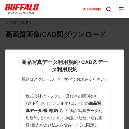
BSH4A01RD
高画質画像/CAD図ダウンロード
JPGまたはPNGボタンを押すと画像の表示。EPSボタンを押
すと圧縮ファイルのダウンロードが始まります。
商品写真データ利用規約・CAD図デー
JPEG・EPSファイルにはパスが設定されています。画像編集
タ利用規約
の際に便利です。PNG画像は原則として背景を透過したもの
を提供しています。
規約はスクロールして、すべてお読みください。
一部のJPEG・EPSファイルにはパスが設定されていない場合
があります。ご了承ください。
株式会社バッファロー及びその関係会社
掲載データ「JPEG、PNG : 低解像度(RGBカラー)」 「EPS : 高
（以下「当社」といいます）は、下記の
商品写
解像度(CMYKカラー)」
真データ利用規約
（以下「商品写真データ利
用規約」といいます）に同意いただいたお客
BSH4A01RD
様（個人および法人を含みます）に限定し