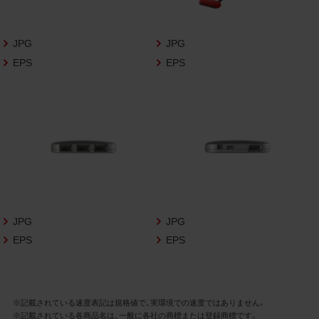
さいますようお願い申し上げます。
商品写真データ利用規約
JPG
JPG
EPS
EPS
1.権利の帰属
お客様は、商品写真データに関する著作権
等の一切の権利が当社に帰属することに同
意します。
2.利用許諾
お客様は、商品写真データ利用規約に従い、
当社商品の販売活動（中古による販売の場
合を除く）に関する広告宣伝又は当社商品
の報道・解説に利用する場合に限り商品写
JPG
JPG
真データを複製、送信可能化して利用でき
EPS
EPS
ます。当社からの個別の同意を得た場合を
除き、上記の目的、利用方法以外に商品写真
データを利用することはできません。
※記載されている速度表記は規格値で、実環境での速度ではありません。
※記載されている各商品名は、一般に各社の商標または登録商標です。