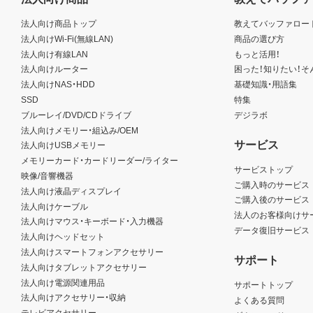
法人向け商品トップ
教えてバッファロー
法人向けWi-Fi(無線LAN)
商品の選び方
法人向け有線LAN
もっと活用！
法人向けルーター
困った！知りたい！そ
法人向けNAS・HDD
基礎知識・用語集
SSD
特集
ブルーレイ/DVD/CDドライブ
デジラボ
法人向けメモリー・組込み/OEM
サービス
法人向けUSBメモリー
メモリーカード・カードリーダー/ライター
サービストップ
映像/音響機器
ご購入時のサービス
法人向け液晶ディスプレイ
ご購入後のサービス
法人向けケーブル
法人のお客様向けサ
法人向けマウス・キーボード・入力機器
データ復旧サービス
法人向けヘッドセット
法人向けスマートフォンアクセサリー
サポート
法人向けタブレットアクセサリー
法人向け電源関連用品
サポートトップ
法人向けアクセサリー・収納
よくある質問
テレビアクセサリー