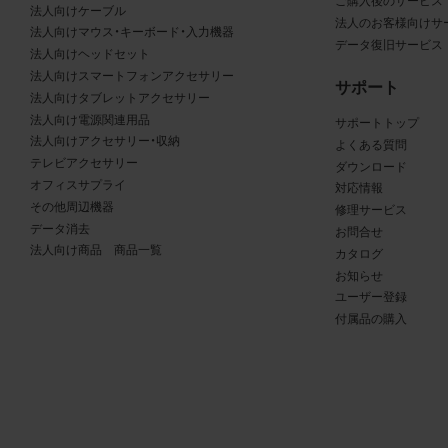
る商品が、当社の商品であることを特定できる表示を行うこと
ご購入後のサービス
法人向けケーブル
法人のお客様向けサ
商品写真データに著作権表示、ラベル、商標その他のマークが
法人向けマウス・キーボード・入力機器
データ復旧サービス
合、それらを除去しないこと
法人向けヘッドセット
商品写真データを当社HPのトップページ以外のサイトとのリ
法人向けスマートフォンアクセサリー
サポート
して利用しないこと
法人向けタブレットアクセサリー
法人向け電源関連用品
商品写真データを他社のロゴ又は他社商品等に近づけて掲記す
サポートトップ
法人向けアクセサリー・収納
よくある質問
どして、当社と提携、協力関係等にあるとの示唆や誤解を生じ
テレビアクセサリー
ダウンロード
る態様の利用を行わないこと
オフィスサプライ
対応情報
その他、当社の運営するサイトではないと看者が判断すること
その他周辺機器
修理サービス
とするような態様で、商品写真データを利用しないこと
データ消去
お問合せ
法人向け商品 商品一覧
カタログ
免責事項
お知らせ
ユーザー登録
は、商品写真データの正確性、完全性、適合性、有用性、最新性、第
付属品の購入
の非侵害等について保証するものではありません。また、商品写
タの利用に起因して発生した一切の損害について、当社はその
を負いません。また、商品写真データの内容は予告なしに変更又
中止することがありますのでご了承ください。