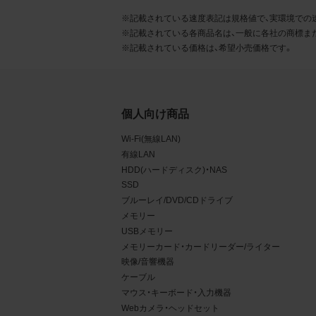
るこ
※記載されている速度表記は規格値で、実環境での
※記載されている各商品名は、一般に各社の商標ま
2.
※記載されている価格は、希望小売価格です。
お客
る販
る場
個人向け商品
から
Wi-Fi(無線LAN)
デー
有線LAN
HDD(ハードディスク)・NAS
3.
SSD
お客
ブルーレイ/DVD/CDドライブ
メモリー
もの
USBメモリー
メモリーカード・カードリーダー/ライター
映像/音響機器
ケーブル
マウス・キーボード・入力機器
Webカメラ・ヘッドセット