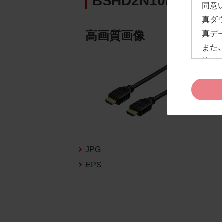
同意
真ダ
高画質画像
真デ
また
約」
ドペ
ます
お客
約及
なお
告な
JPG
新の
EPS
1.
お客