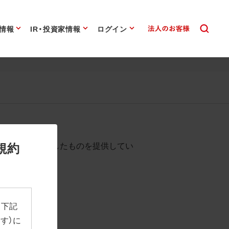
情報
IR・投資家情報
ログイン
始まります。
規約
として背景を透過したものを提供してい
、下記
す）に