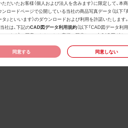
いただいたお客様（個人および法人を含みます）に限定して、本
ウンロードページで公開している当社の商品写真データ（以下「
ータ」といいます）のダウンロードおよび利用を許諾いたします
、当社は、下記の
CAD図データ利用規約
（以下「CAD図データ利
といいます）に同意いただいたお客様に限定して、本CAD図ダウ
ージで公開している当社のCAD図データ（以下「CAD図データ」
）の利用を許諾いたします。
同意する
同意しない
様が「同意する」ボタンをクリックされた場合、商品写真データ
びCAD図データ利用規約に同意いただいたものとみなされます
、商品写真データ利用規約及びCAD図データ利用規約の記載事
く変更されることがあります。各データをダウンロードする際
規約をご確認くださいますようお願い申し上げます。
商品写真データ利用規約
権利の帰属
様は、商品写真データに関する著作権等の一切の権利が当社に