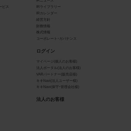
IRニュース
ービス
IRライブラリー
ある場
IRカレンダー
経営方針
ンクと
財務情報
株式情報
るな
コーポレート・ガバナンス
させう
ログイン
を困難
マイページ(個人のお客様)
法人ポータル(法人のお客様)
VARパートナー(販売店様)
キキNavi(法人ユーザー様)
キキNavi(保守・管理会社様)
三者
真
法人のお客様
賠償の
は掲