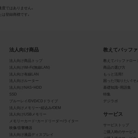
とに同意します。
速度ではありません。
たは登録商標です。
利用許諾
様は、商品写真データ利用規約に従い、当社商品の販売活動（中
売の場合を除く）に関する広告宣伝又は当社商品の報道・解説に
合に限り商品写真データを複製、送信可能化して利用できます。
法人向け商品
教えてバッファ
の個別の同意を得た場合を除き、上記の目的、利用方法以外に商
法人向け商品トップ
教えてバッファロー
タを利用することはできません。
法人向けWi-Fi(無線LAN)
商品の選び方
法人向け有線LAN
もっと活用！
遵守事項
法人向けルーター
困った！知りたい！そ
様は、商品写真データの利用に際し、次の各号に掲げる事項を遵
法人向けNAS・HDD
基礎知識・用語集
SSD
特集
とします。
ブルーレイ/DVD/CDドライブ
デジラボ
法人向けメモリー・組込み/OEM
商品写真データの全部又は一部の譲渡、貸与、再利用許諾、改変
サービス
法人向けUSBメモリー
権表示の除去等をしないこと
メモリーカード・カードリーダー/ライター
商品写真データに表示されている当社商品についての情報（社名
サービストップ
映像/音響機器
品名等）を併記する等の方法により、商品写真データに表示され
ご購入時のサービス
法人向け液晶ディスプレイ