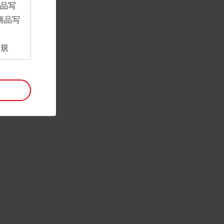
商品写
商品写
。
用規
ンロー
といい
利用規
。
項は予
には最
帰属す