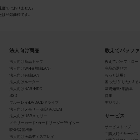
とに同意します。
速度ではありません。
たは登録商標です。
利用許諾
様は、商品写真データ利用規約に従い、当社商品の販売活動（中
売の場合を除く）に関する広告宣伝又は当社商品の報道・解説に
合に限り商品写真データを複製、送信可能化して利用できます。
法人向け商品
教えてバッファ
の個別の同意を得た場合を除き、上記の目的、利用方法以外に商
法人向け商品トップ
教えてバッファロー
タを利用することはできません。
法人向けWi-Fi(無線LAN)
商品の選び方
法人向け有線LAN
もっと活用！
遵守事項
法人向けルーター
困った！知りたい！そ
様は、商品写真データの利用に際し、次の各号に掲げる事項を遵
法人向けNAS・HDD
基礎知識・用語集
SSD
特集
とします。
ブルーレイ/DVD/CDドライブ
デジラボ
法人向けメモリー・組込み/OEM
商品写真データの全部又は一部の譲渡、貸与、再利用許諾、改変
サービス
法人向けUSBメモリー
権表示の除去等をしないこと
メモリーカード・カードリーダー/ライター
商品写真データに表示されている当社商品についての情報（社名
サービストップ
映像/音響機器
品名等）を併記する等の方法により、商品写真データに表示され
ご購入時のサービス
法人向け液晶ディスプレイ