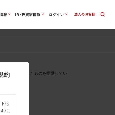
情報
IR・投資家情報
ログイン
始まります。
規約
として背景を透過したものを提供してい
、下記
す）に