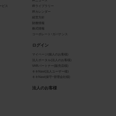
IRニュース
ービス
IRライブラリー
ある場
IRカレンダー
経営方針
ンクと
財務情報
株式情報
るな
コーポレート・ガバナンス
させう
ログイン
を困難
マイページ(個人のお客様)
法人ポータル(法人のお客様)
VARパートナー(販売店様)
キキNavi(法人ユーザー様)
キキNavi(保守・管理会社様)
三者
真
法人のお客様
賠償の
は掲