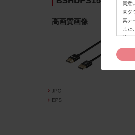
同意
真ダ
高画質画像
真デ
また
約」
ドペ
ます
お客
約及
なお
告な
JPG
新の
EPS
1.
お客