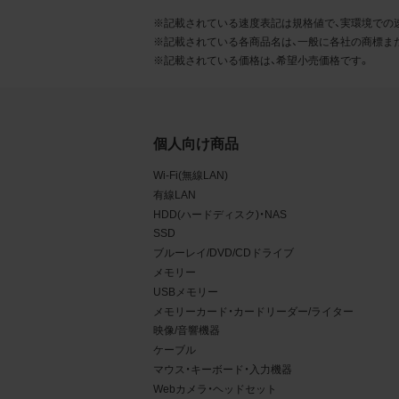
るこ
※記載されている速度表記は規格値で、実環境での
※記載されている各商品名は、一般に各社の商標ま
2.
※記載されている価格は、希望小売価格です。
お客
る販
る場
個人向け商品
から
Wi-Fi(無線LAN)
デー
有線LAN
HDD(ハードディスク)・NAS
3.
SSD
お客
ブルーレイ/DVD/CDドライブ
メモリー
もの
USBメモリー
メモリーカード・カードリーダー/ライター
映像/音響機器
ケーブル
マウス・キーボード・入力機器
Webカメラ・ヘッドセット