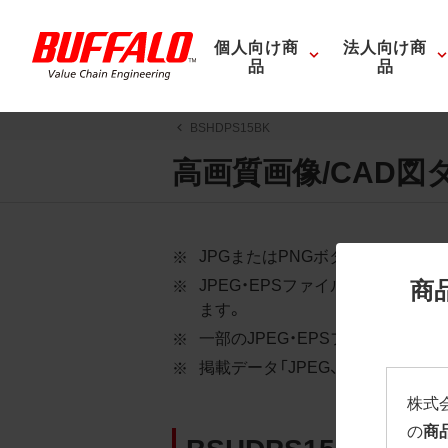
個人向け商
法人向け商
品
品
BSHDPS15BK
高画質画像/CAD図
JPGまたはPNGボタンを押すと
商
JPEG・EPSファイルにはパス
ます。
一部のJPEG・EPSファイルに
掲載データ「JPEG、PNG : 低解像度
株式
の
商
BSHDPS15BK