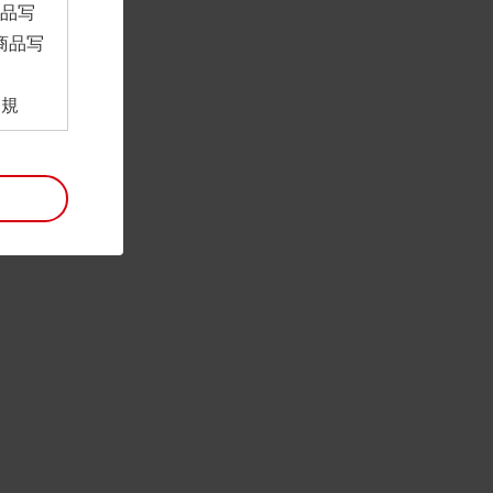
商品写
商品写
。
用規
ンロー
といい
利用規
。
項は予
には最
帰属す