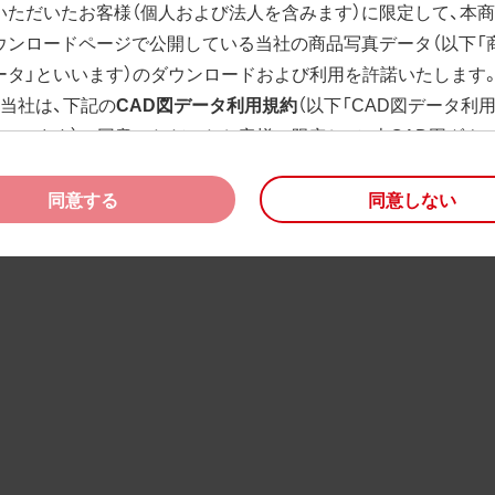
いただいたお客様（個人および法人を含みます）に限定して、本
ウンロードページで公開している当社の商品写真データ（以下「
ータ」といいます）のダウンロードおよび利用を許諾いたします
、当社は、下記の
CAD図データ利用規約
（以下「CAD図データ利
といいます）に同意いただいたお客様に限定して、本CAD図ダウ
ージで公開している当社のCAD図データ（以下「CAD図データ」
）の利用を許諾いたします。
同意する
同意しない
様が「同意する」ボタンをクリックされた場合、商品写真データ
びCAD図データ利用規約に同意いただいたものとみなされます
、商品写真データ利用規約及びCAD図データ利用規約の記載事
く変更されることがあります。各データをダウンロードする際
規約をご確認くださいますようお願い申し上げます。
商品写真データ利用規約
権利の帰属
様は、商品写真データに関する著作権等の一切の権利が当社に