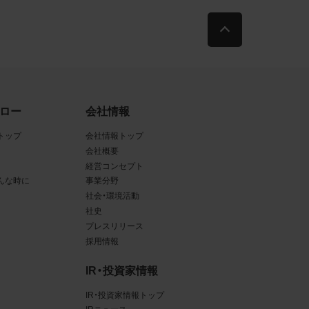
古によ
利用す
当社
ロー
会社情報
品写真
トップ
会社情報トップ
会社概要
経営コンセプト
んな時に
事業分野
守する
社会・環境活動
社史
プレスリリース
採用情報
、著作
IR・投資家情報
、商
てい
IR・投資家情報トップ