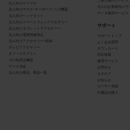
る商品が、当社の商品であることを特定できる表示を行うこと
ご購入後のサービス
法人向けケーブル
法人のお客様向けサ
商品写真データに著作権表示、ラベル、商標その他のマークが
法人向けマウス・キーボード・入力機器
データ復旧サービス
合、それらを除去しないこと
法人向けヘッドセット
商品写真データを当社HPのトップページ以外のサイトとのリ
法人向けスマートフォンアクセサリー
サポート
して利用しないこと
法人向けタブレットアクセサリー
法人向け電源関連用品
商品写真データを他社のロゴ又は他社商品等に近づけて掲記す
サポートトップ
法人向けアクセサリー・収納
よくある質問
どして、当社と提携、協力関係等にあるとの示唆や誤解を生じ
テレビアクセサリー
ダウンロード
る態様の利用を行わないこと
オフィスサプライ
対応情報
その他、当社の運営するサイトではないと看者が判断すること
その他周辺機器
修理サービス
とするような態様で、商品写真データを利用しないこと
データ消去
お問合せ
法人向け商品 商品一覧
カタログ
免責事項
お知らせ
ユーザー登録
は、商品写真データの正確性、完全性、適合性、有用性、最新性、第
付属品の購入
の非侵害等について保証するものではありません。また、商品写
タの利用に起因して発生した一切の損害について、当社はその
を負いません。また、商品写真データの内容は予告なしに変更又
中止することがありますのでご了承ください。