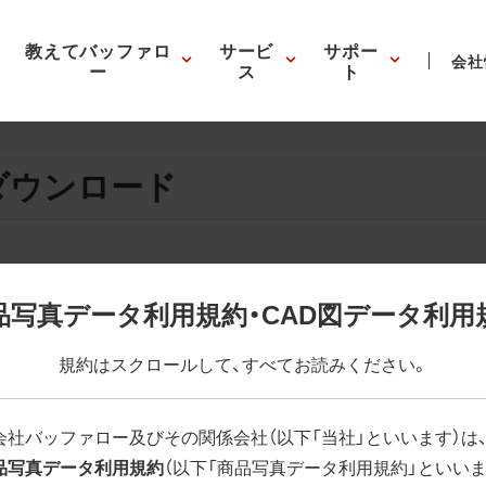
教えてバッファロ
サービ
サポー
会社
ー
ス
ト
ダウンロード
画像の表示。EPSボタンを押すと圧縮ファイルのダウンロードが
品写真データ利用規約・CAD図データ利用
が設定されています。画像編集の際に便利です。PNG画像は原則
規約はスクロールして、すべてお読みください。
はパスが設定されていない場合があります。ご了承ください。
(RGBカラー)」 「EPS : 高解像度(CMYKカラー)」
会社バッファロー及びその関係会社（以下「当社」といいます）は
品写真データ利用規約
（以下「商品写真データ利用規約」といいま