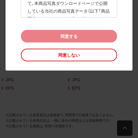
て、本商品写真ダウンロードページで公開
している当社の商品写真データ（以下「商品
高画質画像
写真データ」といいます）のダウンロードお
よび利用を許諾いたします。
また、当社は、下記の
CAD図データ利用規約
同意する
（以下「CAD図データ利用規約」といいます）
に同意いただいたお客様に限定して、本CA
同意しない
D図ダウンロードページで公開している当
社のCAD図データ（以下「CAD図データ」と
いいます）の利用を許諾いたします。
JPG
JPG
お客様が「同意する」ボタンをクリックされ
た場合、商品写真データ利用規約及びCAD
EPS
EPS
図データ利用規約に同意いただいたものと
みなされます。
なお、商品写真データ利用規約及びCAD図
※記載されている速度表記は規格値で、実環境での速度ではありません。
データ利用規約の記載事項は予告なく変更
※記載されている各商品名は、一般に各社の商標または登録商標です。
されることがあります。各データをダウン
※記載されている価格は、希望小売価格です。
ロードする際には最新の規約をご確認くだ