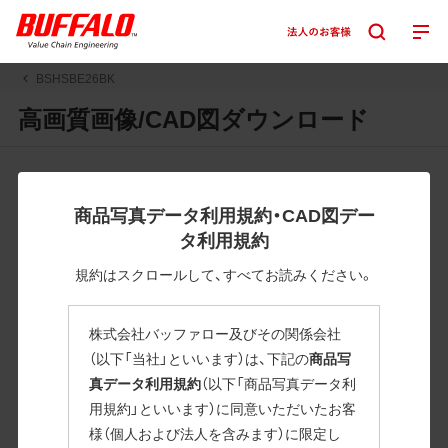
BSHSBE26BK
高画質画像/CAD図ダウンロード
JPGまたはPNGボタンを押すと画像の表示。EPSボタンを押
すと圧縮ファイルのダウンロードが始まります。
商品写真データ利用規約・CAD図デー
JPEG・EPSファイルにはパスが設定されています。画像編集
タ利用規約
の際に便利です。PNG画像は原則として背景を透過したもの
を提供しています。
規約はスクロールして、すべてお読みください。
一部のJPEG・EPSファイルにはパスが設定されていない場合
があります。ご了承ください。
株式会社バッファロー及びその関係会社
掲載データ「JPEG、PNG : 低解像度(RGBカラー)」 「EPS : 高
（以下「当社」といいます）は、下記の
商品写
解像度(CMYKカラー)」
真データ利用規約
（以下「商品写真データ利
用規約」といいます）に同意いただいたお客
BSHSBE26BK
様（個人および法人を含みます）に限定し