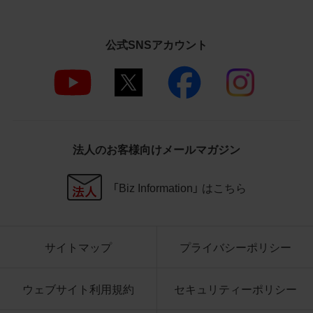
さいますようお願い申し上げます。
商品写真データ利用規約
公式SNSアカウント
1.権利の帰属
お客様は、商品写真データに関する著作権
等の一切の権利が当社に帰属することに同
意します。
2.利用許諾
法人のお客様向けメールマガジン
お客様は、商品写真データ利用規約に従い、
当社商品の販売活動（中古による販売の場
「Biz Information」 はこちら
合を除く）に関する広告宣伝又は当社商品
の報道・解説に利用する場合に限り商品写
真データを複製、送信可能化して利用でき
サイトマップ
プライバシーポリシー
ます。当社からの個別の同意を得た場合を
除き、上記の目的、利用方法以外に商品写真
データを利用することはできません。
ウェブサイト利用規約
セキュリティーポリシー