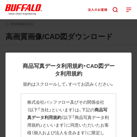
BSHSM01SV
高画質画像/CAD図ダウンロード
JPGまたはPNGボタンを押すと画像の表示。EPSボタンを押
すと圧縮ファイルのダウンロードが始まります。
商品写真データ利用規約・CAD図デー
JPEG・EPSファイルにはパスが設定されています。画像編集
タ利用規約
の際に便利です。PNG画像は原則として背景を透過したもの
を提供しています。
規約はスクロールして、すべてお読みください。
一部のJPEG・EPSファイルにはパスが設定されていない場合
があります。ご了承ください。
株式会社バッファロー及びその関係会社
掲載データ「JPEG、PNG : 低解像度(RGBカラー)」 「EPS : 高
（以下「当社」といいます）は、下記の
商品写
解像度(CMYKカラー)」
真データ利用規約
（以下「商品写真データ利
用規約」といいます）に同意いただいたお客
BSHSM01SV
様（個人および法人を含みます）に限定し