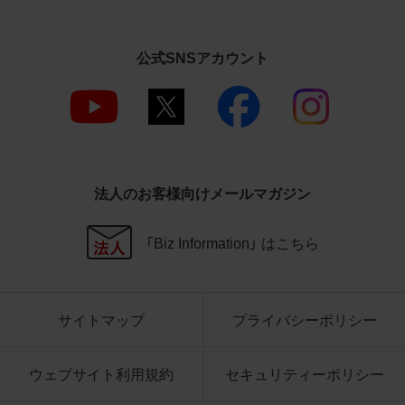
さいますようお願い申し上げます。
商品写真データ利用規約
公式SNSアカウント
1.権利の帰属
お客様は、商品写真データに関する著作権
等の一切の権利が当社に帰属することに同
意します。
2.利用許諾
法人のお客様向けメールマガジン
お客様は、商品写真データ利用規約に従い、
当社商品の販売活動（中古による販売の場
「Biz Information」 はこちら
合を除く）に関する広告宣伝又は当社商品
の報道・解説に利用する場合に限り商品写
真データを複製、送信可能化して利用でき
サイトマップ
プライバシーポリシー
ます。当社からの個別の同意を得た場合を
除き、上記の目的、利用方法以外に商品写真
データを利用することはできません。
ウェブサイト利用規約
セキュリティーポリシー