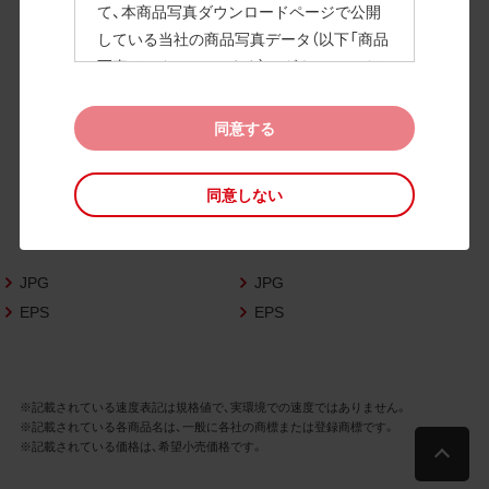
て、本商品写真ダウンロードページで公開
している当社の商品写真データ（以下「商品
高画質画像
写真データ」といいます）のダウンロードお
よび利用を許諾いたします。
また、当社は、下記の
CAD図データ利用規約
同意する
（以下「CAD図データ利用規約」といいます）
に同意いただいたお客様に限定して、本CA
同意しない
D図ダウンロードページで公開している当
社のCAD図データ（以下「CAD図データ」と
いいます）の利用を許諾いたします。
JPG
JPG
お客様が「同意する」ボタンをクリックされ
た場合、商品写真データ利用規約及びCAD
EPS
EPS
図データ利用規約に同意いただいたものと
みなされます。
なお、商品写真データ利用規約及びCAD図
※記載されている速度表記は規格値で、実環境での速度ではありません。
データ利用規約の記載事項は予告なく変更
※記載されている各商品名は、一般に各社の商標または登録商標です。
されることがあります。各データをダウン
※記載されている価格は、希望小売価格です。
ロードする際には最新の規約をご確認くだ