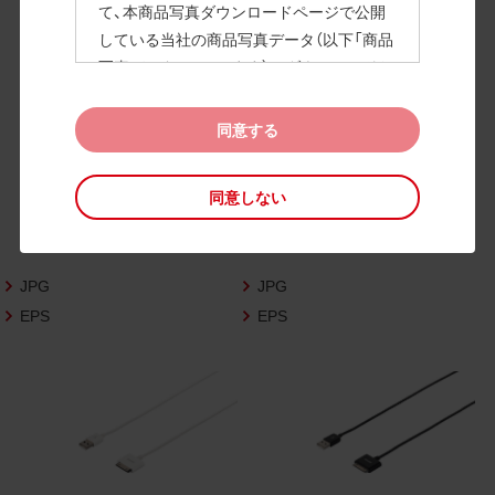
て、本商品写真ダウンロードページで公開
している当社の商品写真データ（以下「商品
高画質画像
写真データ」といいます）のダウンロードお
よび利用を許諾いたします。
また、当社は、下記の
CAD図データ利用規約
同意する
（以下「CAD図データ利用規約」といいます）
に同意いただいたお客様に限定して、本CA
同意しない
D図ダウンロードページで公開している当
社のCAD図データ（以下「CAD図データ」と
いいます）の利用を許諾いたします。
JPG
JPG
お客様が「同意する」ボタンをクリックされ
た場合、商品写真データ利用規約及びCAD
EPS
EPS
図データ利用規約に同意いただいたものと
みなされます。
なお、商品写真データ利用規約及びCAD図
データ利用規約の記載事項は予告なく変更
されることがあります。各データをダウン
ロードする際には最新の規約をご確認くだ