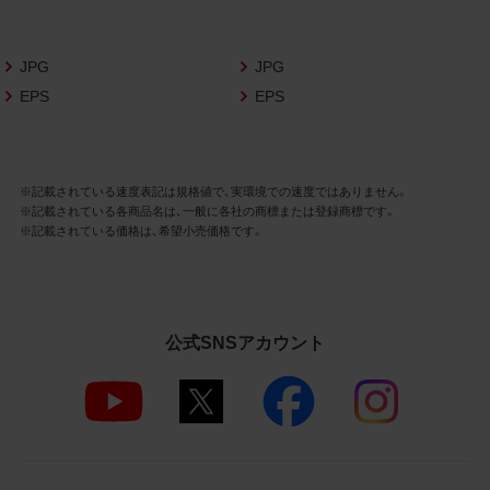
さいますようお願い申し上げます。
商品写真データ利用規約
JPG
JPG
EPS
EPS
1.権利の帰属
お客様は、商品写真データに関する著作権
等の一切の権利が当社に帰属することに同
意します。
※記載されている速度表記は規格値で、実環境での速度ではありません。
※記載されている各商品名は、一般に各社の商標または登録商標です。
2.利用許諾
※記載されている価格は、希望小売価格です。
お客様は、商品写真データ利用規約に従い、
当社商品の販売活動（中古による販売の場
合を除く）に関する広告宣伝又は当社商品
の報道・解説に利用する場合に限り商品写
公式SNSアカウント
真データを複製、送信可能化して利用でき
ます。当社からの個別の同意を得た場合を
除き、上記の目的、利用方法以外に商品写真
データを利用することはできません。