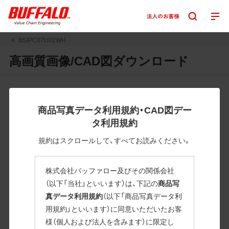
BSIPC07U02WH
高画質画像/CAD図ダウンロード
JPGまたはPNGボタンを押すと画像の表示。EPSボタンを押
すと圧縮ファイルのダウンロードが始まります。
商品写真データ利用規約・CAD図デー
JPEG・EPSファイルにはパスが設定されています。画像編集
タ利用規約
の際に便利です。PNG画像は原則として背景を透過したもの
を提供しています。
規約はスクロールして、すべてお読みください。
一部のJPEG・EPSファイルにはパスが設定されていない場合
があります。ご了承ください。
株式会社バッファロー及びその関係会社
掲載データ「JPEG、PNG : 低解像度(RGBカラー)」 「EPS : 高
（以下「当社」といいます）は、下記の
商品写
解像度(CMYKカラー)」
真データ利用規約
（以下「商品写真データ利
用規約」といいます）に同意いただいたお客
BSIPC07U02WH
様（個人および法人を含みます）に限定し