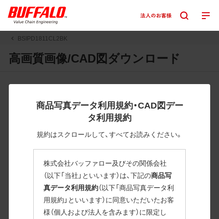
BSIPD1811CL2BK
高画質画像/CAD図ダウンロード
JPGまたはPNGボタンを押すと画像の表示。EPSボタンを押
すと圧縮ファイルのダウンロードが始まります。
商品写真データ利用規約・CAD図デー
JPEG・EPSファイルにはパスが設定されています。画像編集
タ利用規約
の際に便利です。PNG画像は原則として背景を透過したもの
を提供しています。
規約はスクロールして、すべてお読みください。
一部のJPEG・EPSファイルにはパスが設定されていない場合
があります。ご了承ください。
株式会社バッファロー及びその関係会社
掲載データ「JPEG、PNG : 低解像度(RGBカラー)」 「EPS : 高
（以下「当社」といいます）は、下記の
商品写
解像度(CMYKカラー)」
真データ利用規約
（以下「商品写真データ利
用規約」といいます）に同意いただいたお客
BSIPD1811CL2BK
様（個人および法人を含みます）に限定し