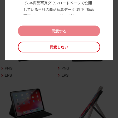
て、本商品写真ダウンロードページで公開
している当社の商品写真データ（以下「商品
高画質画像
写真データ」といいます）のダウンロードお
よび利用を許諾いたします。
また、当社は、下記の
CAD図データ利用規約
同意する
（以下「CAD図データ利用規約」といいます）
に同意いただいたお客様に限定して、本CA
同意しない
D図ダウンロードページで公開している当
社のCAD図データ（以下「CAD図データ」と
いいます）の利用を許諾いたします。
PNG
PNG
お客様が「同意する」ボタンをクリックされ
た場合、商品写真データ利用規約及びCAD
EPS
EPS
図データ利用規約に同意いただいたものと
みなされます。
なお、商品写真データ利用規約及びCAD図
データ利用規約の記載事項は予告なく変更
されることがあります。各データをダウン
ロードする際には最新の規約をご確認くだ