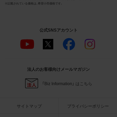
3.遵守事項
※記載されている価格は、希望小売価格です。
お客様は、商品写真データの利用に際し、次
の各号に掲げる事項を遵守するものとしま
す。
公式SNSアカウント
商品写真データの全部又は一部の譲
渡、貸与、再利用許諾、改変、著作権表
示の除去等をしないこと
商品写真データに表示されている当
社商品についての情報（社名、商品名
等）を併記する等の方法により、商品
写真データに表示されている商品が、
法人のお客様向けメールマガジン
当社の商品であることを特定できる
表示を行うこと
商品写真データに著作権表示、ラベ
「Biz Information」 はこちら
ル、商標その他のマークがある場合、
それらを除去しないこと
商品写真データを当社HPのトップ
ページ以外のサイトとのリンクとし
サイトマップ
プライバシーポリシー
て利用しないこと
商品写真データを他社のロゴ又は他