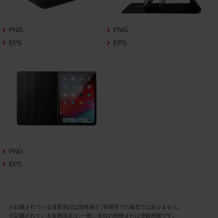
さいますようお願い申し上げます。
商品写真データ利用規約
PNG
PNG
EPS
EPS
1.権利の帰属
お客様は、商品写真データに関する著作権
等の一切の権利が当社に帰属することに同
意します。
2.利用許諾
お客様は、商品写真データ利用規約に従い、
当社商品の販売活動（中古による販売の場
合を除く）に関する広告宣伝又は当社商品
の報道・解説に利用する場合に限り商品写
PNG
真データを複製、送信可能化して利用でき
EPS
ます。当社からの個別の同意を得た場合を
除き、上記の目的、利用方法以外に商品写真
データを利用することはできません。
※記載されている速度表記は規格値で、実環境での速度ではありません。
※記載されている各商品名は、一般に各社の商標または登録商標です。