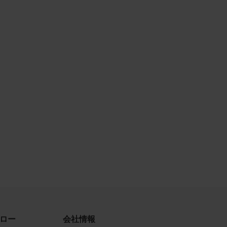
古によ
利用す
当社
品写真
守する
、著作
、商
てい
ロー
会社情報