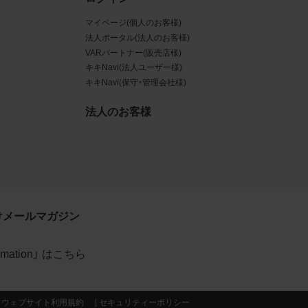
マイページ(個人のお客様)
データ
法人ポータル(法人のお客様)
規約に
VARパートナー(販売店様)
キキNavi(法人ユーザー様)
賠償す
キキNavi(保守・管理会社様)
法人のお客様
イトの
利用
約が優
けメールマガジン
formation」 はこちら
当社の
ウェブサイト利用規約
セキュリティーポリシー