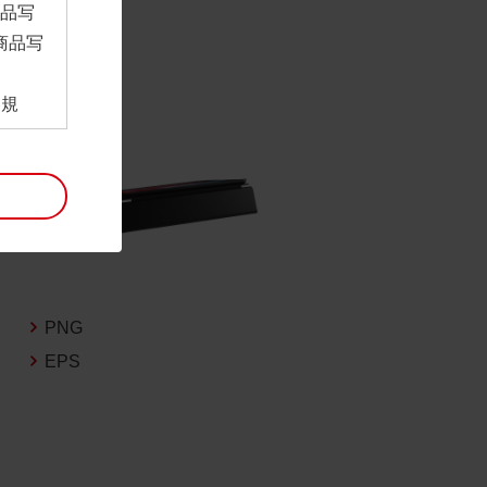
商品写
商品写
。
用規
ンロー
といい
利用規
。
項は予
には最
PNG
EPS
帰属す