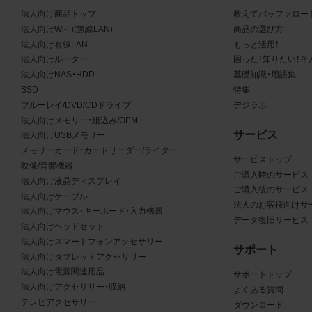
る商品が、当社の商品であることを特定できる表示を行うこと
法人向け商品トップ
教えてバッファロー
商品写真データに著作権表示、ラベル、商標その他のマークが
法人向けWi-Fi(無線LAN)
商品の選び方
合、それらを除去しないこと
法人向け有線LAN
もっと活用！
商品写真データを当社HPのトップページ以外のサイトとのリ
法人向けルーター
困った！知りたい！そ
して利用しないこと
法人向けNAS・HDD
基礎知識・用語集
商品写真データを他社のロゴ又は他社商品等に近づけて掲記す
SSD
特集
どして、当社と提携、協力関係等にあるとの示唆や誤解を生じ
ブルーレイ/DVD/CDドライブ
デジラボ
る態様の利用を行わないこと
法人向けメモリー・組込み/OEM
サービス
その他、当社の運営するサイトではないと看者が判断すること
法人向けUSBメモリー
メモリーカード・カードリーダー/ライター
とするような態様で、商品写真データを利用しないこと
サービストップ
映像/音響機器
ご購入時のサービス
法人向け液晶ディスプレイ
免責事項
ご購入後のサービス
法人向けケーブル
法人のお客様向けサ
法人向けマウス・キーボード・入力機器
は、商品写真データの正確性、完全性、適合性、有用性、最新性、第
データ復旧サービス
法人向けヘッドセット
の非侵害等について保証するものではありません。また、商品写
法人向けスマートフォンアクセサリー
サポート
タの利用に起因して発生した一切の損害について、当社はその
法人向けタブレットアクセサリー
を負いません。また、商品写真データの内容は予告なしに変更又
法人向け電源関連用品
サポートトップ
法人向けアクセサリー・収納
よくある質問
中止することがありますのでご了承ください。
テレビアクセサリー
ダウンロード