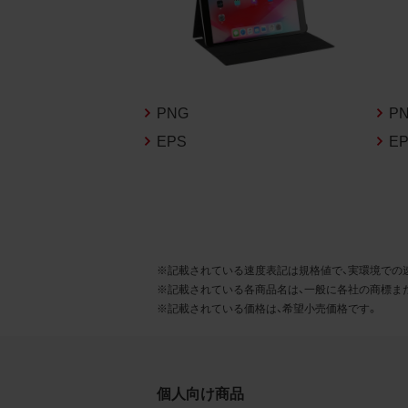
るこ
2.
お客
る販
PNG
P
る場
EPS
E
から
デー
3.
お客
※記載されている速度表記は規格値で、実環境での
もの
※記載されている各商品名は、一般に各社の商標ま
※記載されている価格は、希望小売価格です。
個人向け商品