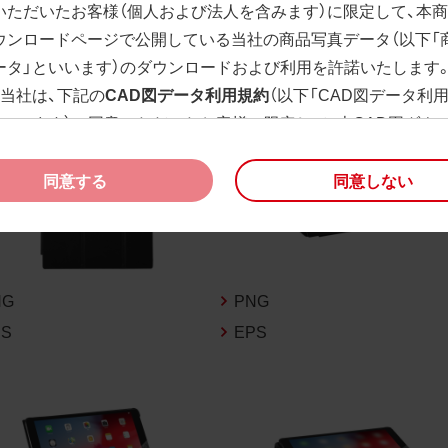
いただいたお客様（個人および法人を含みます）に限定して、本
ウンロードページで公開している当社の商品写真データ（以下「
ータ」といいます）のダウンロードおよび利用を許諾いたします
、当社は、下記の
CAD図データ利用規約
（以下「CAD図データ利
といいます）に同意いただいたお客様に限定して、本CAD図ダウ
ージで公開している当社のCAD図データ（以下「CAD図データ」
）の利用を許諾いたします。
同意する
同意しない
様が「同意する」ボタンをクリックされた場合、商品写真データ
びCAD図データ利用規約に同意いただいたものとみなされます
、商品写真データ利用規約及びCAD図データ利用規約の記載事
く変更されることがあります。各データをダウンロードする際
NG
PNG
規約をご確認くださいますようお願い申し上げます。
PS
EPS
商品写真データ利用規約
権利の帰属
様は、商品写真データに関する著作権等の一切の権利が当社に