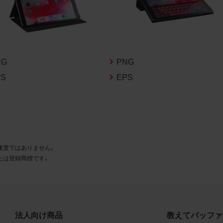
とに同意します。
利用許諾
様は、商品写真データ利用規約に従い、当社商品の販売活動（中
売の場合を除く）に関する広告宣伝又は当社商品の報道・解説に
NG
PNG
合に限り商品写真データを複製、送信可能化して利用できます。
PS
EPS
の個別の同意を得た場合を除き、上記の目的、利用方法以外に商
タを利用することはできません。
遵守事項
様は、商品写真データの利用に際し、次の各号に掲げる事項を遵
速度ではありません。
とします。
たは登録商標です。
商品写真データの全部又は一部の譲渡、貸与、再利用許諾、改変
権表示の除去等をしないこと
商品写真データに表示されている当社商品についての情報（社名
品名等）を併記する等の方法により、商品写真データに表示され
法人向け商品
教えてバッファ