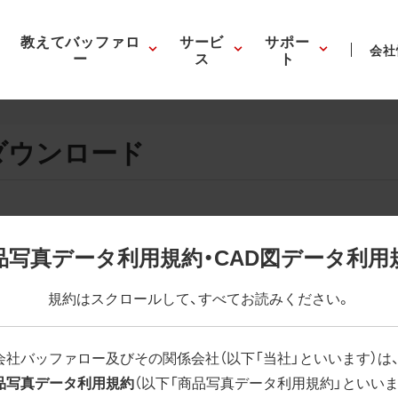
教えてバッファロ
サービ
サポー
会社
ー
ス
ト
ダウンロード
画像の表示。EPSボタンを押すと圧縮ファイルのダウンロードが
品写真データ利用規約・CAD図データ利用
が設定されています。画像編集の際に便利です。PNG画像は原則
規約はスクロールして、すべてお読みください。
はパスが設定されていない場合があります。ご了承ください。
(RGBカラー)」 「EPS : 高解像度(CMYKカラー)」
会社バッファロー及びその関係会社（以下「当社」といいます）は
品写真データ利用規約
（以下「商品写真データ利用規約」といいま