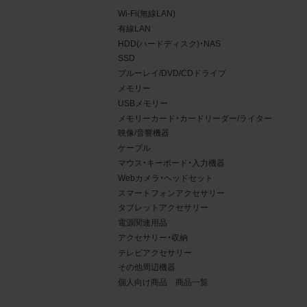
Wi-Fi(無線LAN)
有線LAN
HDD(ハードディスク)・NAS
SSD
ブルーレイ/DVD/CDドライブ
メモリー
USBメモリー
メモリーカード・カードリーダー/ライター
映像/音響機器
ケーブル
マウス・キーボード・入力機器
Webカメラ・ヘッドセット
4.
スマートフォンアクセサリー
タブレットアクセサリー
当社
電源関連用品
権利
アクセサリー・収納
デー
テレビアクセサリー
責任
その他周辺機器
個人向け商品 商品一覧
載を