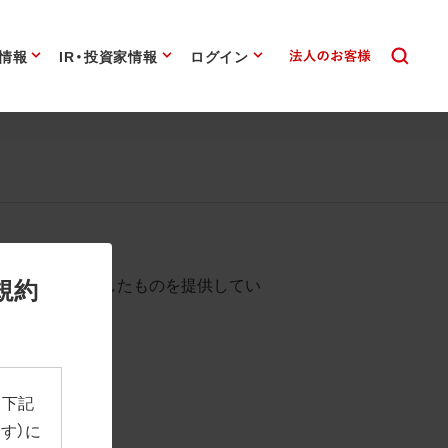
情報
IR・投資家情報
ログイン
始まります。
規約
として背景を透過したものを提供してい
、下記
す）に