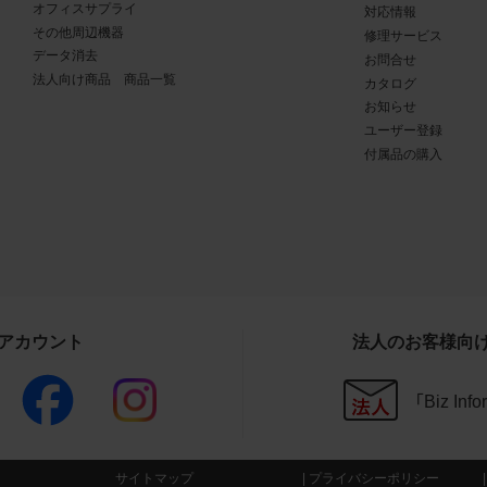
オフィスサプライ
対応情報
商品写真データ利用規約の違反
その他周辺機器
修理サービス
写真データ利用規約に違反した場合、お客様は直ちに商品写真
データ消去
お問合せ
法人向け商品 商品一覧
用を中止し、消去するものとします。また、商品写真データ利用
カタログ
お知らせ
したことにより、当社に損害が生じた場合、お客様はその損害を
ユーザー登録
のとします。
付属品の購入
その他
写真データ利用規約に定めのない事項については、当社Webサ
条件（
https://www.buffalo.jp/other/about.html
）によるものとし、同
と異なる事項を定めた条項については、商品写真データ利用規
ることとします。
Sアカウント
法人のお客様向
CAD図データ利用規約
「Biz In
権利の帰属
様は、CAD図データに関する著作権等の一切の権利が当社又は
委託する第三者に帰属することに同意します。
サイトマップ
プライバシーポリシー