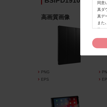
同意
真ダ
高画質画像
真デ
また
約」
ドペ
ます
お客
約及
なお
告な
PNG
P
新の
EPS
E
1.
お客