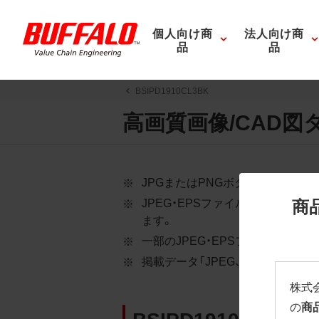
個人向け商
法人向け商
品
品
BSIPD1910CL3BK
高画質画像/CAD図
JPGまたはPNGボタンを押すと
商
JPEG・EPSファイルにはパス
ます。
一部のJPEG・EPSファイルに
掲載データ「JPEG、PNG : 低解像度
株式
の
商
BSIPD1910CL3BK