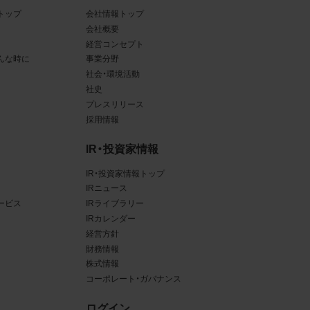
トップ
会社情報トップ
ある場
会社概要
経営コンセプト
ンクと
んな時に
事業分野
社会・環境活動
るな
社史
させう
プレスリリース
採用情報
を困難
IR・投資家情報
IR・投資家情報トップ
IRニュース
ービス
IRライブラリー
三者
IRカレンダー
真
経営方針
財務情報
賠償の
株式情報
は掲
コーポレート・ガバナンス
ログイン