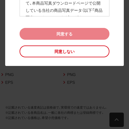
て、本商品写真ダウンロードページで公開
している当社の商品写真データ（以下「商品
高画質画像
写真データ」といいます）のダウンロードお
よび利用を許諾いたします。
また、当社は、下記の
CAD図データ利用規約
同意する
（以下「CAD図データ利用規約」といいます）
に同意いただいたお客様に限定して、本CA
同意しない
D図ダウンロードページで公開している当
社のCAD図データ（以下「CAD図データ」と
いいます）の利用を許諾いたします。
PNG
PNG
お客様が「同意する」ボタンをクリックされ
た場合、商品写真データ利用規約及びCAD
EPS
EPS
図データ利用規約に同意いただいたものと
みなされます。
なお、商品写真データ利用規約及びCAD図
※記載されている速度表記は規格値で、実環境での速度ではありません。
データ利用規約の記載事項は予告なく変更
※記載されている各商品名は、一般に各社の商標または登録商標です。
されることがあります。各データをダウン
※記載されている価格は、希望小売価格です。
ロードする際には最新の規約をご確認くだ