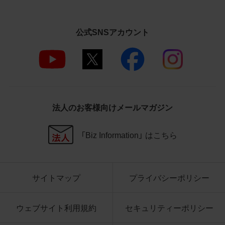
さいますようお願い申し上げます。
商品写真データ利用規約
公式SNSアカウント
1.権利の帰属
お客様は、商品写真データに関する著作権
等の一切の権利が当社に帰属することに同
意します。
2.利用許諾
法人のお客様向けメールマガジン
お客様は、商品写真データ利用規約に従い、
当社商品の販売活動（中古による販売の場
「Biz Information」 はこちら
合を除く）に関する広告宣伝又は当社商品
の報道・解説に利用する場合に限り商品写
真データを複製、送信可能化して利用でき
サイトマップ
プライバシーポリシー
ます。当社からの個別の同意を得た場合を
除き、上記の目的、利用方法以外に商品写真
データを利用することはできません。
ウェブサイト利用規約
セキュリティーポリシー