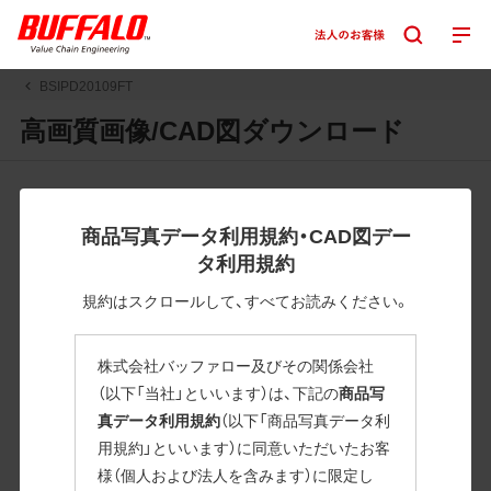
BSIPD20109FT
高画質画像/CAD図ダウンロード
JPGまたはPNGボタンを押すと画像の表示。EPSボタンを押
すと圧縮ファイルのダウンロードが始まります。
商品写真データ利用規約・CAD図デー
JPEG・EPSファイルにはパスが設定されています。画像編集
タ利用規約
の際に便利です。PNG画像は原則として背景を透過したもの
を提供しています。
規約はスクロールして、すべてお読みください。
一部のJPEG・EPSファイルにはパスが設定されていない場合
があります。ご了承ください。
株式会社バッファロー及びその関係会社
掲載データ「JPEG、PNG : 低解像度(RGBカラー)」 「EPS : 高
（以下「当社」といいます）は、下記の
商品写
解像度(CMYKカラー)」
真データ利用規約
（以下「商品写真データ利
用規約」といいます）に同意いただいたお客
BSIPD20109FT
様（個人および法人を含みます）に限定し