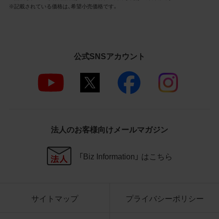
3.遵守事項
※記載されている価格は、希望小売価格です。
お客様は、商品写真データの利用に際し、次
の各号に掲げる事項を遵守するものとしま
す。
公式SNSアカウント
商品写真データの全部又は一部の譲
渡、貸与、再利用許諾、改変、著作権表
示の除去等をしないこと
商品写真データに表示されている当
社商品についての情報（社名、商品名
等）を併記する等の方法により、商品
写真データに表示されている商品が、
法人のお客様向けメールマガジン
当社の商品であることを特定できる
表示を行うこと
商品写真データに著作権表示、ラベ
「Biz Information」 はこちら
ル、商標その他のマークがある場合、
それらを除去しないこと
商品写真データを当社HPのトップ
ページ以外のサイトとのリンクとし
サイトマップ
プライバシーポリシー
て利用しないこと
商品写真データを他社のロゴ又は他