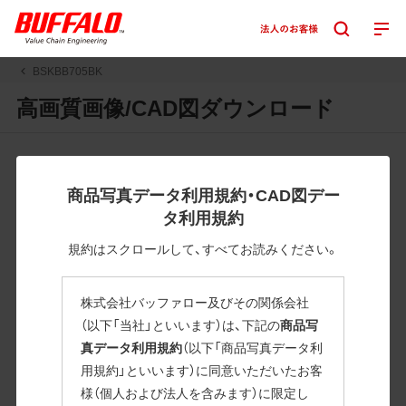
BSKBB705BK
高画質画像/CAD図ダウンロード
JPGまたはPNGボタンを押すと画像の表示。EPSボタンを押
すと圧縮ファイルのダウンロードが始まります。
商品写真データ利用規約・CAD図デー
JPEG・EPSファイルにはパスが設定されています。画像編集
タ利用規約
の際に便利です。PNG画像は原則として背景を透過したもの
を提供しています。
規約はスクロールして、すべてお読みください。
一部のJPEG・EPSファイルにはパスが設定されていない場合
があります。ご了承ください。
株式会社バッファロー及びその関係会社
掲載データ「JPEG、PNG : 低解像度(RGBカラー)」 「EPS : 高
（以下「当社」といいます）は、下記の
商品写
解像度(CMYKカラー)」
真データ利用規約
（以下「商品写真データ利
用規約」といいます）に同意いただいたお客
BSKBB705BK
様（個人および法人を含みます）に限定し