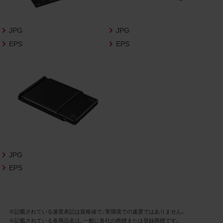
さいますようお願い申し上げます。
商品写真データ利用規約
JPG
JPG
EPS
EPS
1.権利の帰属
お客様は、商品写真データに関する著作権
等の一切の権利が当社に帰属することに同
意します。
2.利用許諾
お客様は、商品写真データ利用規約に従い、
当社商品の販売活動（中古による販売の場
合を除く）に関する広告宣伝又は当社商品
の報道・解説に利用する場合に限り商品写
JPG
真データを複製、送信可能化して利用でき
EPS
ます。当社からの個別の同意を得た場合を
除き、上記の目的、利用方法以外に商品写真
データを利用することはできません。
※記載されている速度表記は規格値で、実環境での速度ではありません。
※記載されている各商品名は、一般に各社の商標または登録商標です。