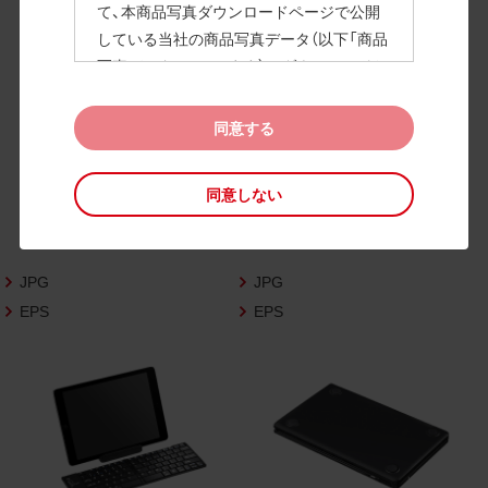
て、本商品写真ダウンロードページで公開
している当社の商品写真データ（以下「商品
高画質画像
写真データ」といいます）のダウンロードお
よび利用を許諾いたします。
また、当社は、下記の
CAD図データ利用規約
同意する
（以下「CAD図データ利用規約」といいます）
に同意いただいたお客様に限定して、本CA
同意しない
D図ダウンロードページで公開している当
社のCAD図データ（以下「CAD図データ」と
いいます）の利用を許諾いたします。
JPG
JPG
お客様が「同意する」ボタンをクリックされ
た場合、商品写真データ利用規約及びCAD
EPS
EPS
図データ利用規約に同意いただいたものと
みなされます。
なお、商品写真データ利用規約及びCAD図
データ利用規約の記載事項は予告なく変更
されることがあります。各データをダウン
ロードする際には最新の規約をご確認くだ