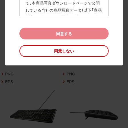
て、本商品写真ダウンロードページで公開
している当社の商品写真データ（以下「商品
高画質画像
写真データ」といいます）のダウンロードお
よび利用を許諾いたします。
また、当社は、下記の
CAD図データ利用規約
同意する
（以下「CAD図データ利用規約」といいます）
に同意いただいたお客様に限定して、本CA
同意しない
D図ダウンロードページで公開している当
社のCAD図データ（以下「CAD図データ」と
いいます）の利用を許諾いたします。
PNG
PNG
お客様が「同意する」ボタンをクリックされ
た場合、商品写真データ利用規約及びCAD
EPS
EPS
図データ利用規約に同意いただいたものと
みなされます。
なお、商品写真データ利用規約及びCAD図
データ利用規約の記載事項は予告なく変更
されることがあります。各データをダウン
ロードする際には最新の規約をご確認くだ