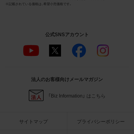
3.遵守事項
※記載されている価格は、希望小売価格です。
お客様は、商品写真データの利用に際し、次
の各号に掲げる事項を遵守するものとしま
す。
公式SNSアカウント
商品写真データの全部又は一部の譲
渡、貸与、再利用許諾、改変、著作権表
示の除去等をしないこと
商品写真データに表示されている当
社商品についての情報（社名、商品名
等）を併記する等の方法により、商品
写真データに表示されている商品が、
法人のお客様向けメールマガジン
当社の商品であることを特定できる
表示を行うこと
商品写真データに著作権表示、ラベ
「Biz Information」 はこちら
ル、商標その他のマークがある場合、
それらを除去しないこと
商品写真データを当社HPのトップ
ページ以外のサイトとのリンクとし
サイトマップ
プライバシーポリシー
て利用しないこと
商品写真データを他社のロゴ又は他