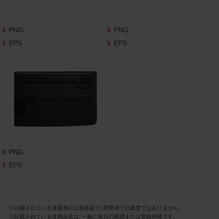
さいますようお願い申し上げます。
商品写真データ利用規約
PNG
PNG
EPS
EPS
1.権利の帰属
お客様は、商品写真データに関する著作権
等の一切の権利が当社に帰属することに同
意します。
2.利用許諾
お客様は、商品写真データ利用規約に従い、
当社商品の販売活動（中古による販売の場
合を除く）に関する広告宣伝又は当社商品
の報道・解説に利用する場合に限り商品写
PNG
真データを複製、送信可能化して利用でき
EPS
ます。当社からの個別の同意を得た場合を
除き、上記の目的、利用方法以外に商品写真
データを利用することはできません。
※記載されている速度表記は規格値で、実環境での速度ではありません。
※記載されている各商品名は、一般に各社の商標または登録商標です。