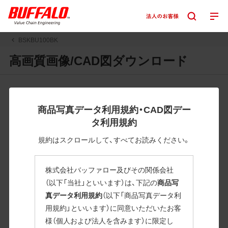
BSKBU100BK
高画質画像/CAD図ダウンロード
JPGまたはPNGボタンを押すと画像の表示。EPSボタンを押
すと圧縮ファイルのダウンロードが始まります。
商品写真データ利用規約・CAD図デー
JPEG・EPSファイルにはパスが設定されています。画像編集
タ利用規約
の際に便利です。PNG画像は原則として背景を透過したもの
を提供しています。
規約はスクロールして、すべてお読みください。
一部のJPEG・EPSファイルにはパスが設定されていない場合
があります。ご了承ください。
株式会社バッファロー及びその関係会社
掲載データ「JPEG、PNG : 低解像度(RGBカラー)」 「EPS : 高
（以下「当社」といいます）は、下記の
商品写
解像度(CMYKカラー)」
真データ利用規約
（以下「商品写真データ利
用規約」といいます）に同意いただいたお客
BSKBU100BK
様（個人および法人を含みます）に限定し