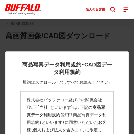
BSKBU325BK
高画質画像/CAD図ダウンロード
JPGまたはPNGボタンを押すと画像の表示。EPSボタンを押
すと圧縮ファイルのダウンロードが始まります。
商品写真データ利用規約・CAD図デー
JPEG・EPSファイルにはパスが設定されています。画像編集
タ利用規約
の際に便利です。PNG画像は原則として背景を透過したもの
を提供しています。
規約はスクロールして、すべてお読みください。
一部のJPEG・EPSファイルにはパスが設定されていない場合
があります。ご了承ください。
株式会社バッファロー及びその関係会社
掲載データ「JPEG、PNG : 低解像度(RGBカラー)」 「EPS : 高
（以下「当社」といいます）は、下記の
商品写
解像度(CMYKカラー)」
真データ利用規約
（以下「商品写真データ利
用規約」といいます）に同意いただいたお客
BSKBU325BK
様（個人および法人を含みます）に限定し