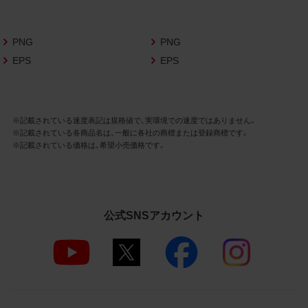
さいますようお願い申し上げます。
商品写真データ利用規約
PNG
PNG
EPS
EPS
1.権利の帰属
お客様は、商品写真データに関する著作権
等の一切の権利が当社に帰属することに同
意します。
※記載されている速度表記は規格値で、実環境での速度ではありません。
※記載されている各商品名は、一般に各社の商標または登録商標です。
2.利用許諾
※記載されている価格は、希望小売価格です。
お客様は、商品写真データ利用規約に従い、
当社商品の販売活動（中古による販売の場
合を除く）に関する広告宣伝又は当社商品
の報道・解説に利用する場合に限り商品写
公式SNSアカウント
真データを複製、送信可能化して利用でき
ます。当社からの個別の同意を得た場合を
除き、上記の目的、利用方法以外に商品写真
データを利用することはできません。