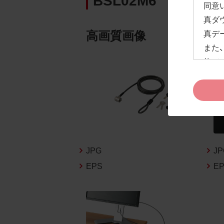
同意
真ダ
高画質画像
真デ
また
約」
ドペ
ます
お客
約及
なお
告な
JPG
J
新の
EPS
E
1.
お客