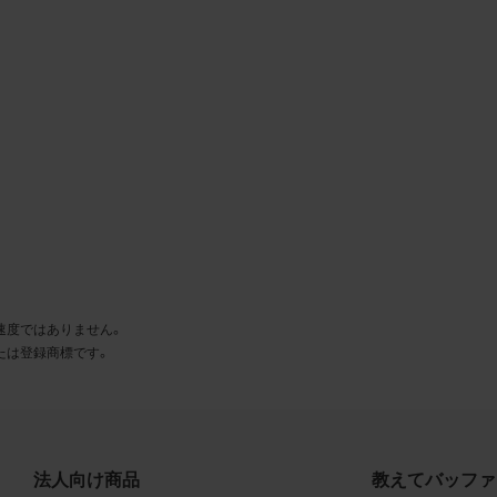
とに同意します。
利用許諾
様は、商品写真データ利用規約に従い、当社商品の販売活動（中
売の場合を除く）に関する広告宣伝又は当社商品の報道・解説に
合に限り商品写真データを複製、送信可能化して利用できます。
の個別の同意を得た場合を除き、上記の目的、利用方法以外に商
タを利用することはできません。
遵守事項
様は、商品写真データの利用に際し、次の各号に掲げる事項を遵
速度ではありません。
とします。
たは登録商標です。
商品写真データの全部又は一部の譲渡、貸与、再利用許諾、改変
権表示の除去等をしないこと
商品写真データに表示されている当社商品についての情報（社名
品名等）を併記する等の方法により、商品写真データに表示され
法人向け商品
教えてバッファ