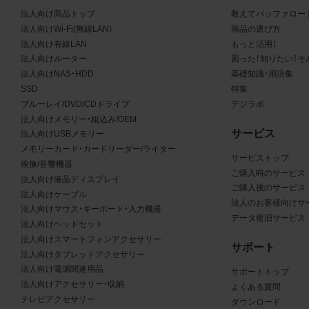
る商品が、当社の商品であることを特定できる表示を行うこと
法人向け商品トップ
教えてバッファロー
商品写真データに著作権表示、ラベル、商標その他のマークが
法人向けWi-Fi(無線LAN)
商品の選び方
合、それらを除去しないこと
法人向け有線LAN
もっと活用！
商品写真データを当社HPのトップページ以外のサイトとのリ
法人向けルーター
困った！知りたい！そ
して利用しないこと
法人向けNAS・HDD
基礎知識・用語集
商品写真データを他社のロゴ又は他社商品等に近づけて掲記す
SSD
特集
どして、当社と提携、協力関係等にあるとの示唆や誤解を生じ
ブルーレイ/DVD/CDドライブ
デジラボ
る態様の利用を行わないこと
法人向けメモリー・組込み/OEM
サービス
その他、当社の運営するサイトではないと看者が判断すること
法人向けUSBメモリー
メモリーカード・カードリーダー/ライター
とするような態様で、商品写真データを利用しないこと
サービストップ
映像/音響機器
ご購入時のサービス
法人向け液晶ディスプレイ
免責事項
ご購入後のサービス
法人向けケーブル
法人のお客様向けサ
法人向けマウス・キーボード・入力機器
は、商品写真データの正確性、完全性、適合性、有用性、最新性、第
データ復旧サービス
法人向けヘッドセット
の非侵害等について保証するものではありません。また、商品写
法人向けスマートフォンアクセサリー
サポート
タの利用に起因して発生した一切の損害について、当社はその
法人向けタブレットアクセサリー
を負いません。また、商品写真データの内容は予告なしに変更又
法人向け電源関連用品
サポートトップ
法人向けアクセサリー・収納
よくある質問
中止することがありますのでご了承ください。
テレビアクセサリー
ダウンロード