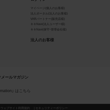
マイページ(個人のお客様)
データ
法人ポータル(法人のお客様)
規約に
VARパートナー(販売店様)
キキNavi(法人ユーザー様)
賠償す
キキNavi(保守・管理会社様)
法人のお客様
イトの
利用
約が優
けメールマガジン
formation」 はこちら
当社の
ウェブサイト利用規約
セキュリティーポリシー