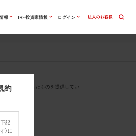
情報
IR・投資家情報
ログイン
始まります。
規約
として背景を透過したものを提供してい
、下記
す）に