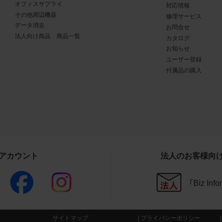
オフィスサプライ
対応情報
商品写真データ利用規約の違反
その他周辺機器
修理サービス
写真データ利用規約に違反した場合、お客様は直ちに商品写真
データ消去
お問合せ
法人向け商品 商品一覧
用を中止し、消去するものとします。また、商品写真データ利用
カタログ
お知らせ
したことにより、当社に損害が生じた場合、お客様はその損害を
ユーザー登録
のとします。
付属品の購入
その他
写真データ利用規約に定めのない事項については、当社Webサ
条件（
https://www.buffalo.jp/other/about.html
）によるものとし、同
と異なる事項を定めた条項については、商品写真データ利用規
ることとします。
Sアカウント
法人のお客様向
CAD図データ利用規約
「Biz In
権利の帰属
様は、CAD図データに関する著作権等の一切の権利が当社又は
委託する第三者に帰属することに同意します。
サイトマップ
プライバシーポリシー