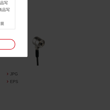
商品写
商品写
。
用規
ンロー
といい
利用規
。
項は予
には最
JPG
EPS
帰属す