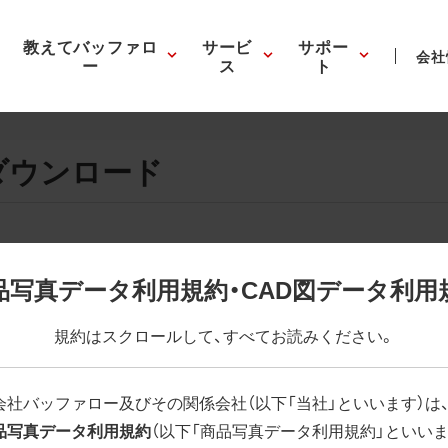
教えてバッファロ
サービ
サポー
会社
ー
ス
ト
ダウンロード
画像の表示。EPSボタンを押すと圧縮ファイルのダウンロードが
品写真データ利用規約・CAD図データ利用
が設定されています。画像編集の際に便利です。PNG画像は原則
規約はスクロールして、すべてお読みください。
はパスが設定されていない場合があります。ご了承ください。
(RGBカラー)」 「EPS : 高解像度(CMYKカラー)」
会社バッファロー及びその関係会社（以下「当社」といいます）は
品写真データ利用規約
（以下「商品写真データ利用規約」といいま