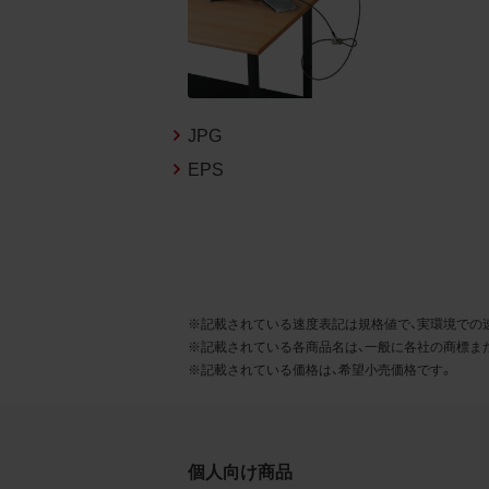
るこ
2.
お客
る販
JPG
る場
EPS
から
デー
3.
お客
※記載されている速度表記は規格値で、実環境での
もの
※記載されている各商品名は、一般に各社の商標ま
※記載されている価格は、希望小売価格です。
個人向け商品