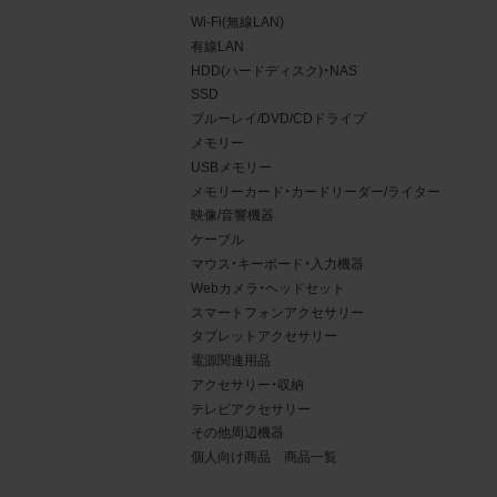
Wi-Fi(無線LAN)
有線LAN
HDD(ハードディスク)・NAS
SSD
ブルーレイ/DVD/CDドライブ
メモリー
USBメモリー
メモリーカード・カードリーダー/ライター
映像/音響機器
ケーブル
マウス・キーボード・入力機器
Webカメラ・ヘッドセット
4.
スマートフォンアクセサリー
タブレットアクセサリー
当社
電源関連用品
権利
アクセサリー・収納
デー
テレビアクセサリー
責任
その他周辺機器
個人向け商品 商品一覧
載を