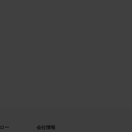
古によ
利用す
当社
品写真
守する
、著作
、商
てい
ロー
会社情報