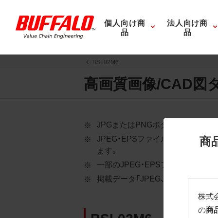
個人向け商
法人向け商
品
品
BSL02M6
高画質画像/CAD図
JPGまたはPNGボタンを押すと
商
JPEG・EPSファイルにはパス
ます。
一部のJPEG・EPSファイルに
掲載データ「JPEG、PNG : 低解像度
株式
の
商
BSL02M6