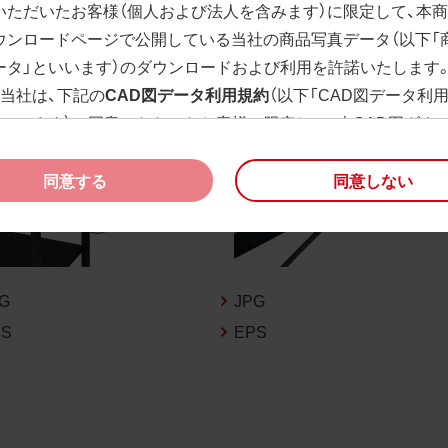
いただいたお客様（個人および法人を含みます）に限定して、本
ウンロードページで公開している当社の商品写真データ（以下「
ータ」といいます）のダウンロードおよび利用を許諾いたします
、当社は、下記の
CAD図データ利用規約
（以下「CAD図データ利
といいます）に同意いただいたお客様に限定して、本CAD図ダウ
ージで公開している当社のCAD図データ（以下「CAD図データ」
）の利用を許諾いたします。
同意する
同意しない
様が「同意する」ボタンをクリックされた場合、商品写真データ
びCAD図データ利用規約に同意いただいたものとみなされます
、商品写真データ利用規約及びCAD図データ利用規約の記載事
く変更されることがあります。各データをダウンロードする際
PG
JPG
規約をご確認くださいますようお願い申し上げます。
PS
EPS
商品写真データ利用規約
権利の帰属
様は、商品写真データに関する著作権等の一切の権利が当社に