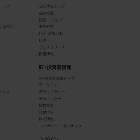
トップ
会社情報トップ
ある場
会社概要
経営コンセプト
ンクと
んな時に
事業分野
社会・環境活動
るな
社史
させう
プレスリリース
採用情報
を困難
IR・投資家情報
IR・投資家情報トップ
IRニュース
ービス
IRライブラリー
三者
IRカレンダー
真
経営方針
財務情報
賠償の
株式情報
は掲
コーポレート・ガバナンス
ログイン