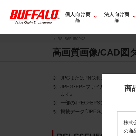
個人向け商
法人向け商
品
品
BSLS6FU50PK2
高画質画像/CAD図
JPGまたはPNGボタンを押すと
商
JPEG・EPSファイルにはパス
ます。
一部のJPEG・EPSファイルに
掲載データ「JPEG、PNG : 低解像度
株式
の
商
BSLS6FU50PK2