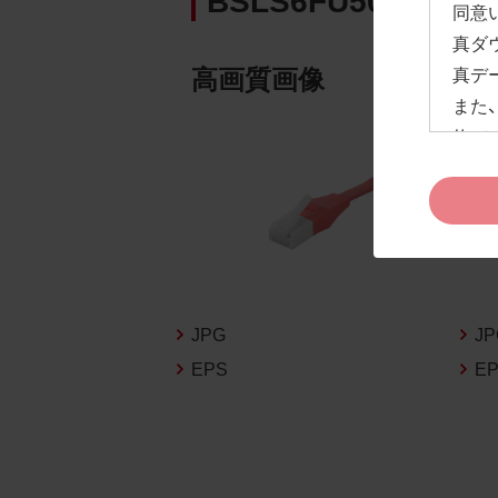
同意
真ダ
高画質画像
真デ
また
約」
ドペ
ます
お客
約及
なお
告な
JPG
J
新の
EPS
E
1.
お客