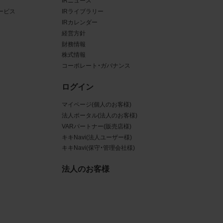
IRニュース
ービス
IRライブラリー
ある場
IRカレンダー
経営方針
ンクと
財務情報
株式情報
るな
コーポレート・ガバナンス
させう
ログイン
を困難
マイページ(個人のお客様)
法人ポータル(法人のお客様)
VARパートナー(販売店様)
キキNavi(法人ユーザー様)
キキNavi(保守・管理会社様)
三者
真
法人のお客様
賠償の
は掲