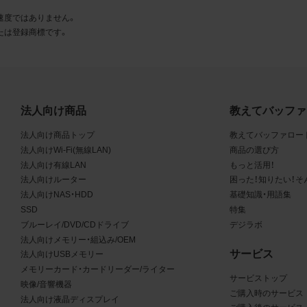
とに同意します。
速度ではありません。
たは登録商標です。
利用許諾
様は、商品写真データ利用規約に従い、当社商品の販売活動（中
売の場合を除く）に関する広告宣伝又は当社商品の報道・解説に
合に限り商品写真データを複製、送信可能化して利用できます。
法人向け商品
教えてバッファ
の個別の同意を得た場合を除き、上記の目的、利用方法以外に商
法人向け商品トップ
教えてバッファロー
タを利用することはできません。
法人向けWi-Fi(無線LAN)
商品の選び方
法人向け有線LAN
もっと活用！
遵守事項
法人向けルーター
困った！知りたい！そ
様は、商品写真データの利用に際し、次の各号に掲げる事項を遵
法人向けNAS・HDD
基礎知識・用語集
SSD
特集
とします。
ブルーレイ/DVD/CDドライブ
デジラボ
法人向けメモリー・組込み/OEM
商品写真データの全部又は一部の譲渡、貸与、再利用許諾、改変
サービス
法人向けUSBメモリー
権表示の除去等をしないこと
メモリーカード・カードリーダー/ライター
商品写真データに表示されている当社商品についての情報（社名
サービストップ
映像/音響機器
品名等）を併記する等の方法により、商品写真データに表示され
ご購入時のサービス
法人向け液晶ディスプレイ