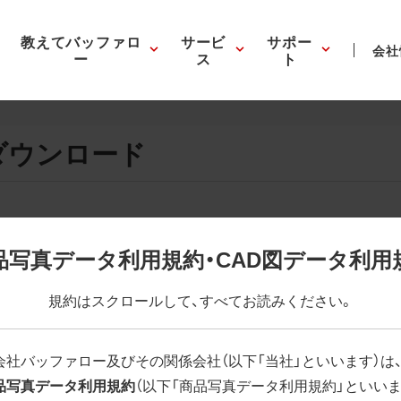
教えてバッファロ
サービ
サポー
会社
ー
ス
ト
ダウンロード
画像の表示。EPSボタンを押すと圧縮ファイルのダウンロードが
品写真データ利用規約・CAD図データ利用
が設定されています。画像編集の際に便利です。PNG画像は原則
規約はスクロールして、すべてお読みください。
はパスが設定されていない場合があります。ご了承ください。
(RGBカラー)」 「EPS : 高解像度(CMYKカラー)」
会社バッファロー及びその関係会社（以下「当社」といいます）は
品写真データ利用規約
（以下「商品写真データ利用規約」といいま