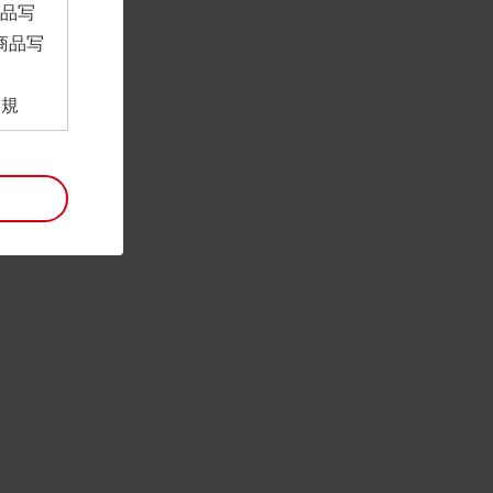
商品写
商品写
。
用規
ンロー
といい
利用規
。
項は予
には最
帰属す