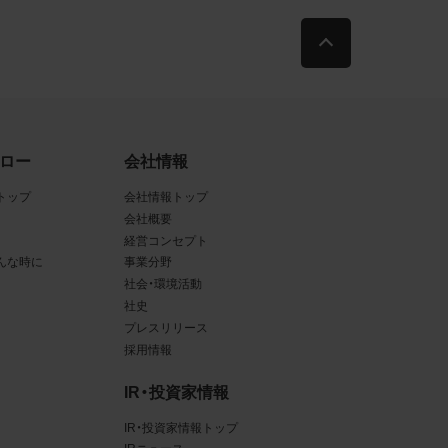
古によ
利用す
当社
ロー
会社情報
品写真
トップ
会社情報トップ
会社概要
経営コンセプト
んな時に
事業分野
守する
社会・環境活動
社史
プレスリリース
採用情報
、著作
IR・投資家情報
、商
てい
IR・投資家情報トップ