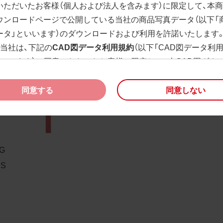
いただいたお客様（個人および法人を含みます）に限定して、本
ウンロードページで公開している当社の商品写真データ（以下「
ータ」といいます）のダウンロードおよび利用を許諾いたします
、当社は、下記の
CAD図データ利用規約
（以下「CAD図データ利
といいます）に同意いただいたお客様に限定して、本CAD図ダウ
ージで公開している当社のCAD図データ（以下「CAD図データ」
）の利用を許諾いたします。
同意する
同意しない
様が「同意する」ボタンをクリックされた場合、商品写真データ
びCAD図データ利用規約に同意いただいたものとみなされます
、商品写真データ利用規約及びCAD図データ利用規約の記載事
く変更されることがあります。各データをダウンロードする際
PG
規約をご確認くださいますようお願い申し上げます。
PS
商品写真データ利用規約
権利の帰属
様は、商品写真データに関する著作権等の一切の権利が当社に