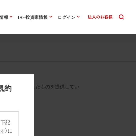
情報
IR・投資家情報
ログイン
始まります。
規約
として背景を透過したものを提供してい
、下記
す）に