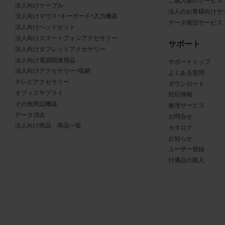
る商品が、当社の商品であることを特定できる表示を行うこと
ご購入後のサービス
法人向けケーブル
法人のお客様向けサ
商品写真データに著作権表示、ラベル、商標その他のマークが
法人向けマウス・キーボード・入力機器
データ復旧サービス
合、それらを除去しないこと
法人向けヘッドセット
商品写真データを当社HPのトップページ以外のサイトとのリ
法人向けスマートフォンアクセサリー
サポート
して利用しないこと
法人向けタブレットアクセサリー
法人向け電源関連用品
商品写真データを他社のロゴ又は他社商品等に近づけて掲記す
サポートトップ
法人向けアクセサリー・収納
よくある質問
どして、当社と提携、協力関係等にあるとの示唆や誤解を生じ
テレビアクセサリー
ダウンロード
る態様の利用を行わないこと
オフィスサプライ
対応情報
その他、当社の運営するサイトではないと看者が判断すること
その他周辺機器
修理サービス
とするような態様で、商品写真データを利用しないこと
データ消去
お問合せ
法人向け商品 商品一覧
カタログ
免責事項
お知らせ
ユーザー登録
は、商品写真データの正確性、完全性、適合性、有用性、最新性、第
付属品の購入
の非侵害等について保証するものではありません。また、商品写
タの利用に起因して発生した一切の損害について、当社はその
を負いません。また、商品写真データの内容は予告なしに変更又
中止することがありますのでご了承ください。