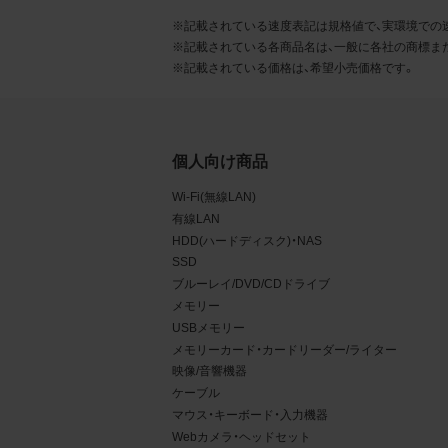
るこ
※記載されている速度表記は規格値で、実環境での
※記載されている各商品名は、一般に各社の商標ま
2.
※記載されている価格は、希望小売価格です。
お客
る販
る場
個人向け商品
から
Wi-Fi(無線LAN)
デー
有線LAN
HDD(ハードディスク)・NAS
3.
SSD
お客
ブルーレイ/DVD/CDドライブ
メモリー
もの
USBメモリー
メモリーカード・カードリーダー/ライター
映像/音響機器
ケーブル
マウス・キーボード・入力機器
Webカメラ・ヘッドセット