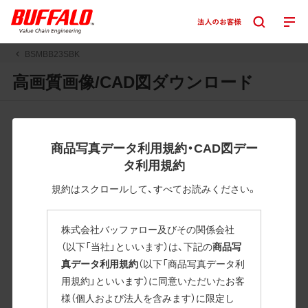
BSMBB23SBK
高画質画像/CAD図ダウンロード
JPGまたはPNGボタンを押すと画像の表示。EPSボタンを押
すと圧縮ファイルのダウンロードが始まります。
商品写真データ利用規約・CAD図デー
JPEG・EPSファイルにはパスが設定されています。画像編集
タ利用規約
の際に便利です。PNG画像は原則として背景を透過したもの
を提供しています。
規約はスクロールして、すべてお読みください。
一部のJPEG・EPSファイルにはパスが設定されていない場合
があります。ご了承ください。
株式会社バッファロー及びその関係会社
掲載データ「JPEG、PNG : 低解像度(RGBカラー)」 「EPS : 高
（以下「当社」といいます）は、下記の
商品写
解像度(CMYKカラー)」
真データ利用規約
（以下「商品写真データ利
用規約」といいます）に同意いただいたお客
BSMBB23SBK
様（個人および法人を含みます）に限定し