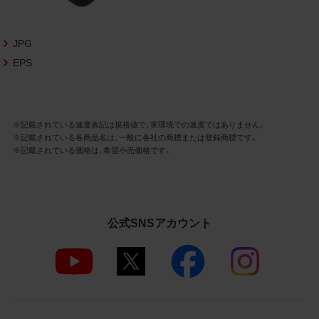
さいますようお願い申し上げます。
商品写真データ利用規約
JPG
EPS
1.権利の帰属
お客様は、商品写真データに関する著作権
等の一切の権利が当社に帰属することに同
意します。
※記載されている速度表記は規格値で、実環境での速度ではありません。
※記載されている各商品名は、一般に各社の商標または登録商標です。
2.利用許諾
※記載されている価格は、希望小売価格です。
お客様は、商品写真データ利用規約に従い、
当社商品の販売活動（中古による販売の場
合を除く）に関する広告宣伝又は当社商品
の報道・解説に利用する場合に限り商品写
公式SNSアカウント
真データを複製、送信可能化して利用でき
ます。当社からの個別の同意を得た場合を
除き、上記の目的、利用方法以外に商品写真
データを利用することはできません。