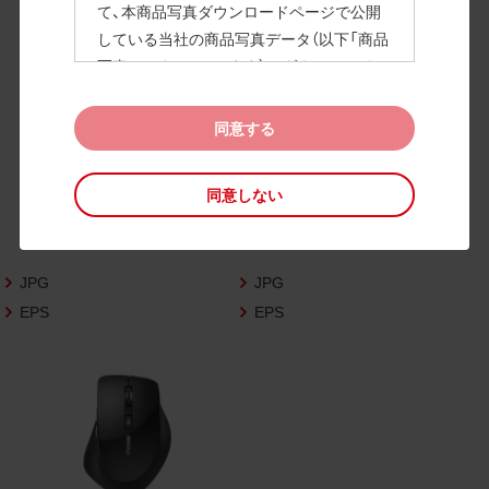
て、本商品写真ダウンロードページで公開
している当社の商品写真データ（以下「商品
高画質画像
写真データ」といいます）のダウンロードお
よび利用を許諾いたします。
また、当社は、下記の
CAD図データ利用規約
同意する
（以下「CAD図データ利用規約」といいます）
に同意いただいたお客様に限定して、本CA
同意しない
D図ダウンロードページで公開している当
社のCAD図データ（以下「CAD図データ」と
いいます）の利用を許諾いたします。
JPG
JPG
お客様が「同意する」ボタンをクリックされ
た場合、商品写真データ利用規約及びCAD
EPS
EPS
図データ利用規約に同意いただいたものと
みなされます。
なお、商品写真データ利用規約及びCAD図
データ利用規約の記載事項は予告なく変更
されることがあります。各データをダウン
ロードする際には最新の規約をご確認くだ