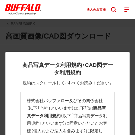
BSMBU308BK
高画質画像/CAD図ダウンロード
JPGまたはPNGボタンを押すと画像の表示。EPSボタンを押
すと圧縮ファイルのダウンロードが始まります。
商品写真データ利用規約・CAD図デー
JPEG・EPSファイルにはパスが設定されています。画像編集
タ利用規約
の際に便利です。PNG画像は原則として背景を透過したもの
を提供しています。
規約はスクロールして、すべてお読みください。
一部のJPEG・EPSファイルにはパスが設定されていない場合
があります。ご了承ください。
株式会社バッファロー及びその関係会社
掲載データ「JPEG、PNG : 低解像度(RGBカラー)」 「EPS : 高
（以下「当社」といいます）は、下記の
商品写
解像度(CMYKカラー)」
真データ利用規約
（以下「商品写真データ利
用規約」といいます）に同意いただいたお客
BSMBU308BK
様（個人および法人を含みます）に限定し