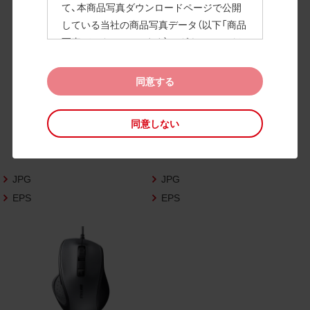
て、本商品写真ダウンロードページで公開
している当社の商品写真データ（以下「商品
高画質画像
写真データ」といいます）のダウンロードお
よび利用を許諾いたします。
また、当社は、下記の
CAD図データ利用規約
同意する
（以下「CAD図データ利用規約」といいます）
に同意いただいたお客様に限定して、本CA
同意しない
D図ダウンロードページで公開している当
社のCAD図データ（以下「CAD図データ」と
いいます）の利用を許諾いたします。
JPG
JPG
お客様が「同意する」ボタンをクリックされ
た場合、商品写真データ利用規約及びCAD
EPS
EPS
図データ利用規約に同意いただいたものと
みなされます。
なお、商品写真データ利用規約及びCAD図
データ利用規約の記載事項は予告なく変更
されることがあります。各データをダウン
ロードする際には最新の規約をご確認くだ