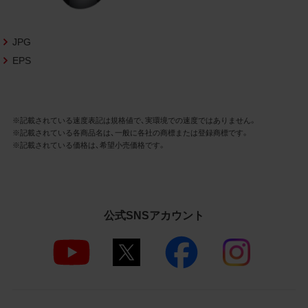
さいますようお願い申し上げます。
商品写真データ利用規約
JPG
EPS
1.権利の帰属
お客様は、商品写真データに関する著作権
等の一切の権利が当社に帰属することに同
意します。
※記載されている速度表記は規格値で、実環境での速度ではありません。
※記載されている各商品名は、一般に各社の商標または登録商標です。
2.利用許諾
※記載されている価格は、希望小売価格です。
お客様は、商品写真データ利用規約に従い、
当社商品の販売活動（中古による販売の場
合を除く）に関する広告宣伝又は当社商品
の報道・解説に利用する場合に限り商品写
公式SNSアカウント
真データを複製、送信可能化して利用でき
ます。当社からの個別の同意を得た場合を
除き、上記の目的、利用方法以外に商品写真
データを利用することはできません。