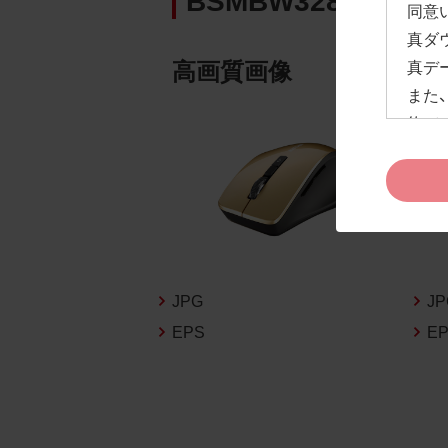
同意
真ダ
高画質画像
真デ
また
約」
ドペ
ます
お客
約及
なお
告な
JPG
J
新の
EPS
E
1.
お客