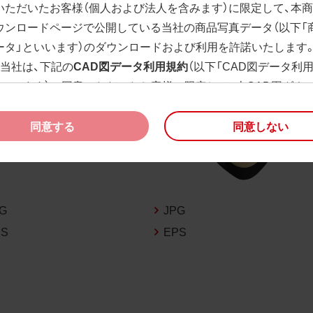
いただいたお客様（個人および法人を含みます）に限定して、本
ウンロードページで公開している当社の商品写真データ（以下「
ータ」といいます）のダウンロードおよび利用を許諾いたします
、当社は、下記の
CAD図データ利用規約
（以下「CAD図データ利
といいます）に同意いただいたお客様に限定して、本CAD図ダウ
ージで公開している当社のCAD図データ（以下「CAD図データ」
）の利用を許諾いたします。
同意する
同意しない
様が「同意する」ボタンをクリックされた場合、商品写真データ
びCAD図データ利用規約に同意いただいたものとみなされます
、商品写真データ利用規約及びCAD図データ利用規約の記載事
く変更されることがあります。各データをダウンロードする際
PG
JPG
規約をご確認くださいますようお願い申し上げます。
PS
EPS
商品写真データ利用規約
権利の帰属
様は、商品写真データに関する著作権等の一切の権利が当社に