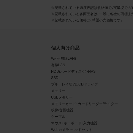
るこ
※記載されている速度表記は規格値で、実環境での
※記載されている各商品名は、一般に各社の商標ま
2.
※記載されている価格は、希望小売価格です。
お客
る販
る場
個人向け商品
から
Wi-Fi(無線LAN)
デー
有線LAN
HDD(ハードディスク)・NAS
3.
SSD
お客
ブルーレイ/DVD/CDドライブ
メモリー
もの
USBメモリー
メモリーカード・カードリーダー/ライター
映像/音響機器
ケーブル
マウス・キーボード・入力機器
Webカメラ・ヘッドセット