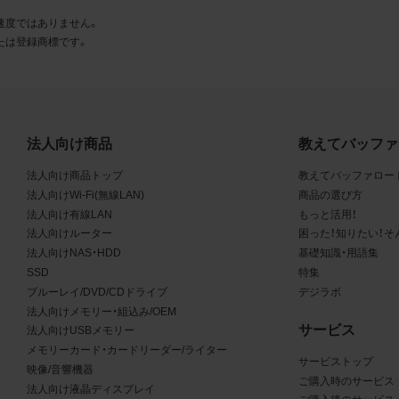
とに同意します。
速度ではありません。
たは登録商標です。
利用許諾
様は、商品写真データ利用規約に従い、当社商品の販売活動（中
売の場合を除く）に関する広告宣伝又は当社商品の報道・解説に
合に限り商品写真データを複製、送信可能化して利用できます。
法人向け商品
教えてバッファ
の個別の同意を得た場合を除き、上記の目的、利用方法以外に商
法人向け商品トップ
教えてバッファロー
タを利用することはできません。
法人向けWi-Fi(無線LAN)
商品の選び方
法人向け有線LAN
もっと活用！
遵守事項
法人向けルーター
困った！知りたい！そ
様は、商品写真データの利用に際し、次の各号に掲げる事項を遵
法人向けNAS・HDD
基礎知識・用語集
SSD
特集
とします。
ブルーレイ/DVD/CDドライブ
デジラボ
法人向けメモリー・組込み/OEM
商品写真データの全部又は一部の譲渡、貸与、再利用許諾、改変
サービス
法人向けUSBメモリー
権表示の除去等をしないこと
メモリーカード・カードリーダー/ライター
商品写真データに表示されている当社商品についての情報（社名
サービストップ
映像/音響機器
品名等）を併記する等の方法により、商品写真データに表示され
ご購入時のサービス
法人向け液晶ディスプレイ