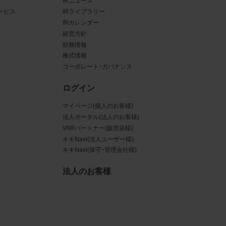
IRニュース
ービス
IRライブラリー
ある場
IRカレンダー
経営方針
ンクと
財務情報
株式情報
るな
コーポレート・ガバナンス
させう
ログイン
を困難
マイページ(個人のお客様)
法人ポータル(法人のお客様)
VARパートナー(販売店様)
キキNavi(法人ユーザー様)
キキNavi(保守・管理会社様)
三者
真
法人のお客様
賠償の
は掲