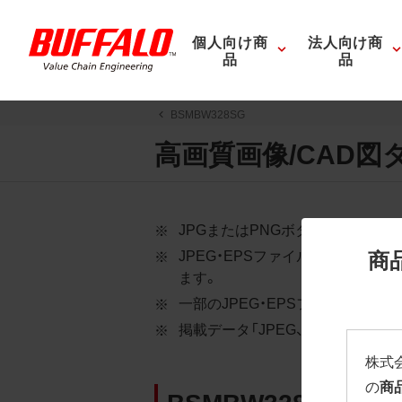
個人向け商
法人向け商
品
品
BSMBW328SG
高画質画像/CAD図
JPGまたはPNGボタンを押すと
商
JPEG・EPSファイルにはパス
ます。
一部のJPEG・EPSファイルに
掲載データ「JPEG、PNG : 低解像度
株式
の
商
BSMBW328SG