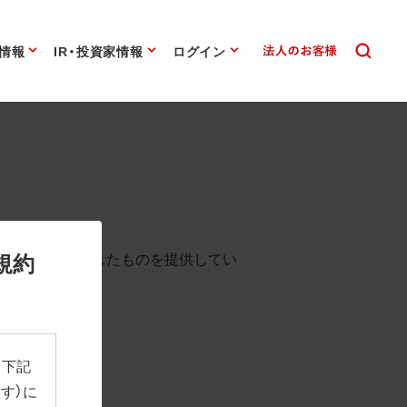
情報
IR・投資家情報
ログイン
始まります。
規約
として背景を透過したものを提供してい
、下記
す）に