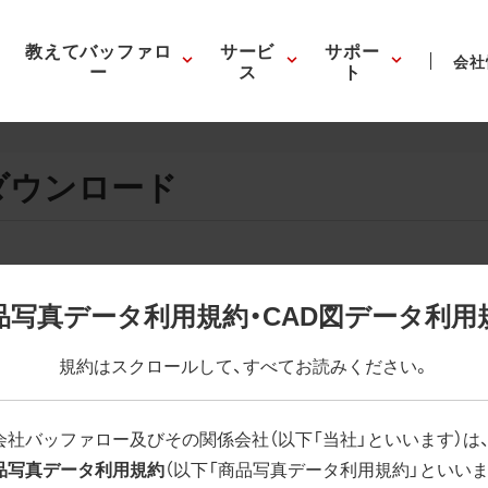
教えてバッファロ
サービ
サポー
会社
ー
ス
ト
ダウンロード
画像の表示。EPSボタンを押すと圧縮ファイルのダウンロードが
品写真データ利用規約・CAD図データ利用
が設定されています。画像編集の際に便利です。PNG画像は原則
規約はスクロールして、すべてお読みください。
はパスが設定されていない場合があります。ご了承ください。
(RGBカラー)」 「EPS : 高解像度(CMYKカラー)」
会社バッファロー及びその関係会社（以下「当社」といいます）は
品写真データ利用規約
（以下「商品写真データ利用規約」といいま