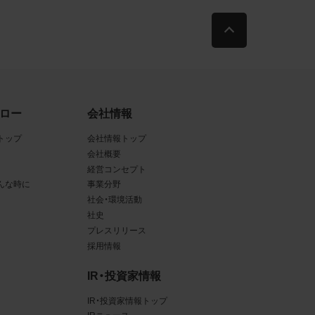
古によ
利用す
当社
ロー
会社情報
品写真
トップ
会社情報トップ
会社概要
経営コンセプト
んな時に
事業分野
守する
社会・環境活動
社史
プレスリリース
採用情報
、著作
IR・投資家情報
、商
てい
IR・投資家情報トップ