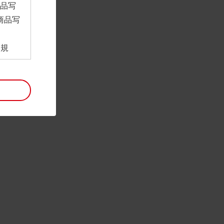
商品写
商品写
。
用規
ンロー
といい
利用規
。
項は予
には最
帰属す