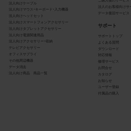
る商品が、当社の商品であることを特定できる表示を行うこと
ご購入後のサービス
法人向けケーブル
法人のお客様向けサ
商品写真データに著作権表示、ラベル、商標その他のマークが
法人向けマウス・キーボード・入力機器
データ復旧サービス
合、それらを除去しないこと
法人向けヘッドセット
商品写真データを当社HPのトップページ以外のサイトとのリ
法人向けスマートフォンアクセサリー
サポート
して利用しないこと
法人向けタブレットアクセサリー
法人向け電源関連用品
商品写真データを他社のロゴ又は他社商品等に近づけて掲記す
サポートトップ
法人向けアクセサリー・収納
よくある質問
どして、当社と提携、協力関係等にあるとの示唆や誤解を生じ
テレビアクセサリー
ダウンロード
る態様の利用を行わないこと
オフィスサプライ
対応情報
その他、当社の運営するサイトではないと看者が判断すること
その他周辺機器
修理サービス
とするような態様で、商品写真データを利用しないこと
データ消去
お問合せ
法人向け商品 商品一覧
カタログ
免責事項
お知らせ
ユーザー登録
は、商品写真データの正確性、完全性、適合性、有用性、最新性、第
付属品の購入
の非侵害等について保証するものではありません。また、商品写
タの利用に起因して発生した一切の損害について、当社はその
を負いません。また、商品写真データの内容は予告なしに変更又
中止することがありますのでご了承ください。