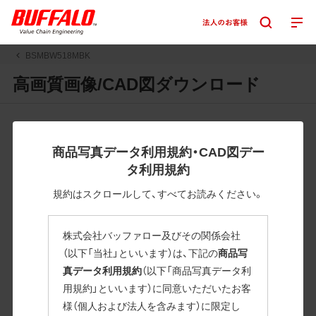
BSMBW518MBK
高画質画像/CAD図ダウンロード
JPGまたはPNGボタンを押すと画像の表示。EPSボタンを押
すと圧縮ファイルのダウンロードが始まります。
商品写真データ利用規約・CAD図デー
JPEG・EPSファイルにはパスが設定されています。画像編集
タ利用規約
の際に便利です。PNG画像は原則として背景を透過したもの
を提供しています。
規約はスクロールして、すべてお読みください。
一部のJPEG・EPSファイルにはパスが設定されていない場合
があります。ご了承ください。
株式会社バッファロー及びその関係会社
掲載データ「JPEG、PNG : 低解像度(RGBカラー)」 「EPS : 高
（以下「当社」といいます）は、下記の
商品写
解像度(CMYKカラー)」
真データ利用規約
（以下「商品写真データ利
用規約」といいます）に同意いただいたお客
BSMBW518MBK
様（個人および法人を含みます）に限定し