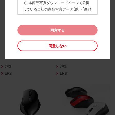
て、本商品写真ダウンロードページで公開
している当社の商品写真データ（以下「商品
高画質画像
写真データ」といいます）のダウンロードお
よび利用を許諾いたします。
また、当社は、下記の
CAD図データ利用規約
同意する
（以下「CAD図データ利用規約」といいます）
に同意いただいたお客様に限定して、本CA
同意しない
D図ダウンロードページで公開している当
社のCAD図データ（以下「CAD図データ」と
いいます）の利用を許諾いたします。
JPG
JPG
お客様が「同意する」ボタンをクリックされ
た場合、商品写真データ利用規約及びCAD
EPS
EPS
図データ利用規約に同意いただいたものと
みなされます。
なお、商品写真データ利用規約及びCAD図
データ利用規約の記載事項は予告なく変更
されることがあります。各データをダウン
ロードする際には最新の規約をご確認くだ