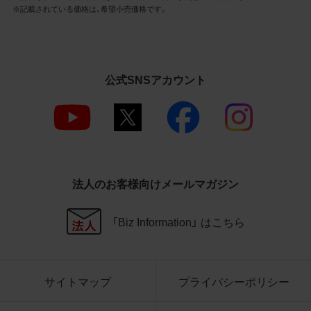
3.遵守事項
※記載されている価格は、希望小売価格です。
お客様は、商品写真データの利用に際し、次
の各号に掲げる事項を遵守するものとしま
す。
公式SNSアカウント
商品写真データの全部又は一部の譲
渡、貸与、再利用許諾、改変、著作権表
示の除去等をしないこと
商品写真データに表示されている当
社商品についての情報（社名、商品名
等）を併記する等の方法により、商品
写真データに表示されている商品が、
法人のお客様向けメールマガジン
当社の商品であることを特定できる
表示を行うこと
商品写真データに著作権表示、ラベ
「Biz Information」 はこちら
ル、商標その他のマークがある場合、
それらを除去しないこと
商品写真データを当社HPのトップ
ページ以外のサイトとのリンクとし
サイトマップ
プライバシーポリシー
て利用しないこと
商品写真データを他社のロゴ又は他