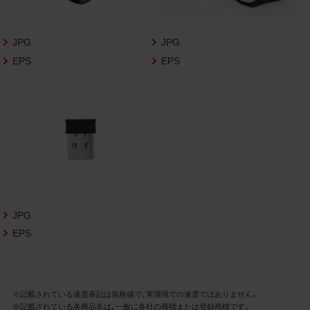
さいますようお願い申し上げます。
商品写真データ利用規約
JPG
JPG
EPS
EPS
1.権利の帰属
お客様は、商品写真データに関する著作権
等の一切の権利が当社に帰属することに同
意します。
2.利用許諾
お客様は、商品写真データ利用規約に従い、
当社商品の販売活動（中古による販売の場
合を除く）に関する広告宣伝又は当社商品
の報道・解説に利用する場合に限り商品写
JPG
真データを複製、送信可能化して利用でき
EPS
ます。当社からの個別の同意を得た場合を
除き、上記の目的、利用方法以外に商品写真
データを利用することはできません。
※記載されている速度表記は規格値で、実環境での速度ではありません。
※記載されている各商品名は、一般に各社の商標または登録商標です。