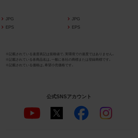
さいますようお願い申し上げます。
商品写真データ利用規約
JPG
JPG
EPS
EPS
1.権利の帰属
お客様は、商品写真データに関する著作権
等の一切の権利が当社に帰属することに同
意します。
※記載されている速度表記は規格値で、実環境での速度ではありません。
※記載されている各商品名は、一般に各社の商標または登録商標です。
2.利用許諾
※記載されている価格は、希望小売価格です。
お客様は、商品写真データ利用規約に従い、
当社商品の販売活動（中古による販売の場
合を除く）に関する広告宣伝又は当社商品
の報道・解説に利用する場合に限り商品写
公式SNSアカウント
真データを複製、送信可能化して利用でき
ます。当社からの個別の同意を得た場合を
除き、上記の目的、利用方法以外に商品写真
データを利用することはできません。