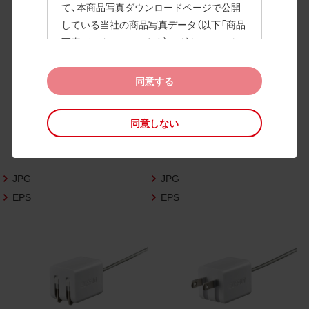
て、本商品写真ダウンロードページで公開
している当社の商品写真データ（以下「商品
高画質画像
写真データ」といいます）のダウンロードお
よび利用を許諾いたします。
また、当社は、下記の
CAD図データ利用規約
同意する
（以下「CAD図データ利用規約」といいます）
に同意いただいたお客様に限定して、本CA
同意しない
D図ダウンロードページで公開している当
社のCAD図データ（以下「CAD図データ」と
いいます）の利用を許諾いたします。
JPG
JPG
お客様が「同意する」ボタンをクリックされ
た場合、商品写真データ利用規約及びCAD
EPS
EPS
図データ利用規約に同意いただいたものと
みなされます。
なお、商品写真データ利用規約及びCAD図
データ利用規約の記載事項は予告なく変更
されることがあります。各データをダウン
ロードする際には最新の規約をご確認くだ