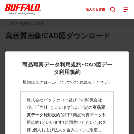
BSMPA2403LC2WH
高画質画像/CAD図ダウンロード
JPGまたはPNGボタンを押すと画像の表示。EPSボタンを押
すと圧縮ファイルのダウンロードが始まります。
商品写真データ利用規約・CAD図デー
JPEG・EPSファイルにはパスが設定されています。画像編集
タ利用規約
の際に便利です。PNG画像は原則として背景を透過したもの
を提供しています。
規約はスクロールして、すべてお読みください。
一部のJPEG・EPSファイルにはパスが設定されていない場合
があります。ご了承ください。
株式会社バッファロー及びその関係会社
掲載データ「JPEG、PNG : 低解像度(RGBカラー)」 「EPS : 高
（以下「当社」といいます）は、下記の
商品写
解像度(CMYKカラー)」
真データ利用規約
（以下「商品写真データ利
用規約」といいます）に同意いただいたお客
BSMPA2403LC2WH
様（個人および法人を含みます）に限定し