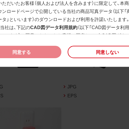
いただいたお客様（個人および法人を含みます）に限定して、本
ウンロードページで公開している当社の商品写真データ（以下「
ータ」といいます）のダウンロードおよび利用を許諾いたします
、当社は、下記の
CAD図データ利用規約
（以下「CAD図データ利
といいます）に同意いただいたお客様に限定して、本CAD図ダウ
ージで公開している当社のCAD図データ（以下「CAD図データ」
）の利用を許諾いたします。
同意する
同意しない
様が「同意する」ボタンをクリックされた場合、商品写真データ
びCAD図データ利用規約に同意いただいたものとみなされます
、商品写真データ利用規約及びCAD図データ利用規約の記載事
く変更されることがあります。各データをダウンロードする際
PG
JPG
規約をご確認くださいますようお願い申し上げます。
PS
EPS
商品写真データ利用規約
権利の帰属
様は、商品写真データに関する著作権等の一切の権利が当社に