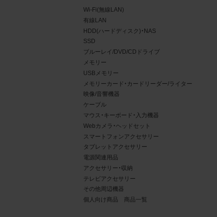
Wi-Fi(無線LAN)
有線LAN
HDD(ハードディスク)・NAS
SSD
ブルーレイ/DVD/CDドライブ
メモリー
USBメモリー
メモリーカード・カードリーダー/ライター
映像/音響機器
ケーブル
マウス・キーボード・入力機器
Webカメラ・ヘッドセット
4.
スマートフォンアクセサリー
タブレットアクセサリー
当社
電源関連用品
権利
アクセサリー・収納
デー
テレビアクセサリー
責任
その他周辺機器
個人向け商品 商品一覧
載を