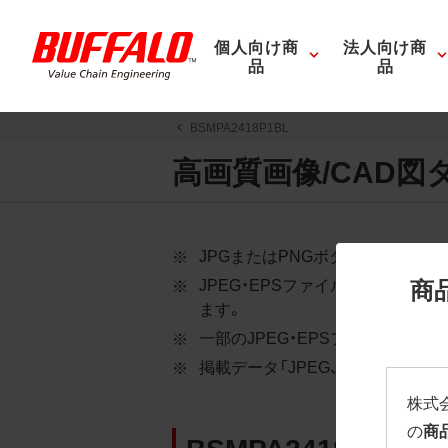
個人向け商
法人向け商
品
品
BSMPA2418P1BL
高画質画像/CAD図
JPGまたはPNGボタンを押すと
商
JPEG・EPSファイルにはパス
ます。
一部のJPEG・EPSファイルに
掲載データ「JPEG、PNG : 低解像度
株式
の
商
BSMPA2418P1BL