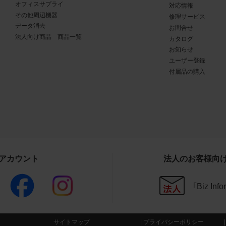
オフィスサプライ
対応情報
商品写真データ利用規約の違反
その他周辺機器
修理サービス
写真データ利用規約に違反した場合、お客様は直ちに商品写真
データ消去
お問合せ
法人向け商品 商品一覧
用を中止し、消去するものとします。また、商品写真データ利用
カタログ
お知らせ
したことにより、当社に損害が生じた場合、お客様はその損害を
ユーザー登録
のとします。
付属品の購入
その他
写真データ利用規約に定めのない事項については、当社Webサ
条件（
https://www.buffalo.jp/other/about.html
）によるものとし、同
と異なる事項を定めた条項については、商品写真データ利用規
ることとします。
Sアカウント
法人のお客様向
CAD図データ利用規約
「Biz In
権利の帰属
様は、CAD図データに関する著作権等の一切の権利が当社又は
委託する第三者に帰属することに同意します。
サイトマップ
プライバシーポリシー