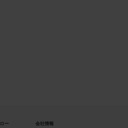
古によ
利用す
当社
品写真
守する
、著作
、商
てい
ロー
会社情報