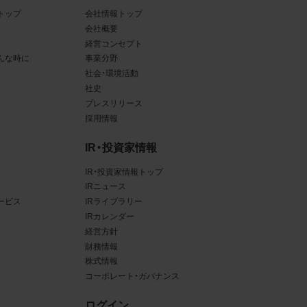
トップ
会社情報トップ
ある場
会社概要
経営コンセプト
ンクと
んな時に
事業分野
社会・環境活動
るな
社史
させう
プレスリリース
採用情報
を困難
IR・投資家情報
IR・投資家情報トップ
IRニュース
ービス
IRライブラリー
三者
IRカレンダー
真
経営方針
財務情報
賠償の
株式情報
は掲
コーポレート・ガバナンス
ログイン