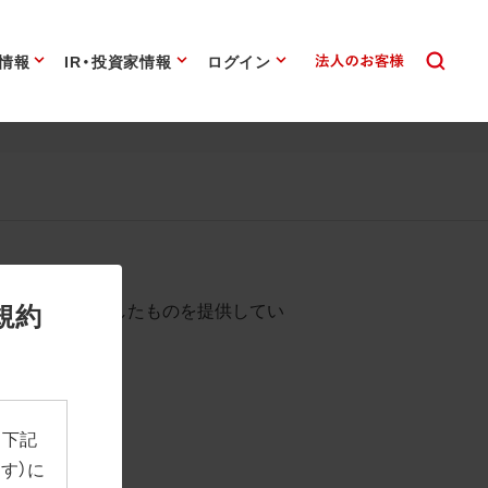
情報
IR・投資家情報
ログイン
始まります。
規約
として背景を透過したものを提供してい
、下記
す）に