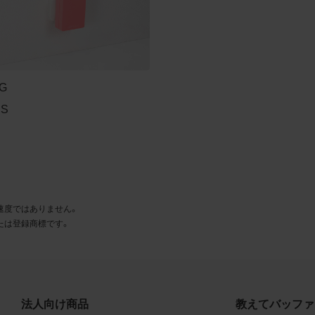
とに同意します。
利用許諾
様は、商品写真データ利用規約に従い、当社商品の販売活動（中
売の場合を除く）に関する広告宣伝又は当社商品の報道・解説に
PG
合に限り商品写真データを複製、送信可能化して利用できます。
PS
の個別の同意を得た場合を除き、上記の目的、利用方法以外に商
タを利用することはできません。
遵守事項
様は、商品写真データの利用に際し、次の各号に掲げる事項を遵
速度ではありません。
とします。
たは登録商標です。
商品写真データの全部又は一部の譲渡、貸与、再利用許諾、改変
権表示の除去等をしないこと
商品写真データに表示されている当社商品についての情報（社名
品名等）を併記する等の方法により、商品写真データに表示され
法人向け商品
教えてバッファ