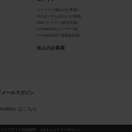
マイページ(個人のお客様)
データ
法人ポータル(法人のお客様)
規約に
VARパートナー(販売店様)
キキNavi(法人ユーザー様)
賠償す
キキNavi(保守・管理会社様)
法人のお客様
イトの
利用
約が優
けメールマガジン
formation」 はこちら
当社の
ウェブサイト利用規約
セキュリティーポリシー