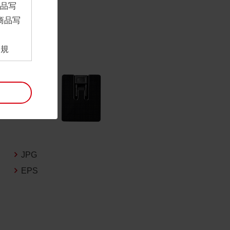
商品写
商品写
。
用規
ンロー
といい
利用規
。
項は予
には最
JPG
EPS
帰属す