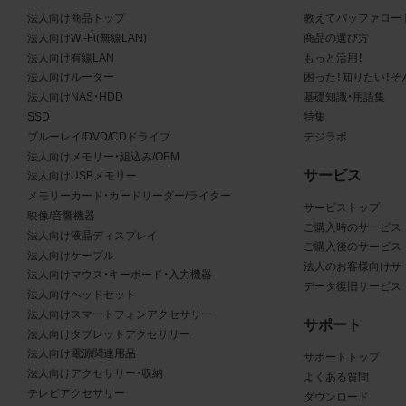
る商品が、当社の商品であることを特定できる表示を行うこと
法人向け商品トップ
教えてバッファロー
商品写真データに著作権表示、ラベル、商標その他のマークが
法人向けWi-Fi(無線LAN)
商品の選び方
合、それらを除去しないこと
法人向け有線LAN
もっと活用！
商品写真データを当社HPのトップページ以外のサイトとのリ
法人向けルーター
困った！知りたい！そ
して利用しないこと
法人向けNAS・HDD
基礎知識・用語集
商品写真データを他社のロゴ又は他社商品等に近づけて掲記す
SSD
特集
どして、当社と提携、協力関係等にあるとの示唆や誤解を生じ
ブルーレイ/DVD/CDドライブ
デジラボ
る態様の利用を行わないこと
法人向けメモリー・組込み/OEM
サービス
その他、当社の運営するサイトではないと看者が判断すること
法人向けUSBメモリー
メモリーカード・カードリーダー/ライター
とするような態様で、商品写真データを利用しないこと
サービストップ
映像/音響機器
ご購入時のサービス
法人向け液晶ディスプレイ
免責事項
ご購入後のサービス
法人向けケーブル
法人のお客様向けサ
法人向けマウス・キーボード・入力機器
は、商品写真データの正確性、完全性、適合性、有用性、最新性、第
データ復旧サービス
法人向けヘッドセット
の非侵害等について保証するものではありません。また、商品写
法人向けスマートフォンアクセサリー
サポート
タの利用に起因して発生した一切の損害について、当社はその
法人向けタブレットアクセサリー
を負いません。また、商品写真データの内容は予告なしに変更又
法人向け電源関連用品
サポートトップ
法人向けアクセサリー・収納
よくある質問
中止することがありますのでご了承ください。
テレビアクセサリー
ダウンロード