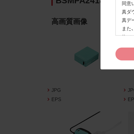
同意
真ダ
高画質画像
真デ
また
約」
ドペ
ます
お客
約及
なお
告な
JPG
J
新の
EPS
E
1.
お客