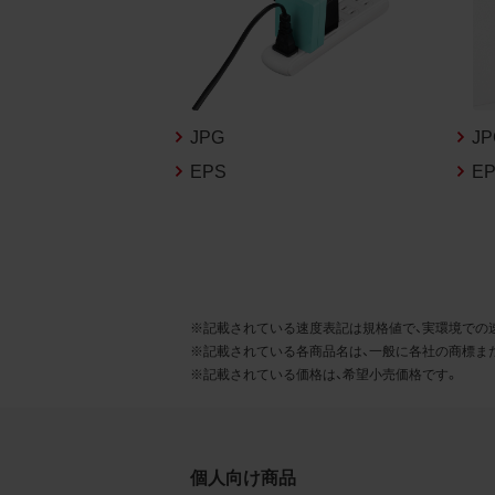
るこ
2.
お客
る販
JPG
J
る場
EPS
E
から
デー
3.
お客
※記載されている速度表記は規格値で、実環境での
もの
※記載されている各商品名は、一般に各社の商標ま
※記載されている価格は、希望小売価格です。
個人向け商品