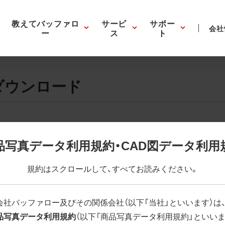
教えてバッファロ
サービ
サポー
会社
ー
ス
ト
ダウンロード
画像の表示。EPSボタンを押すと圧縮ファイルのダウンロードが
品写真データ利用規約・CAD図データ利用
が設定されています。画像編集の際に便利です。PNG画像は原則
規約はスクロールして、すべてお読みください。
はパスが設定されていない場合があります。ご了承ください。
(RGBカラー)」 「EPS : 高解像度(CMYKカラー)」
会社バッファロー及びその関係会社（以下「当社」といいます）は
品写真データ利用規約
（以下「商品写真データ利用規約」といいま