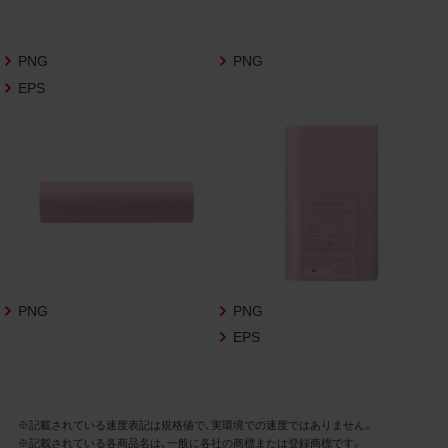
さいますようお願い申し上げます。
商品写真データ利用規約
PNG
PNG
EPS
1.権利の帰属
お客様は、商品写真データに関する著作権
等の一切の権利が当社に帰属することに同
意します。
2.利用許諾
お客様は、商品写真データ利用規約に従い、
当社商品の販売活動（中古による販売の場
合を除く）に関する広告宣伝又は当社商品
の報道・解説に利用する場合に限り商品写
PNG
PNG
真データを複製、送信可能化して利用でき
EPS
ます。当社からの個別の同意を得た場合を
除き、上記の目的、利用方法以外に商品写真
データを利用することはできません。
※記載されている速度表記は規格値で、実環境での速度ではありません。
※記載されている各商品名は、一般に各社の商標または登録商標です。