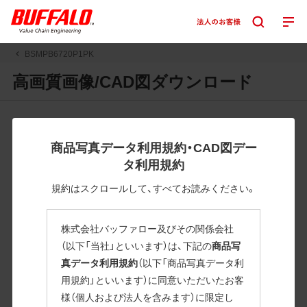
BSMPB6720P1PK
高画質画像/CAD図ダウンロード
JPGまたはPNGボタンを押すと画像の表示。EPSボタンを押
すと圧縮ファイルのダウンロードが始まります。
商品写真データ利用規約・CAD図デー
JPEG・EPSファイルにはパスが設定されています。画像編集
タ利用規約
の際に便利です。PNG画像は原則として背景を透過したもの
を提供しています。
規約はスクロールして、すべてお読みください。
一部のJPEG・EPSファイルにはパスが設定されていない場合
があります。ご了承ください。
株式会社バッファロー及びその関係会社
掲載データ「JPEG、PNG : 低解像度(RGBカラー)」 「EPS : 高
（以下「当社」といいます）は、下記の
商品写
解像度(CMYKカラー)」
真データ利用規約
（以下「商品写真データ利
用規約」といいます）に同意いただいたお客
BSMPB6720P1PK
様（個人および法人を含みます）に限定し