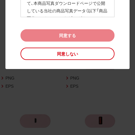
て、本商品写真ダウンロードページで公開
している当社の商品写真データ（以下「商品
高画質画像
写真データ」といいます）のダウンロードお
よび利用を許諾いたします。
また、当社は、下記の
CAD図データ利用規約
同意する
（以下「CAD図データ利用規約」といいます）
に同意いただいたお客様に限定して、本CA
同意しない
D図ダウンロードページで公開している当
社のCAD図データ（以下「CAD図データ」と
いいます）の利用を許諾いたします。
PNG
PNG
お客様が「同意する」ボタンをクリックされ
た場合、商品写真データ利用規約及びCAD
EPS
EPS
図データ利用規約に同意いただいたものと
みなされます。
なお、商品写真データ利用規約及びCAD図
データ利用規約の記載事項は予告なく変更
されることがあります。各データをダウン
ロードする際には最新の規約をご確認くだ