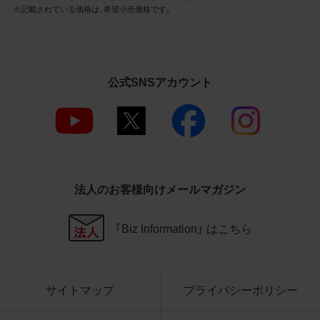
3.遵守事項
※記載されている価格は、希望小売価格です。
お客様は、商品写真データの利用に際し、次
の各号に掲げる事項を遵守するものとしま
す。
公式SNSアカウント
商品写真データの全部又は一部の譲
渡、貸与、再利用許諾、改変、著作権表
示の除去等をしないこと
商品写真データに表示されている当
社商品についての情報（社名、商品名
等）を併記する等の方法により、商品
写真データに表示されている商品が、
法人のお客様向けメールマガジン
当社の商品であることを特定できる
表示を行うこと
商品写真データに著作権表示、ラベ
「Biz Information」 はこちら
ル、商標その他のマークがある場合、
それらを除去しないこと
商品写真データを当社HPのトップ
ページ以外のサイトとのリンクとし
サイトマップ
プライバシーポリシー
て利用しないこと
商品写真データを他社のロゴ又は他