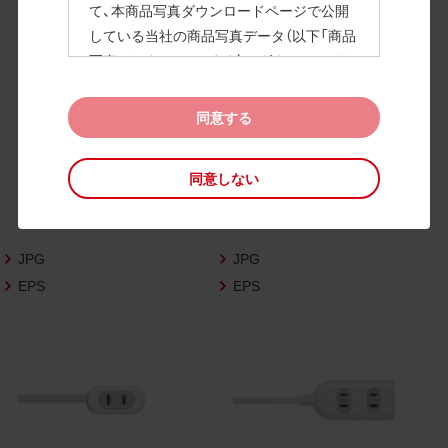
て、本商品写真ダウンロードページで公開
している当社の商品写真データ（以下「商品
高画質画像
写真データ」といいます）のダウンロードお
よび利用を許諾いたします。
また、当社は、下記の
CAD図データ利用規約
同意する
（以下「CAD図データ利用規約」といいます）
に同意いただいたお客様に限定して、本CA
同意しない
D図ダウンロードページで公開している当
社のCAD図データ（以下「CAD図データ」と
いいます）の利用を許諾いたします。
JPG
JPG
お客様が「同意する」ボタンをクリックされ
た場合、商品写真データ利用規約及びCAD
EPS
EPS
図データ利用規約に同意いただいたものと
みなされます。
なお、商品写真データ利用規約及びCAD図
データ利用規約の記載事項は予告なく変更
されることがあります。各データをダウン
ロードする際には最新の規約をご確認くだ