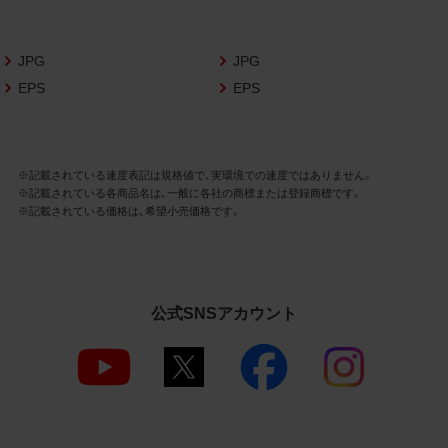
さいますようお願い申し上げます。
商品写真データ利用規約
JPG
JPG
EPS
EPS
1.権利の帰属
お客様は、商品写真データに関する著作権
等の一切の権利が当社に帰属することに同
意します。
※記載されている速度表記は規格値で、実環境での速度ではありません。
※記載されている各商品名は、一般に各社の商標または登録商標です。
2.利用許諾
※記載されている価格は、希望小売価格です。
お客様は、商品写真データ利用規約に従い、
当社商品の販売活動（中古による販売の場
合を除く）に関する広告宣伝又は当社商品
の報道・解説に利用する場合に限り商品写
公式SNSアカウント
真データを複製、送信可能化して利用でき
ます。当社からの個別の同意を得た場合を
除き、上記の目的、利用方法以外に商品写真
データを利用することはできません。