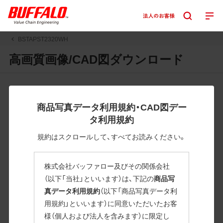
BSTAPST2320WH
高画質画像/CAD図ダウンロード
JPGまたはPNGボタンを押すと画像の表示。EPSボタンを押
すと圧縮ファイルのダウンロードが始まります。
商品写真データ利用規約・CAD図デー
JPEG・EPSファイルにはパスが設定されています。画像編集
タ利用規約
の際に便利です。PNG画像は原則として背景を透過したもの
を提供しています。
規約はスクロールして、すべてお読みください。
一部のJPEG・EPSファイルにはパスが設定されていない場合
があります。ご了承ください。
株式会社バッファロー及びその関係会社
掲載データ「JPEG、PNG : 低解像度(RGBカラー)」 「EPS : 高
（以下「当社」といいます）は、下記の
商品写
解像度(CMYKカラー)」
真データ利用規約
（以下「商品写真データ利
用規約」といいます）に同意いただいたお客
BSTAPST2320WH
様（個人および法人を含みます）に限定し