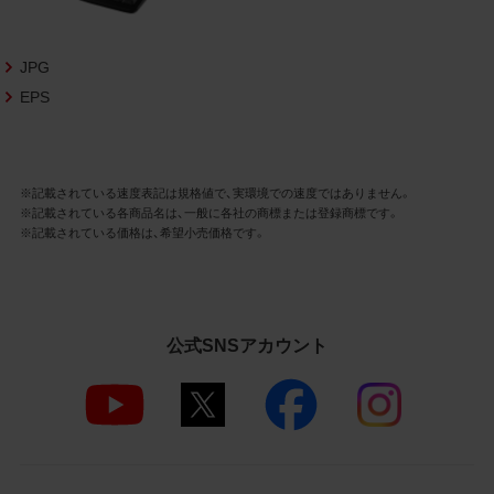
さいますようお願い申し上げます。
商品写真データ利用規約
JPG
EPS
1.権利の帰属
お客様は、商品写真データに関する著作権
等の一切の権利が当社に帰属することに同
意します。
※記載されている速度表記は規格値で、実環境での速度ではありません。
※記載されている各商品名は、一般に各社の商標または登録商標です。
2.利用許諾
※記載されている価格は、希望小売価格です。
お客様は、商品写真データ利用規約に従い、
当社商品の販売活動（中古による販売の場
合を除く）に関する広告宣伝又は当社商品
の報道・解説に利用する場合に限り商品写
公式SNSアカウント
真データを複製、送信可能化して利用でき
ます。当社からの個別の同意を得た場合を
除き、上記の目的、利用方法以外に商品写真
データを利用することはできません。