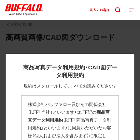
BSTK100BK
高画質画像/CAD図ダウンロード
JPGまたはPNGボタンを押すと画像の表示。EPSボタンを押
すと圧縮ファイルのダウンロードが始まります。
商品写真データ利用規約・CAD図デー
JPEG・EPSファイルにはパスが設定されています。画像編集
タ利用規約
の際に便利です。PNG画像は原則として背景を透過したもの
を提供しています。
規約はスクロールして、すべてお読みください。
一部のJPEG・EPSファイルにはパスが設定されていない場合
があります。ご了承ください。
株式会社バッファロー及びその関係会社
掲載データ「JPEG、PNG : 低解像度(RGBカラー)」 「EPS : 高
（以下「当社」といいます）は、下記の
商品写
解像度(CMYKカラー)」
真データ利用規約
（以下「商品写真データ利
用規約」といいます）に同意いただいたお客
BSTK100BK
様（個人および法人を含みます）に限定し