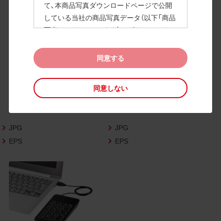
て、本商品写真ダウンロードページで公開
している当社の商品写真データ（以下「商品
高画質画像
写真データ」といいます）のダウンロードお
よび利用を許諾いたします。
また、当社は、下記の
CAD図データ利用規約
同意する
（以下「CAD図データ利用規約」といいます）
に同意いただいたお客様に限定して、本CA
同意しない
D図ダウンロードページで公開している当
社のCAD図データ（以下「CAD図データ」と
いいます）の利用を許諾いたします。
JPG
JPG
お客様が「同意する」ボタンをクリックされ
た場合、商品写真データ利用規約及びCAD
EPS
EPS
図データ利用規約に同意いただいたものと
みなされます。
なお、商品写真データ利用規約及びCAD図
データ利用規約の記載事項は予告なく変更
されることがあります。各データをダウン
ロードする際には最新の規約をご確認くだ