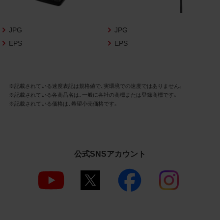
さいますようお願い申し上げます。
商品写真データ利用規約
JPG
JPG
EPS
EPS
1.権利の帰属
お客様は、商品写真データに関する著作権
等の一切の権利が当社に帰属することに同
意します。
※記載されている速度表記は規格値で、実環境での速度ではありません。
※記載されている各商品名は、一般に各社の商標または登録商標です。
2.利用許諾
※記載されている価格は、希望小売価格です。
お客様は、商品写真データ利用規約に従い、
当社商品の販売活動（中古による販売の場
合を除く）に関する広告宣伝又は当社商品
の報道・解説に利用する場合に限り商品写
公式SNSアカウント
真データを複製、送信可能化して利用でき
ます。当社からの個別の同意を得た場合を
除き、上記の目的、利用方法以外に商品写真
データを利用することはできません。