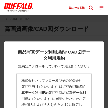
BSTKH100BKZ
高画質画像/CAD図ダウンロード
JPGまたはPNGボタンを押すと画像の表示。EPSボタンを押
すと圧縮ファイルのダウンロードが始まります。
商品写真データ利用規約・CAD図デー
JPEG・EPSファイルにはパスが設定されています。画像編集
タ利用規約
の際に便利です。PNG画像は原則として背景を透過したもの
を提供しています。
規約はスクロールして、すべてお読みください。
一部のJPEG・EPSファイルにはパスが設定されていない場合
があります。ご了承ください。
株式会社バッファロー及びその関係会社
掲載データ「JPEG、PNG : 低解像度(RGBカラー)」 「EPS : 高
（以下「当社」といいます）は、下記の
商品写
解像度(CMYKカラー)」
真データ利用規約
（以下「商品写真データ利
用規約」といいます）に同意いただいたお客
BSTKH100BKZ
様（個人および法人を含みます）に限定し