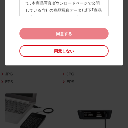
て、本商品写真ダウンロードページで公開
している当社の商品写真データ（以下「商品
高画質画像
写真データ」といいます）のダウンロードお
よび利用を許諾いたします。
また、当社は、下記の
CAD図データ利用規約
同意する
（以下「CAD図データ利用規約」といいます）
に同意いただいたお客様に限定して、本CA
同意しない
D図ダウンロードページで公開している当
社のCAD図データ（以下「CAD図データ」と
いいます）の利用を許諾いたします。
JPG
JPG
お客様が「同意する」ボタンをクリックされ
た場合、商品写真データ利用規約及びCAD
EPS
EPS
図データ利用規約に同意いただいたものと
みなされます。
なお、商品写真データ利用規約及びCAD図
データ利用規約の記載事項は予告なく変更
されることがあります。各データをダウン
ロードする際には最新の規約をご確認くだ