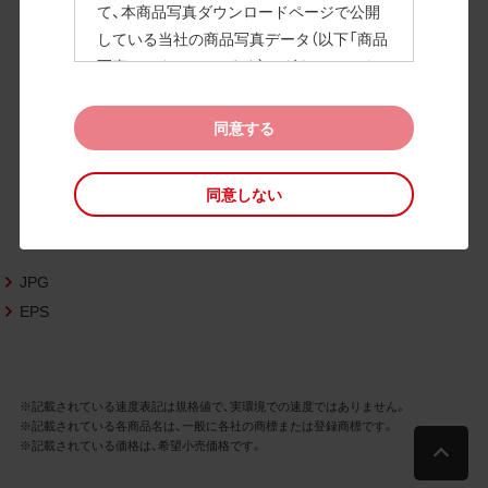
て、本商品写真ダウンロードページで公開
している当社の商品写真データ（以下「商品
高画質画像
写真データ」といいます）のダウンロードお
よび利用を許諾いたします。
また、当社は、下記の
CAD図データ利用規約
同意する
（以下「CAD図データ利用規約」といいます）
に同意いただいたお客様に限定して、本CA
同意しない
D図ダウンロードページで公開している当
社のCAD図データ（以下「CAD図データ」と
いいます）の利用を許諾いたします。
JPG
お客様が「同意する」ボタンをクリックされ
た場合、商品写真データ利用規約及びCAD
EPS
図データ利用規約に同意いただいたものと
みなされます。
なお、商品写真データ利用規約及びCAD図
※記載されている速度表記は規格値で、実環境での速度ではありません。
データ利用規約の記載事項は予告なく変更
※記載されている各商品名は、一般に各社の商標または登録商標です。
されることがあります。各データをダウン
※記載されている価格は、希望小売価格です。
ロードする際には最新の規約をご確認くだ