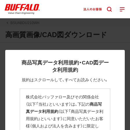
BSUABDU210WH
高画質画像/CAD図ダウンロード
JPGまたはPNGボタンを押すと画像の表示。EPSボタンを押
すと圧縮ファイルのダウンロードが始まります。
商品写真データ利用規約・CAD図デー
JPEG・EPSファイルにはパスが設定されています。画像編集
タ利用規約
の際に便利です。PNG画像は原則として背景を透過したもの
を提供しています。
規約はスクロールして、すべてお読みください。
一部のJPEG・EPSファイルにはパスが設定されていない場合
があります。ご了承ください。
株式会社バッファロー及びその関係会社
掲載データ「JPEG、PNG : 低解像度(RGBカラー)」 「EPS : 高
（以下「当社」といいます）は、下記の
商品写
解像度(CMYKカラー)」
真データ利用規約
（以下「商品写真データ利
用規約」といいます）に同意いただいたお客
BSUABDU210WH
様（個人および法人を含みます）に限定し