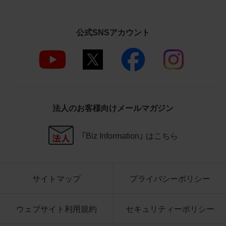
さいますようお願い申し上げます。
商品写真データ利用規約
公式SNSアカウント
1.権利の帰属
お客様は、商品写真データに関する著作権
等の一切の権利が当社に帰属することに同
意します。
2.利用許諾
法人のお客様向けメールマガジン
お客様は、商品写真データ利用規約に従い、
当社商品の販売活動（中古による販売の場
「Biz Information」 はこちら
合を除く）に関する広告宣伝又は当社商品
の報道・解説に利用する場合に限り商品写
真データを複製、送信可能化して利用でき
サイトマップ
プライバシーポリシー
ます。当社からの個別の同意を得た場合を
除き、上記の目的、利用方法以外に商品写真
データを利用することはできません。
ウェブサイト利用規約
セキュリティーポリシー