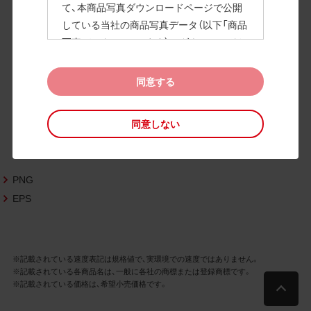
て、本商品写真ダウンロードページで公開
している当社の商品写真データ（以下「商品
高画質画像
写真データ」といいます）のダウンロードお
よび利用を許諾いたします。
また、当社は、下記の
CAD図データ利用規約
同意する
（以下「CAD図データ利用規約」といいます）
に同意いただいたお客様に限定して、本CA
同意しない
D図ダウンロードページで公開している当
社のCAD図データ（以下「CAD図データ」と
いいます）の利用を許諾いたします。
PNG
お客様が「同意する」ボタンをクリックされ
た場合、商品写真データ利用規約及びCAD
EPS
図データ利用規約に同意いただいたものと
みなされます。
なお、商品写真データ利用規約及びCAD図
※記載されている速度表記は規格値で、実環境での速度ではありません。
データ利用規約の記載事項は予告なく変更
※記載されている各商品名は、一般に各社の商標または登録商標です。
されることがあります。各データをダウン
※記載されている価格は、希望小売価格です。
ロードする際には最新の規約をご確認くだ