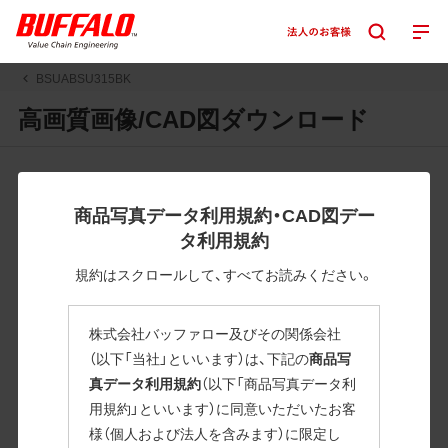
BSUABSU315BK
高画質画像/CAD図ダウンロード
JPGまたはPNGボタンを押すと画像の表示。EPSボタンを押
すと圧縮ファイルのダウンロードが始まります。
商品写真データ利用規約・CAD図デー
JPEG・EPSファイルにはパスが設定されています。画像編集
タ利用規約
の際に便利です。PNG画像は原則として背景を透過したもの
を提供しています。
規約はスクロールして、すべてお読みください。
一部のJPEG・EPSファイルにはパスが設定されていない場合
があります。ご了承ください。
株式会社バッファロー及びその関係会社
掲載データ「JPEG、PNG : 低解像度(RGBカラー)」 「EPS : 高
（以下「当社」といいます）は、下記の
商品写
解像度(CMYKカラー)」
真データ利用規約
（以下「商品写真データ利
用規約」といいます）に同意いただいたお客
BSUABSU315BK
様（個人および法人を含みます）に限定し