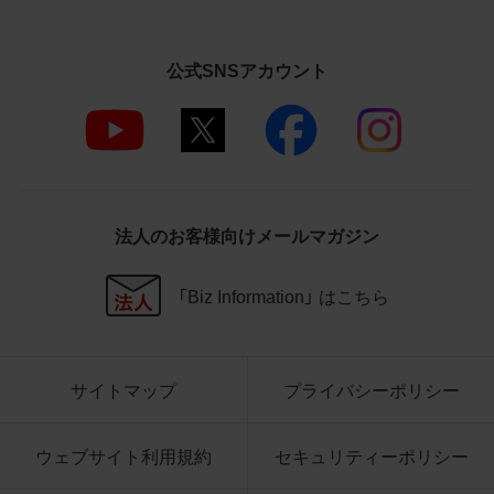
さいますようお願い申し上げます。
商品写真データ利用規約
公式SNSアカウント
1.権利の帰属
お客様は、商品写真データに関する著作権
等の一切の権利が当社に帰属することに同
意します。
2.利用許諾
法人のお客様向けメールマガジン
お客様は、商品写真データ利用規約に従い、
当社商品の販売活動（中古による販売の場
「Biz Information」 はこちら
合を除く）に関する広告宣伝又は当社商品
の報道・解説に利用する場合に限り商品写
真データを複製、送信可能化して利用でき
サイトマップ
プライバシーポリシー
ます。当社からの個別の同意を得た場合を
除き、上記の目的、利用方法以外に商品写真
データを利用することはできません。
ウェブサイト利用規約
セキュリティーポリシー