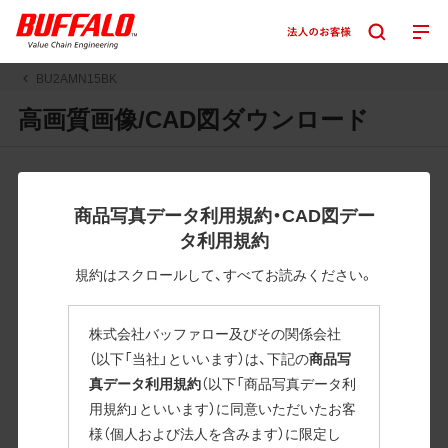
BU2AMN15BK
高画質画像/CAD図ダウンロード
JPGまたはPNGボタンを押すと画像の表示。EPSボタンを押
すと圧縮ファイルのダウンロードが始まります。
商品写真データ利用規約・CAD図デー
JPEG・EPSファイルにはパスが設定されています。画像編集
タ利用規約
の際に便利です。PNG画像は原則として背景を透過したもの
を提供しています。
規約はスクロールして、すべてお読みください。
一部のJPEG・EPSファイルにはパスが設定されていない場合
があります。ご了承ください。
株式会社バッファロー及びその関係会社
掲載データ「JPEG、PNG : 低解像度(RGBカラー)」 「EPS : 高
（以下「当社」といいます）は、下記の
商品写
解像度(CMYKカラー)」
真データ利用規約
（以下「商品写真データ利
用規約」といいます）に同意いただいたお客
BU2AMN15BK
様（個人および法人を含みます）に限定し