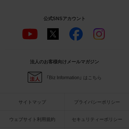
さいますようお願い申し上げます。
商品写真データ利用規約
公式SNSアカウント
1.権利の帰属
お客様は、商品写真データに関する著作権
等の一切の権利が当社に帰属することに同
意します。
2.利用許諾
法人のお客様向けメールマガジン
お客様は、商品写真データ利用規約に従い、
当社商品の販売活動（中古による販売の場
「Biz Information」 はこちら
合を除く）に関する広告宣伝又は当社商品
の報道・解説に利用する場合に限り商品写
真データを複製、送信可能化して利用でき
サイトマップ
プライバシーポリシー
ます。当社からの個別の同意を得た場合を
除き、上記の目的、利用方法以外に商品写真
データを利用することはできません。
ウェブサイト利用規約
セキュリティーポリシー