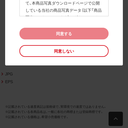
て、本商品写真ダウンロードページで公開
している当社の商品写真データ（以下「商品
高画質画像
写真データ」といいます）のダウンロードお
よび利用を許諾いたします。
また、当社は、下記の
CAD図データ利用規約
同意する
（以下「CAD図データ利用規約」といいます）
に同意いただいたお客様に限定して、本CA
同意しない
D図ダウンロードページで公開している当
社のCAD図データ（以下「CAD図データ」と
いいます）の利用を許諾いたします。
JPG
お客様が「同意する」ボタンをクリックされ
た場合、商品写真データ利用規約及びCAD
EPS
図データ利用規約に同意いただいたものと
みなされます。
なお、商品写真データ利用規約及びCAD図
※記載されている速度表記は規格値で、実環境での速度ではありません。
データ利用規約の記載事項は予告なく変更
※記載されている各商品名は、一般に各社の商標または登録商標です。
されることがあります。各データをダウン
※記載されている価格は、希望小売価格です。
ロードする際には最新の規約をご確認くだ