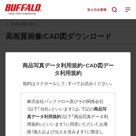
D4N2400-B8G
高画質画像/CAD図ダウンロード
JPGまたはPNGボタンを押すと画像の表示。EPSボタンを押
すと圧縮ファイルのダウンロードが始まります。
商品写真データ利用規約・CAD図デー
JPEG・EPSファイルにはパスが設定されています。画像編集
タ利用規約
の際に便利です。PNG画像は原則として背景を透過したもの
を提供しています。
規約はスクロールして、すべてお読みください。
一部のJPEG・EPSファイルにはパスが設定されていない場合
があります。ご了承ください。
株式会社バッファロー及びその関係会社
掲載データ「JPEG、PNG : 低解像度(RGBカラー)」 「EPS : 高
（以下「当社」といいます）は、下記の
商品写
解像度(CMYKカラー)」
真データ利用規約
（以下「商品写真データ利
用規約」といいます）に同意いただいたお客
D4N2400-B8G
様（個人および法人を含みます）に限定し