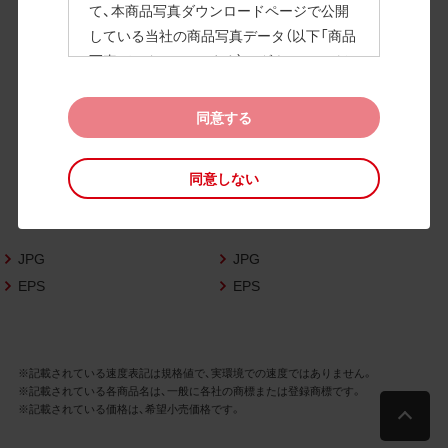
て、本商品写真ダウンロードページで公開
している当社の商品写真データ（以下「商品
高画質画像
写真データ」といいます）のダウンロードお
よび利用を許諾いたします。
また、当社は、下記の
CAD図データ利用規約
同意する
（以下「CAD図データ利用規約」といいます）
に同意いただいたお客様に限定して、本CA
同意しない
D図ダウンロードページで公開している当
社のCAD図データ（以下「CAD図データ」と
いいます）の利用を許諾いたします。
JPG
JPG
お客様が「同意する」ボタンをクリックされ
た場合、商品写真データ利用規約及びCAD
EPS
EPS
図データ利用規約に同意いただいたものと
みなされます。
なお、商品写真データ利用規約及びCAD図
※記載されている速度表記は規格値で、実環境での速度ではありません。
データ利用規約の記載事項は予告なく変更
※記載されている各商品名は、一般に各社の商標または登録商標です。
されることがあります。各データをダウン
※記載されている価格は、希望小売価格です。
ロードする際には最新の規約をご確認くだ