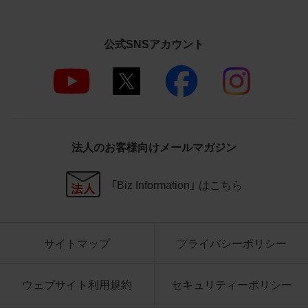
さいますようお願い申し上げます。
商品写真データ利用規約
公式SNSアカウント
1.権利の帰属
お客様は、商品写真データに関する著作権
等の一切の権利が当社に帰属することに同
意します。
2.利用許諾
法人のお客様向けメールマガジン
お客様は、商品写真データ利用規約に従い、
当社商品の販売活動（中古による販売の場
「Biz Information」 はこちら
合を除く）に関する広告宣伝又は当社商品
の報道・解説に利用する場合に限り商品写
真データを複製、送信可能化して利用でき
サイトマップ
プライバシーポリシー
ます。当社からの個別の同意を得た場合を
除き、上記の目的、利用方法以外に商品写真
データを利用することはできません。
ウェブサイト利用規約
セキュリティーポリシー