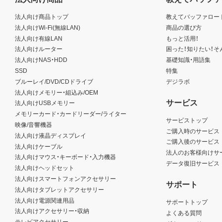
法人向け商品トップ
教えてバッファロー
法人向けWi-Fi(無線LAN)
商品の選び方
法人向け有線LAN
もっと活用！
法人向けルーター
困った！知りたい！そ
法人向けNAS・HDD
基礎知識・用語集
SSD
特集
ブルーレイ/DVD/CDドライブ
デジラボ
法人向けメモリー・組込み/OEM
サービス
法人向けUSBメモリー
メモリーカード・カードリーダー/ライター
サービストップ
映像/音響機器
ご購入時のサービス
法人向け液晶ディスプレイ
ご購入後のサービス
法人向けケーブル
法人のお客様向けサ
法人向けマウス・キーボード・入力機器
データ復旧サービス
法人向けヘッドセット
法人向けスマートフォンアクセサリー
サポート
法人向けタブレットアクセサリー
法人向け電源関連用品
サポートトップ
法人向けアクセサリー・収納
よくある質問
テレビアクセサリー