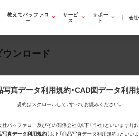
教えてバッファロ
サービ
サポー
会社
ー
ス
ト
ダウンロード
画像の表示。EPSボタンを押すと圧縮ファイルのダウンロードが
品写真データ利用規約・CAD図データ利用
が設定されています。画像編集の際に便利です。PNG画像は原則
規約はスクロールして、すべてお読みください。
はパスが設定されていない場合があります。ご了承ください。
(RGBカラー)」 「EPS : 高解像度(CMYKカラー)」
会社バッファロー及びその関係会社（以下「当社」といいます）は
品写真データ利用規約
（以下「商品写真データ利用規約」といいま