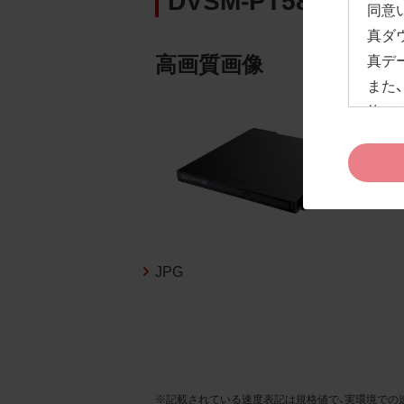
同意
真ダ
高画質画像
真デ
また
約」
ドペ
ます
お客
約及
なお
告な
JPG
新の
1.
お客
※記載されている速度表記は規格値で、実環境での