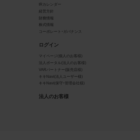
IRカレンダー
ある場
経営方針
財務情報
ンクと
株式情報
コーポレート・ガバナンス
るな
ログイン
させう
マイページ(個人のお客様)
を困難
法人ポータル(法人のお客様)
VARパートナー(販売店様)
キキNavi(法人ユーザー様)
キキNavi(保守・管理会社様)
三者
法人のお客様
真
賠償の
は掲