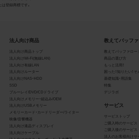
とに同意します。
たは登録商標です。
利用許諾
様は、商品写真データ利用規約に従い、当社商品の販売活動（中
売の場合を除く）に関する広告宣伝又は当社商品の報道・解説に
法人向け商品
教えてバッファ
合に限り商品写真データを複製、送信可能化して利用できます。
法人向け商品トップ
教えてバッファロー
の個別の同意を得た場合を除き、上記の目的、利用方法以外に商
法人向けWi-Fi(無線LAN)
商品の選び方
タを利用することはできません。
法人向け有線LAN
もっと活用！
法人向けルーター
困った！知りたい！そ
遵守事項
法人向けNAS・HDD
基礎知識・用語集
SSD
特集
様は、商品写真データの利用に際し、次の各号に掲げる事項を遵
ブルーレイ/DVD/CDドライブ
デジラボ
とします。
法人向けメモリー・組込み/OEM
サービス
法人向けUSBメモリー
商品写真データの全部又は一部の譲渡、貸与、再利用許諾、改変
メモリーカード・カードリーダー/ライター
サービストップ
権表示の除去等をしないこと
映像/音響機器
ご購入時のサービス
商品写真データに表示されている当社商品についての情報（社名
法人向け液晶ディスプレイ
ご購入後のサービス
品名等）を併記する等の方法により、商品写真データに表示され
法人向けケーブル
法人のお客様向けサ