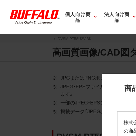
個人向け商
法人向け商
品
品
DVSM-PT58U2V-BK
高画質画像/CAD図
JPGまたはPNGボタンを押すと
商
JPEG・EPSファイルにはパス
ます。
一部のJPEG・EPSファイルに
掲載データ「JPEG、PNG : 低解像度
株式
の
商
DVSM-PT58U2V-BK