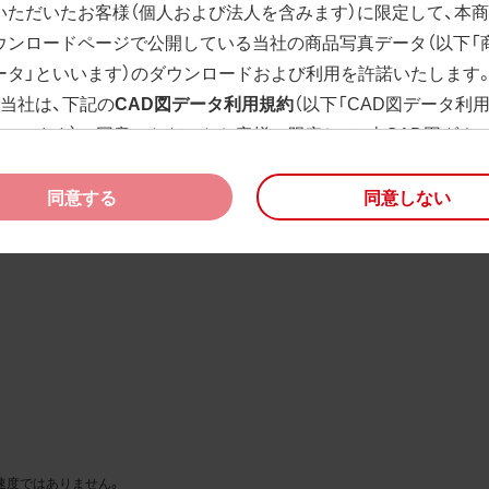
いただいたお客様（個人および法人を含みます）に限定して、本
ウンロードページで公開している当社の商品写真データ（以下「
ータ」といいます）のダウンロードおよび利用を許諾いたします
、当社は、下記の
CAD図データ利用規約
（以下「CAD図データ利
といいます）に同意いただいたお客様に限定して、本CAD図ダウ
ージで公開している当社のCAD図データ（以下「CAD図データ」
）の利用を許諾いたします。
同意する
同意しない
様が「同意する」ボタンをクリックされた場合、商品写真データ
びCAD図データ利用規約に同意いただいたものとみなされます
、商品写真データ利用規約及びCAD図データ利用規約の記載事
く変更されることがあります。各データをダウンロードする際
規約をご確認くださいますようお願い申し上げます。
商品写真データ利用規約
権利の帰属
様は、商品写真データに関する著作権等の一切の権利が当社に
速度ではありません。