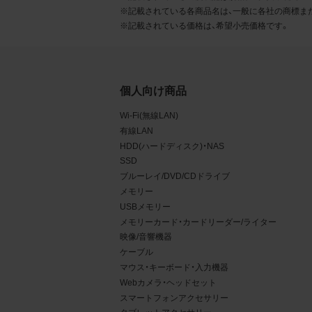
るこ
※記載されている各商品名は、一般に各社の商標ま
※記載されている価格は、希望小売価格です。
2.
お客
る販
個人向け商品
る場
Wi-Fi(無線LAN)
から
有線LAN
デー
HDD(ハードディスク)・NAS
SSD
3.
ブルーレイ/DVD/CDドライブ
メモリー
お客
USBメモリー
もの
メモリーカード・カードリーダー/ライター
映像/音響機器
ケーブル
マウス・キーボード・入力機器
Webカメラ・ヘッドセット
スマートフォンアクセサリー