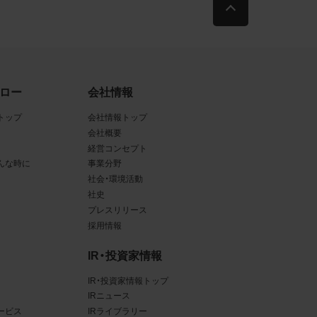
古によ
利用す
ロー
会社情報
当社
トップ
会社情報トップ
品写真
会社概要
経営コンセプト
んな時に
事業分野
社会・環境活動
社史
守する
プレスリリース
採用情報
、著作
IR・投資家情報
IR・投資家情報トップ
、商
IRニュース
てい
ービス
IRライブラリー