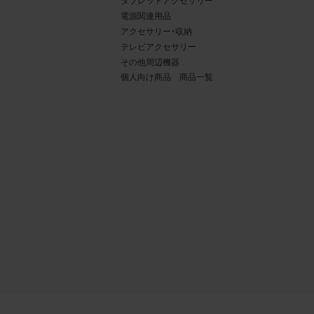
タブレットアクセサリー
電源関連用品
アクセサリー・収納
テレビアクセサリー
その他周辺機器
個人向け商品 商品一覧
4.
当社
権利
デー
責任
載を