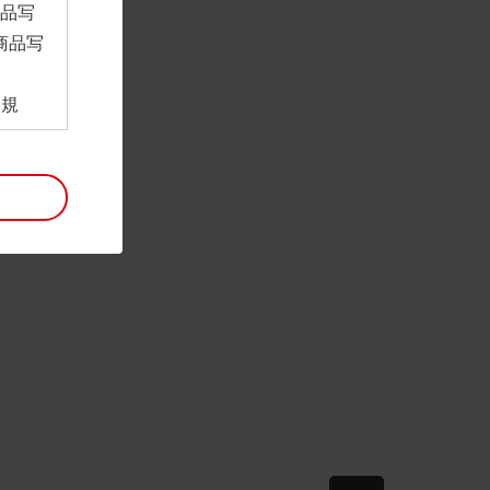
商品写
商品写
。
用規
ンロー
といい
利用規
。
項は予
には最
帰属す