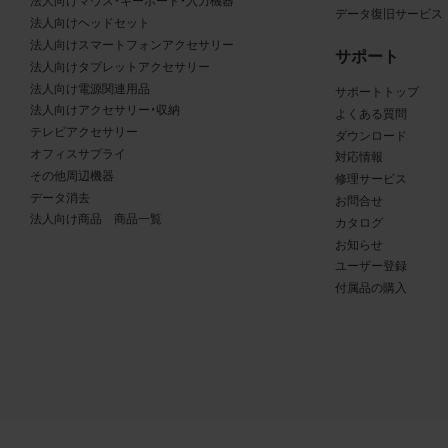
る商品が、当社の商品であることを特定できる表示を行うこと
法人向けマウス・キーボード・入力機器
データ復旧サービス
法人向けヘッドセット
商品写真データに著作権表示、ラベル、商標その他のマークが
法人向けスマートフォンアクセサリー
合、それらを除去しないこと
サポート
法人向けタブレットアクセサリー
商品写真データを当社HPのトップページ以外のサイトとのリ
法人向け電源関連用品
サポートトップ
して利用しないこと
法人向けアクセサリー・収納
よくある質問
商品写真データを他社のロゴ又は他社商品等に近づけて掲記す
テレビアクセサリー
ダウンロード
どして、当社と提携、協力関係等にあるとの示唆や誤解を生じ
オフィスサプライ
対応情報
る態様の利用を行わないこと
その他周辺機器
修理サービス
その他、当社の運営するサイトではないと看者が判断すること
データ消去
お問合せ
とするような態様で、商品写真データを利用しないこと
法人向け商品 商品一覧
カタログ
お知らせ
ユーザー登録
免責事項
付属品の購入
は、商品写真データの正確性、完全性、適合性、有用性、最新性、第
の非侵害等について保証するものではありません。また、商品写
タの利用に起因して発生した一切の損害について、当社はその
を負いません。また、商品写真データの内容は予告なしに変更又
中止することがありますのでご了承ください。