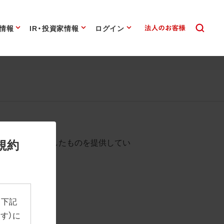
情報
IR・投資家情報
ログイン
始まります。
規約
として背景を透過したものを提供してい
、下記
す）に