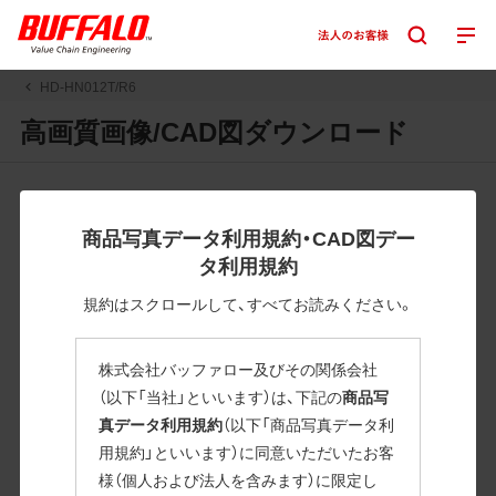
HD-HN012T/R6
高画質画像/CAD図ダウンロード
JPGまたはPNGボタンを押すと画像の表示。EPSボタンを押
すと圧縮ファイルのダウンロードが始まります。
商品写真データ利用規約・CAD図デー
JPEG・EPSファイルにはパスが設定されています。画像編集
タ利用規約
の際に便利です。PNG画像は原則として背景を透過したもの
を提供しています。
規約はスクロールして、すべてお読みください。
一部のJPEG・EPSファイルにはパスが設定されていない場合
があります。ご了承ください。
株式会社バッファロー及びその関係会社
掲載データ「JPEG、PNG : 低解像度(RGBカラー)」 「EPS : 高
（以下「当社」といいます）は、下記の
商品写
解像度(CMYKカラー)」
真データ利用規約
（以下「商品写真データ利
用規約」といいます）に同意いただいたお客
HD-HN012T/R6
様（個人および法人を含みます）に限定し