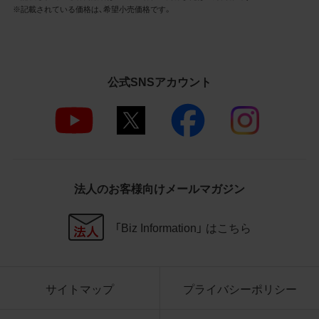
3.遵守事項
※記載されている価格は、希望小売価格です。
お客様は、商品写真データの利用に際し、次
の各号に掲げる事項を遵守するものとしま
す。
公式SNSアカウント
商品写真データの全部又は一部の譲
渡、貸与、再利用許諾、改変、著作権表
示の除去等をしないこと
商品写真データに表示されている当
社商品についての情報（社名、商品名
等）を併記する等の方法により、商品
写真データに表示されている商品が、
法人のお客様向けメールマガジン
当社の商品であることを特定できる
表示を行うこと
商品写真データに著作権表示、ラベ
「Biz Information」 はこちら
ル、商標その他のマークがある場合、
それらを除去しないこと
商品写真データを当社HPのトップ
ページ以外のサイトとのリンクとし
サイトマップ
プライバシーポリシー
て利用しないこと
商品写真データを他社のロゴ又は他