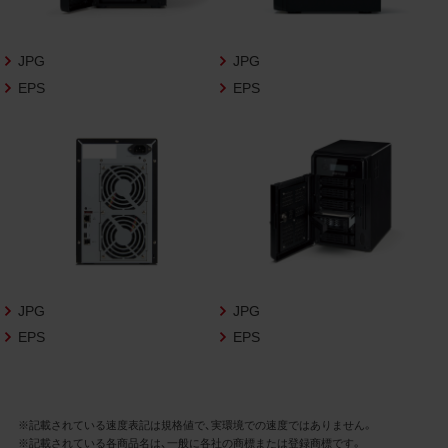
さいますようお願い申し上げます。
商品写真データ利用規約
JPG
JPG
EPS
EPS
1.権利の帰属
お客様は、商品写真データに関する著作権
等の一切の権利が当社に帰属することに同
意します。
2.利用許諾
お客様は、商品写真データ利用規約に従い、
当社商品の販売活動（中古による販売の場
合を除く）に関する広告宣伝又は当社商品
の報道・解説に利用する場合に限り商品写
JPG
JPG
真データを複製、送信可能化して利用でき
EPS
EPS
ます。当社からの個別の同意を得た場合を
除き、上記の目的、利用方法以外に商品写真
データを利用することはできません。
※記載されている速度表記は規格値で、実環境での速度ではありません。
※記載されている各商品名は、一般に各社の商標または登録商標です。