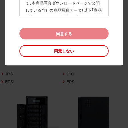
て、本商品写真ダウンロードページで公開
している当社の商品写真データ（以下「商品
高画質画像
写真データ」といいます）のダウンロードお
よび利用を許諾いたします。
また、当社は、下記の
CAD図データ利用規約
同意する
（以下「CAD図データ利用規約」といいます）
に同意いただいたお客様に限定して、本CA
同意しない
D図ダウンロードページで公開している当
社のCAD図データ（以下「CAD図データ」と
いいます）の利用を許諾いたします。
JPG
JPG
お客様が「同意する」ボタンをクリックされ
た場合、商品写真データ利用規約及びCAD
EPS
EPS
図データ利用規約に同意いただいたものと
みなされます。
なお、商品写真データ利用規約及びCAD図
データ利用規約の記載事項は予告なく変更
されることがあります。各データをダウン
ロードする際には最新の規約をご確認くだ