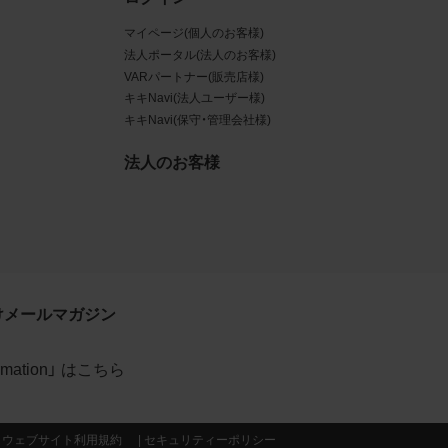
マイページ(個人のお客様)
データ
法人ポータル(法人のお客様)
規約に
VARパートナー(販売店様)
キキNavi(法人ユーザー様)
賠償す
キキNavi(保守・管理会社様)
法人のお客様
イトの
利用
約が優
けメールマガジン
formation」 はこちら
当社の
ウェブサイト利用規約
セキュリティーポリシー