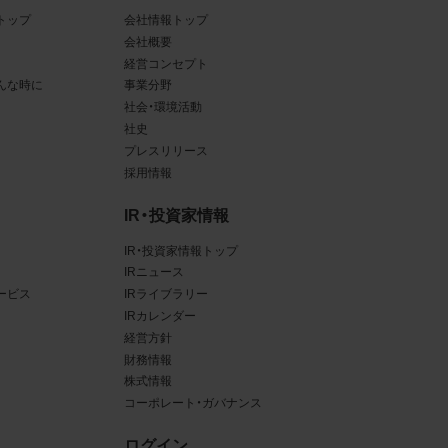
トップ
会社情報トップ
ある場
会社概要
経営コンセプト
ンクと
んな時に
事業分野
社会・環境活動
るな
社史
させう
プレスリリース
採用情報
を困難
IR・投資家情報
IR・投資家情報トップ
IRニュース
ービス
IRライブラリー
三者
IRカレンダー
真
経営方針
財務情報
賠償の
株式情報
は掲
コーポレート・ガバナンス
ログイン