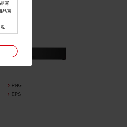
商品写
商品写
。
用規
ンロー
といい
利用規
。
項は予
には最
PNG
EPS
帰属す