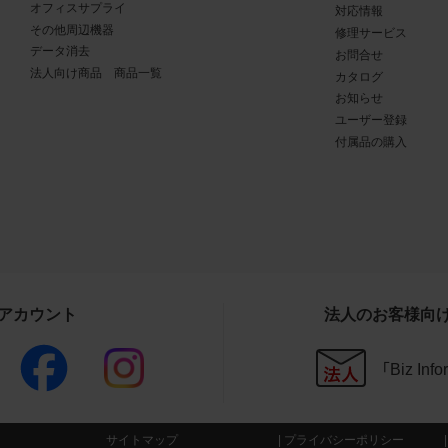
オフィスサプライ
対応情報
商品写真データ利用規約の違反
その他周辺機器
修理サービス
写真データ利用規約に違反した場合、お客様は直ちに商品写真
データ消去
お問合せ
法人向け商品 商品一覧
用を中止し、消去するものとします。また、商品写真データ利用
カタログ
お知らせ
したことにより、当社に損害が生じた場合、お客様はその損害を
ユーザー登録
のとします。
付属品の購入
その他
写真データ利用規約に定めのない事項については、当社Webサ
条件（
https://www.buffalo.jp/other/about.html
）によるものとし、同
と異なる事項を定めた条項については、商品写真データ利用規
ることとします。
Sアカウント
法人のお客様向
CAD図データ利用規約
「Biz In
権利の帰属
様は、CAD図データに関する著作権等の一切の権利が当社又は
委託する第三者に帰属することに同意します。
サイトマップ
プライバシーポリシー