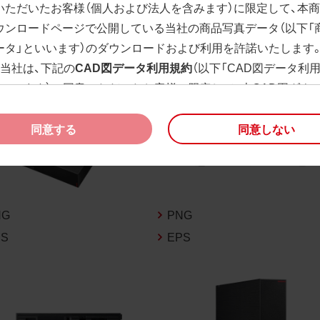
いただいたお客様（個人および法人を含みます）に限定して、本
ウンロードページで公開している当社の商品写真データ（以下「
ータ」といいます）のダウンロードおよび利用を許諾いたします
、当社は、下記の
CAD図データ利用規約
（以下「CAD図データ利
といいます）に同意いただいたお客様に限定して、本CAD図ダウ
ージで公開している当社のCAD図データ（以下「CAD図データ」
）の利用を許諾いたします。
同意する
同意しない
様が「同意する」ボタンをクリックされた場合、商品写真データ
びCAD図データ利用規約に同意いただいたものとみなされます
、商品写真データ利用規約及びCAD図データ利用規約の記載事
く変更されることがあります。各データをダウンロードする際
NG
PNG
規約をご確認くださいますようお願い申し上げます。
PS
EPS
商品写真データ利用規約
権利の帰属
様は、商品写真データに関する著作権等の一切の権利が当社に