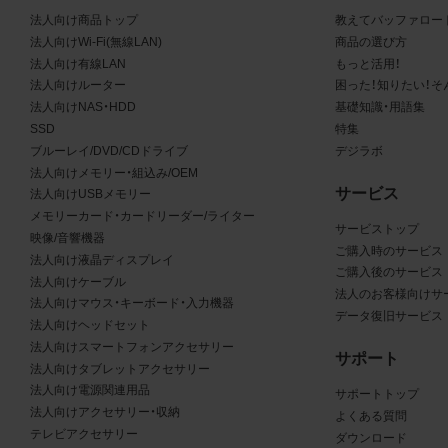
る商品が、当社の商品であることを特定できる表示を行うこと
法人向け商品トップ
教えてバッファロー
商品写真データに著作権表示、ラベル、商標その他のマークが
法人向けWi-Fi(無線LAN)
商品の選び方
合、それらを除去しないこと
法人向け有線LAN
もっと活用！
商品写真データを当社HPのトップページ以外のサイトとのリ
法人向けルーター
困った！知りたい！そ
して利用しないこと
法人向けNAS・HDD
基礎知識・用語集
商品写真データを他社のロゴ又は他社商品等に近づけて掲記す
SSD
特集
どして、当社と提携、協力関係等にあるとの示唆や誤解を生じ
ブルーレイ/DVD/CDドライブ
デジラボ
る態様の利用を行わないこと
法人向けメモリー・組込み/OEM
サービス
その他、当社の運営するサイトではないと看者が判断すること
法人向けUSBメモリー
メモリーカード・カードリーダー/ライター
とするような態様で、商品写真データを利用しないこと
サービストップ
映像/音響機器
ご購入時のサービス
法人向け液晶ディスプレイ
免責事項
ご購入後のサービス
法人向けケーブル
法人のお客様向けサ
法人向けマウス・キーボード・入力機器
は、商品写真データの正確性、完全性、適合性、有用性、最新性、第
データ復旧サービス
法人向けヘッドセット
の非侵害等について保証するものではありません。また、商品写
法人向けスマートフォンアクセサリー
サポート
タの利用に起因して発生した一切の損害について、当社はその
法人向けタブレットアクセサリー
を負いません。また、商品写真データの内容は予告なしに変更又
法人向け電源関連用品
サポートトップ
法人向けアクセサリー・収納
よくある質問
中止することがありますのでご了承ください。
テレビアクセサリー
ダウンロード