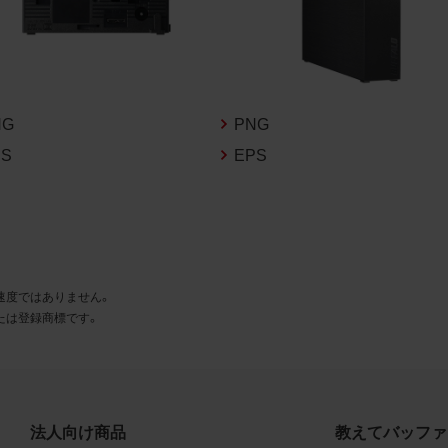
とに同意します。
利用許諾
様は、商品写真データ利用規約に従い、当社商品の販売活動（中
売の場合を除く）に関する広告宣伝又は当社商品の報道・解説に
NG
PNG
合に限り商品写真データを複製、送信可能化して利用できます。
PS
EPS
の個別の同意を得た場合を除き、上記の目的、利用方法以外に商
タを利用することはできません。
遵守事項
様は、商品写真データの利用に際し、次の各号に掲げる事項を遵
速度ではありません。
とします。
たは登録商標です。
商品写真データの全部又は一部の譲渡、貸与、再利用許諾、改変
権表示の除去等をしないこと
商品写真データに表示されている当社商品についての情報（社名
品名等）を併記する等の方法により、商品写真データに表示され
法人向け商品
教えてバッファ