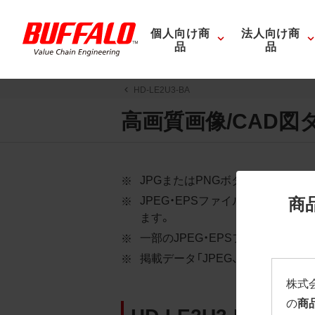
個人向け商
法人向け商
品
品
HD-LE2U3-BA
高画質画像/CAD図
JPGまたはPNGボタンを押すと
商
JPEG・EPSファイルにはパス
ます。
一部のJPEG・EPSファイルに
掲載データ「JPEG、PNG : 低解像度
株式
の
商
HD-LE2U3-BA