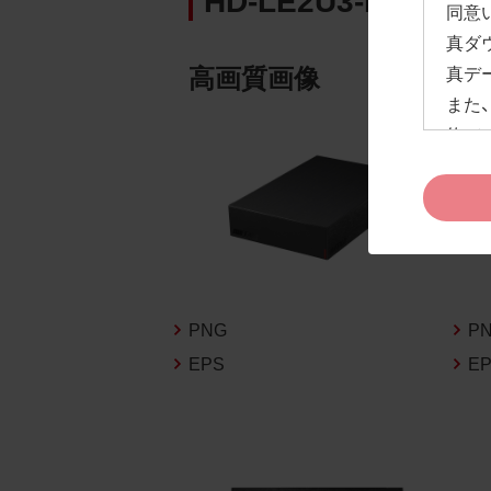
同意
真ダ
高画質画像
真デ
また
約」
ドペ
ます
お客
約及
なお
告な
PNG
P
新の
EPS
E
1.
お客