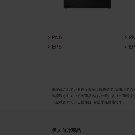
るこ
2.
お客
る販
PNG
P
る場
EPS
E
から
デー
3.
お客
※記載されている速度表記は規格値で、実環境での
もの
※記載されている各商品名は、一般に各社の商標ま
※記載されている価格は、希望小売価格です。
個人向け商品