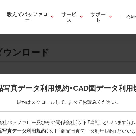
教えてバッファロ
サービ
サポー
会社
ー
ス
ト
ダウンロード
画像の表示。EPSボタンを押すと圧縮ファイルのダウンロードが
品写真データ利用規約・CAD図データ利用
が設定されています。画像編集の際に便利です。PNG画像は原則
規約はスクロールして、すべてお読みください。
はパスが設定されていない場合があります。ご了承ください。
(RGBカラー)」 「EPS : 高解像度(CMYKカラー)」
会社バッファロー及びその関係会社（以下「当社」といいます）は
品写真データ利用規約
（以下「商品写真データ利用規約」といいま