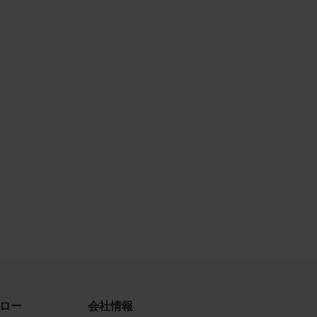
古によ
利用す
当社
品写真
守する
、著作
、商
てい
ロー
会社情報