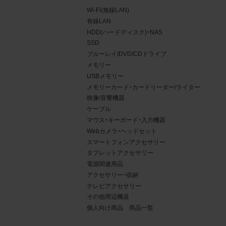
Wi-Fi(無線LAN)
有線LAN
HDD(ハードディスク)・NAS
SSD
ブルーレイ/DVD/CDドライブ
メモリー
USBメモリー
メモリーカード・カードリーダー/ライター
映像/音響機器
ケーブル
マウス・キーボード・入力機器
Webカメラ・ヘッドセット
4.
スマートフォンアクセサリー
タブレットアクセサリー
当社
電源関連用品
権利
アクセサリー・収納
デー
テレビアクセサリー
責任
その他周辺機器
個人向け商品 商品一覧
載を