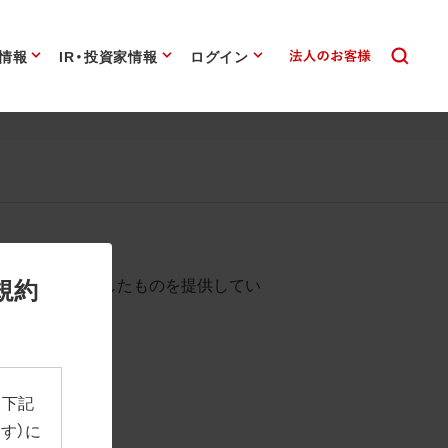
情報
IR・投資家情報
ログイン
始まります。
規約
として背景を透過したものを提供してい
、下記
す）に