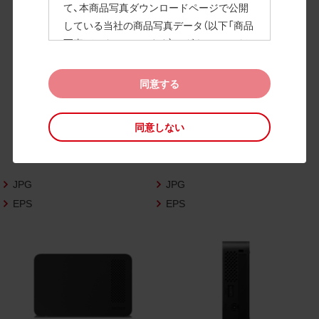
て、本商品写真ダウンロードページで公開
している当社の商品写真データ（以下「商品
高画質画像
写真データ」といいます）のダウンロードお
よび利用を許諾いたします。
また、当社は、下記の
CAD図データ利用規約
同意する
（以下「CAD図データ利用規約」といいます）
に同意いただいたお客様に限定して、本CA
同意しない
D図ダウンロードページで公開している当
社のCAD図データ（以下「CAD図データ」と
いいます）の利用を許諾いたします。
JPG
JPG
お客様が「同意する」ボタンをクリックされ
た場合、商品写真データ利用規約及びCAD
EPS
EPS
図データ利用規約に同意いただいたものと
みなされます。
なお、商品写真データ利用規約及びCAD図
データ利用規約の記載事項は予告なく変更
されることがあります。各データをダウン
ロードする際には最新の規約をご確認くだ