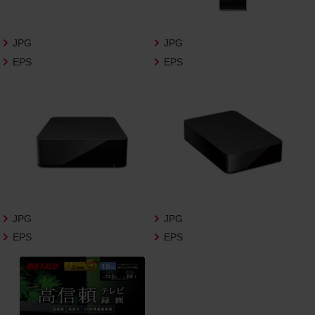
さいますようお願い申し上げます。
商品写真データ利用規約
JPG
JPG
EPS
EPS
1.権利の帰属
お客様は、商品写真データに関する著作権
等の一切の権利が当社に帰属することに同
意します。
2.利用許諾
お客様は、商品写真データ利用規約に従い、
当社商品の販売活動（中古による販売の場
合を除く）に関する広告宣伝又は当社商品
の報道・解説に利用する場合に限り商品写
JPG
JPG
真データを複製、送信可能化して利用でき
EPS
EPS
ます。当社からの個別の同意を得た場合を
除き、上記の目的、利用方法以外に商品写真
データを利用することはできません。