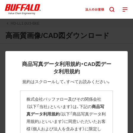
HD-LL1.0U3-BKE
高画質画像/CAD図ダウンロード
JPGまたはPNGボタンを押すと画像の表示。EPSボタンを押
すと圧縮ファイルのダウンロードが始まります。
商品写真データ利用規約・CAD図デー
JPEG・EPSファイルにはパスが設定されています。画像編集
タ利用規約
の際に便利です。PNG画像は原則として背景を透過したもの
を提供しています。
規約はスクロールして、すべてお読みください。
一部のJPEG・EPSファイルにはパスが設定されていない場合
があります。ご了承ください。
株式会社バッファロー及びその関係会社
掲載データ「JPEG、PNG : 低解像度(RGBカラー)」 「EPS : 高
（以下「当社」といいます）は、下記の
商品写
解像度(CMYKカラー)」
真データ利用規約
（以下「商品写真データ利
用規約」といいます）に同意いただいたお客
HD-LL1.0U3-BKE
様（個人および法人を含みます）に限定し