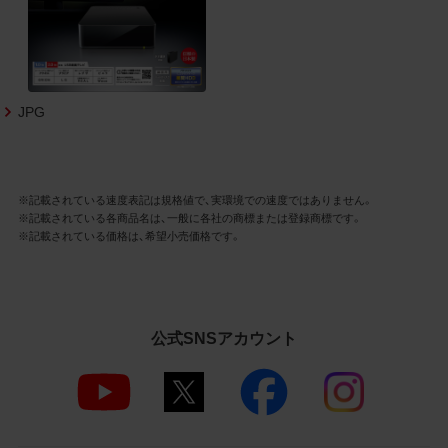
3.遵守事項
お客様は、商品写真データの利用に際し、次
の各号に掲げる事項を遵守するものとしま
す。
JPG
商品写真データの全部又は一部の譲
渡、貸与、再利用許諾、改変、著作権表
示の除去等をしないこと
商品写真データに表示されている当
※記載されている速度表記は規格値で、実環境での速度ではありません。
社商品についての情報（社名、商品名
※記載されている各商品名は、一般に各社の商標または登録商標です。
等）を併記する等の方法により、商品
※記載されている価格は、希望小売価格です。
写真データに表示されている商品が、
当社の商品であることを特定できる
表示を行うこと
商品写真データに著作権表示、ラベ
ル、商標その他のマークがある場合、
公式SNSアカウント
それらを除去しないこと
商品写真データを当社HPのトップ
ページ以外のサイトとのリンクとし
て利用しないこと
商品写真データを他社のロゴ又は他