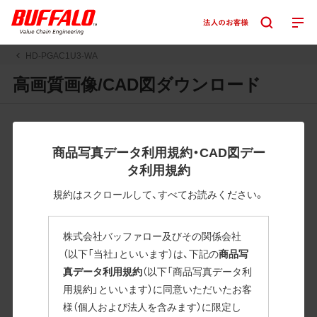
HD-PGAC1U3-WA
高画質画像/CAD図ダウンロード
JPGまたはPNGボタンを押すと画像の表示。EPSボタンを押
すと圧縮ファイルのダウンロードが始まります。
商品写真データ利用規約・CAD図デー
JPEG・EPSファイルにはパスが設定されています。画像編集
タ利用規約
の際に便利です。PNG画像は原則として背景を透過したもの
を提供しています。
規約はスクロールして、すべてお読みください。
一部のJPEG・EPSファイルにはパスが設定されていない場合
があります。ご了承ください。
株式会社バッファロー及びその関係会社
掲載データ「JPEG、PNG : 低解像度(RGBカラー)」 「EPS : 高
（以下「当社」といいます）は、下記の
商品写
解像度(CMYKカラー)」
真データ利用規約
（以下「商品写真データ利
用規約」といいます）に同意いただいたお客
HD-PGAC1U3-WA
様（個人および法人を含みます）に限定し