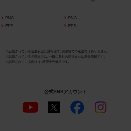
さいますようお願い申し上げます。
商品写真データ利用規約
PNG
PNG
EPS
EPS
1.権利の帰属
お客様は、商品写真データに関する著作権
等の一切の権利が当社に帰属することに同
意します。
※記載されている速度表記は規格値で、実環境での速度ではありません。
※記載されている各商品名は、一般に各社の商標または登録商標です。
2.利用許諾
※記載されている価格は、希望小売価格です。
お客様は、商品写真データ利用規約に従い、
当社商品の販売活動（中古による販売の場
合を除く）に関する広告宣伝又は当社商品
の報道・解説に利用する場合に限り商品写
公式SNSアカウント
真データを複製、送信可能化して利用でき
ます。当社からの個別の同意を得た場合を
除き、上記の目的、利用方法以外に商品写真
データを利用することはできません。