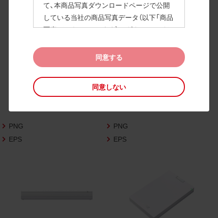
て、本商品写真ダウンロードページで公開
している当社の商品写真データ（以下「商品
高画質画像
写真データ」といいます）のダウンロードお
よび利用を許諾いたします。
また、当社は、下記の
CAD図データ利用規約
同意する
（以下「CAD図データ利用規約」といいます）
に同意いただいたお客様に限定して、本CA
同意しない
D図ダウンロードページで公開している当
社のCAD図データ（以下「CAD図データ」と
いいます）の利用を許諾いたします。
PNG
PNG
お客様が「同意する」ボタンをクリックされ
た場合、商品写真データ利用規約及びCAD
EPS
EPS
図データ利用規約に同意いただいたものと
みなされます。
なお、商品写真データ利用規約及びCAD図
データ利用規約の記載事項は予告なく変更
されることがあります。各データをダウン
ロードする際には最新の規約をご確認くだ