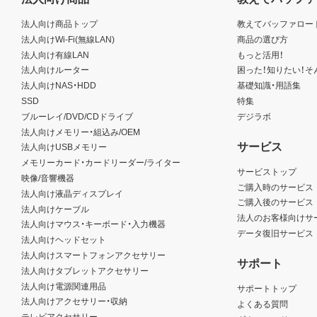
法人向け商品トップ
教えてバッファロー
法人向けWi-Fi(無線LAN)
商品の選び方
法人向け有線LAN
もっと活用！
法人向けルーター
困った！知りたい！そ
法人向けNAS・HDD
基礎知識・用語集
SSD
特集
ブルーレイ/DVD/CDドライブ
デジラボ
法人向けメモリー・組込み/OEM
サービス
法人向けUSBメモリー
メモリーカード・カードリーダー/ライター
サービストップ
映像/音響機器
ご購入時のサービス
法人向け液晶ディスプレイ
ご購入後のサービス
法人向けケーブル
法人のお客様向けサ
法人向けマウス・キーボード・入力機器
データ復旧サービス
法人向けヘッドセット
法人向けスマートフォンアクセサリー
サポート
法人向けタブレットアクセサリー
法人向け電源関連用品
サポートトップ
法人向けアクセサリー・収納
よくある質問
テレビアクセサリー