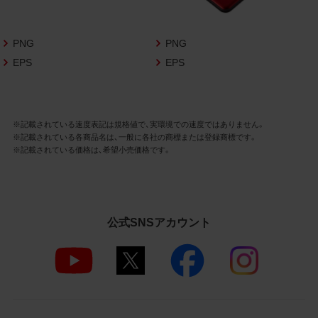
さいますようお願い申し上げます。
商品写真データ利用規約
PNG
PNG
EPS
EPS
1.権利の帰属
お客様は、商品写真データに関する著作権
等の一切の権利が当社に帰属することに同
意します。
※記載されている速度表記は規格値で、実環境での速度ではありません。
※記載されている各商品名は、一般に各社の商標または登録商標です。
2.利用許諾
※記載されている価格は、希望小売価格です。
お客様は、商品写真データ利用規約に従い、
当社商品の販売活動（中古による販売の場
合を除く）に関する広告宣伝又は当社商品
の報道・解説に利用する場合に限り商品写
公式SNSアカウント
真データを複製、送信可能化して利用でき
ます。当社からの個別の同意を得た場合を
除き、上記の目的、利用方法以外に商品写真
データを利用することはできません。