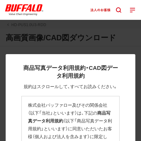
HD-PUS1.0U3-RDD
高画質画像/CAD図ダウンロード
JPGまたはPNGボタンを押すと画像の表示。EPSボタンを押
すと圧縮ファイルのダウンロードが始まります。
商品写真データ利用規約・CAD図デー
JPEG・EPSファイルにはパスが設定されています。画像編集
タ利用規約
の際に便利です。PNG画像は原則として背景を透過したもの
を提供しています。
規約はスクロールして、すべてお読みください。
一部のJPEG・EPSファイルにはパスが設定されていない場合
があります。ご了承ください。
株式会社バッファロー及びその関係会社
掲載データ「JPEG、PNG : 低解像度(RGBカラー)」 「EPS : 高
（以下「当社」といいます）は、下記の
商品写
解像度(CMYKカラー)」
真データ利用規約
（以下「商品写真データ利
用規約」といいます）に同意いただいたお客
HD-PUS1.0U3-RDD
様（個人および法人を含みます）に限定し