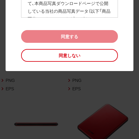
て、本商品写真ダウンロードページで公開
している当社の商品写真データ（以下「商品
高画質画像
写真データ」といいます）のダウンロードお
よび利用を許諾いたします。
また、当社は、下記の
CAD図データ利用規約
同意する
（以下「CAD図データ利用規約」といいます）
に同意いただいたお客様に限定して、本CA
同意しない
D図ダウンロードページで公開している当
社のCAD図データ（以下「CAD図データ」と
いいます）の利用を許諾いたします。
PNG
PNG
お客様が「同意する」ボタンをクリックされ
た場合、商品写真データ利用規約及びCAD
EPS
EPS
図データ利用規約に同意いただいたものと
みなされます。
なお、商品写真データ利用規約及びCAD図
データ利用規約の記載事項は予告なく変更
されることがあります。各データをダウン
ロードする際には最新の規約をご確認くだ