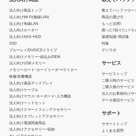
法人向け商品トップ
教えてバッファロー
法人向けWi-Fi(無線LAN)
商品の選び方
法人向け有線LAN
もっと活用！
法人向けルーター
困った！知りたい！そ
法人向けNAS・HDD
基礎知識・用語集
SSD
特集
ブルーレイ/DVD/CDドライブ
デジラボ
法人向けメモリー・組込み/OEM
サービス
法人向けUSBメモリー
メモリーカード・カードリーダー/ライター
サービストップ
映像/音響機器
ご購入時のサービス
法人向け液晶ディスプレイ
ご購入後のサービス
法人向けケーブル
法人のお客様向けサ
法人向けマウス・キーボード・入力機器
データ復旧サービス
法人向けヘッドセット
法人向けスマートフォンアクセサリー
サポート
法人向けタブレットアクセサリー
法人向け電源関連用品
サポートトップ
法人向けアクセサリー・収納
よくある質問
テレビアクセサリー