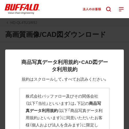
HD-QL4TU3/R5J
高画質画像/CAD図ダウンロード
JPGまたはPNGボタンを押すと画像の表示。EPSボタンを押
すと圧縮ファイルのダウンロードが始まります。
商品写真データ利用規約・CAD図デー
JPEG・EPSファイルにはパスが設定されています。画像編集
タ利用規約
の際に便利です。PNG画像は原則として背景を透過したもの
を提供しています。
規約はスクロールして、すべてお読みください。
一部のJPEG・EPSファイルにはパスが設定されていない場合
があります。ご了承ください。
株式会社バッファロー及びその関係会社
掲載データ「JPEG、PNG : 低解像度(RGBカラー)」 「EPS : 高
（以下「当社」といいます）は、下記の
商品写
解像度(CMYKカラー)」
真データ利用規約
（以下「商品写真データ利
用規約」といいます）に同意いただいたお客
HD-QL4TU3/R5J
様（個人および法人を含みます）に限定し