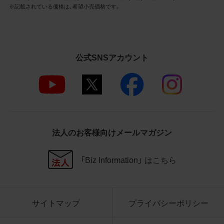
3.遵守事項
※記載されている価格は、希望小売価格です。
お客様は、商品写真データの利用に際し、次
の各号に掲げる事項を遵守するものとしま
す。
公式SNSアカウント
商品写真データの全部又は一部の譲
渡、貸与、再利用許諾、改変、著作権表
示の除去等をしないこと
商品写真データに表示されている当
社商品についての情報（社名、商品名
等）を併記する等の方法により、商品
写真データに表示されている商品が、
法人のお客様向けメールマガジン
当社の商品であることを特定できる
表示を行うこと
商品写真データに著作権表示、ラベ
「Biz Information」 はこちら
ル、商標その他のマークがある場合、
それらを除去しないこと
商品写真データを当社HPのトップ
ページ以外のサイトとのリンクとし
サイトマップ
プライバシーポリシー
て利用しないこと
商品写真データを他社のロゴ又は他