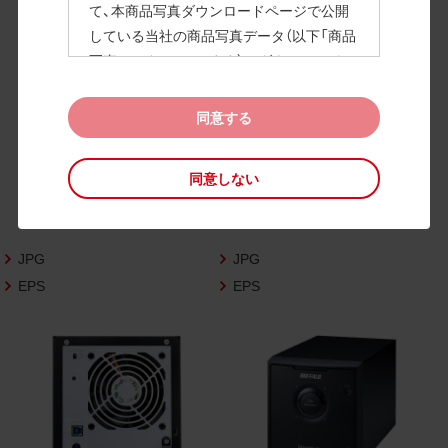
て、本商品写真ダウンロードページで公開
している当社の商品写真データ（以下「商品
高画質画像
写真データ」といいます）のダウンロードお
よび利用を許諾いたします。
また、当社は、下記の
CAD図データ利用規約
同意する
（以下「CAD図データ利用規約」といいます）
に同意いただいたお客様に限定して、本CA
同意しない
D図ダウンロードページで公開している当
社のCAD図データ（以下「CAD図データ」と
いいます）の利用を許諾いたします。
JPG
JPG
お客様が「同意する」ボタンをクリックされ
た場合、商品写真データ利用規約及びCAD
EPS
EPS
図データ利用規約に同意いただいたものと
みなされます。
なお、商品写真データ利用規約及びCAD図
データ利用規約の記載事項は予告なく変更
されることがあります。各データをダウン
ロードする際には最新の規約をご確認くだ