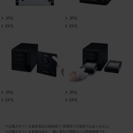
さいますようお願い申し上げます。
商品写真データ利用規約
JPG
JPG
EPS
EPS
1.権利の帰属
お客様は、商品写真データに関する著作権
等の一切の権利が当社に帰属することに同
意します。
2.利用許諾
お客様は、商品写真データ利用規約に従い、
当社商品の販売活動（中古による販売の場
合を除く）に関する広告宣伝又は当社商品
の報道・解説に利用する場合に限り商品写
JPG
JPG
真データを複製、送信可能化して利用でき
EPS
EPS
ます。当社からの個別の同意を得た場合を
除き、上記の目的、利用方法以外に商品写真
データを利用することはできません。
※記載されている速度表記は規格値で、実環境での速度ではありません。
※記載されている各商品名は、一般に各社の商標または登録商標です。