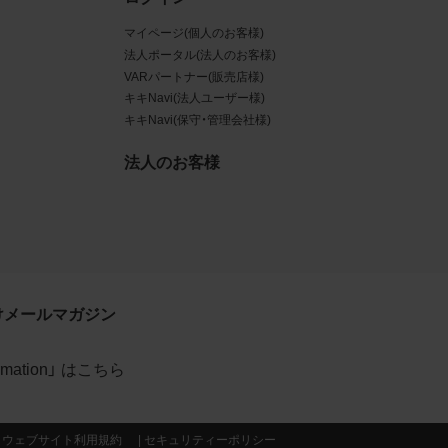
マイページ(個人のお客様)
データ
法人ポータル(法人のお客様)
規約に
VARパートナー(販売店様)
キキNavi(法人ユーザー様)
賠償す
キキNavi(保守・管理会社様)
法人のお客様
イトの
利用
約が優
けメールマガジン
formation」 はこちら
当社の
ウェブサイト利用規約
セキュリティーポリシー