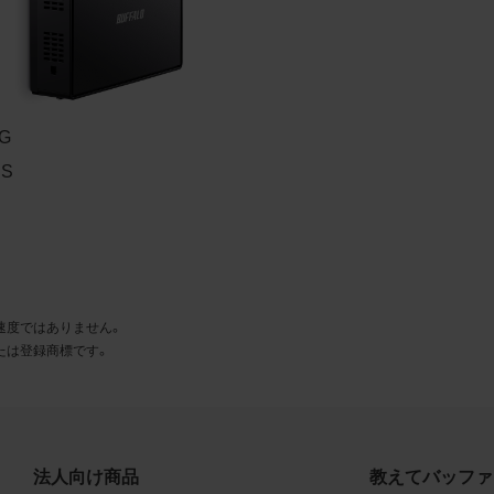
とに同意します。
利用許諾
様は、商品写真データ利用規約に従い、当社商品の販売活動（中
売の場合を除く）に関する広告宣伝又は当社商品の報道・解説に
PG
合に限り商品写真データを複製、送信可能化して利用できます。
PS
の個別の同意を得た場合を除き、上記の目的、利用方法以外に商
タを利用することはできません。
遵守事項
様は、商品写真データの利用に際し、次の各号に掲げる事項を遵
速度ではありません。
とします。
たは登録商標です。
商品写真データの全部又は一部の譲渡、貸与、再利用許諾、改変
権表示の除去等をしないこと
商品写真データに表示されている当社商品についての情報（社名
品名等）を併記する等の方法により、商品写真データに表示され
法人向け商品
教えてバッファ