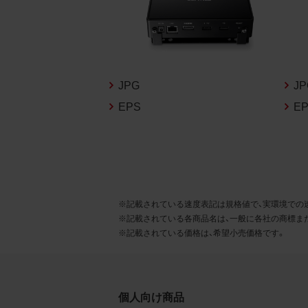
るこ
2.
お客
る販
JPG
J
る場
EPS
E
から
デー
3.
お客
※記載されている速度表記は規格値で、実環境での
もの
※記載されている各商品名は、一般に各社の商標ま
※記載されている価格は、希望小売価格です。
個人向け商品