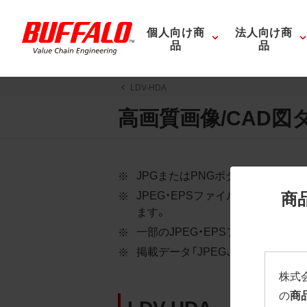
個人向け商
法人向け商
品
品
LDV-HDA
高画質画像/CAD図
JPGまたはPNGボタンを押すと
商
JPEG・EPSファイルにはパス
ます。
一部のJPEG・EPSファイルに
掲載データ「JPEG、PNG : 低解像度
株式
の
商
LDV-HDA