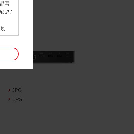
商品写
商品写
。
用規
ンロー
といい
利用規
。
項は予
には最
JPG
EPS
帰属す