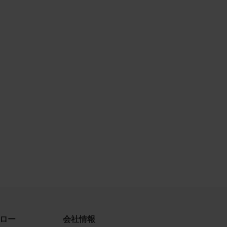
古によ
利用す
当社
品写真
守する
、著作
、商
てい
ロー
会社情報