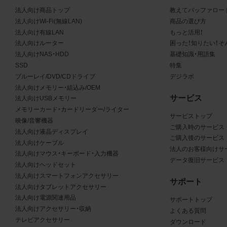
る商品が、当社の商品であることを特定できる表示を行うこと
法人向け商品トップ
教えてバッファロー
商品写真データに著作権表示、ラベル、商標その他のマークが
法人向けWi-Fi(無線LAN)
商品の選び方
合、それらを除去しないこと
法人向け有線LAN
もっと活用！
商品写真データを当社HPのトップページ以外のサイトとのリ
法人向けルーター
困った！知りたい！そ
して利用しないこと
法人向けNAS・HDD
基礎知識・用語集
商品写真データを他社のロゴ又は他社商品等に近づけて掲記す
SSD
特集
どして、当社と提携、協力関係等にあるとの示唆や誤解を生じ
ブルーレイ/DVD/CDドライブ
デジラボ
る態様の利用を行わないこと
法人向けメモリー・組込み/OEM
サービス
その他、当社の運営するサイトではないと看者が判断すること
法人向けUSBメモリー
メモリーカード・カードリーダー/ライター
とするような態様で、商品写真データを利用しないこと
サービストップ
映像/音響機器
ご購入時のサービス
法人向け液晶ディスプレイ
免責事項
ご購入後のサービス
法人向けケーブル
法人のお客様向けサ
法人向けマウス・キーボード・入力機器
は、商品写真データの正確性、完全性、適合性、有用性、最新性、第
データ復旧サービス
法人向けヘッドセット
の非侵害等について保証するものではありません。また、商品写
法人向けスマートフォンアクセサリー
サポート
タの利用に起因して発生した一切の損害について、当社はその
法人向けタブレットアクセサリー
を負いません。また、商品写真データの内容は予告なしに変更又
法人向け電源関連用品
サポートトップ
法人向けアクセサリー・収納
よくある質問
中止することがありますのでご了承ください。
テレビアクセサリー
ダウンロード