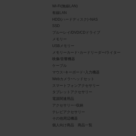
Wi-Fi(無線LAN)
有線LAN
HDD(ハードディスク)・NAS
SSD
ブルーレイ/DVD/CDドライブ
メモリー
USBメモリー
メモリーカード・カードリーダー/ライター
映像/音響機器
ケーブル
マウス・キーボード・入力機器
Webカメラ・ヘッドセット
4.
スマートフォンアクセサリー
タブレットアクセサリー
当社
電源関連用品
権利
アクセサリー・収納
デー
テレビアクセサリー
責任
その他周辺機器
個人向け商品 商品一覧
載を