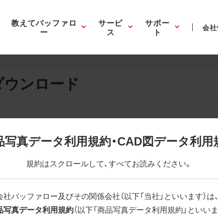
教えてバッファロ
サービ
サポー
会社
ー
ス
ト
ダウンロード
画像の表示。EPSボタンを押すと圧縮ファイルのダウンロードが
品写真データ利用規約・CAD図データ利用
が設定されています。画像編集の際に便利です。PNG画像は原則
規約はスクロールして、すべてお読みください。
はパスが設定されていない場合があります。ご了承ください。
(RGBカラー)」 「EPS : 高解像度(CMYKカラー)」
会社バッファロー及びその関係会社（以下「当社」といいます）は
品写真データ利用規約
（以下「商品写真データ利用規約」といいま