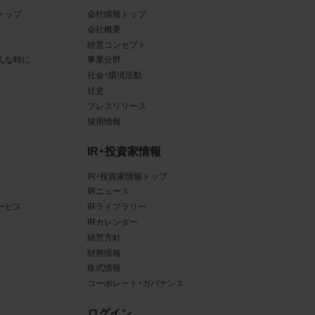
トップ
会社情報トップ
ある場
会社概要
経営コンセプト
ンクと
んな時に
事業分野
社会・環境活動
るな
社史
させう
プレスリリース
採用情報
を困難
IR・投資家情報
IR・投資家情報トップ
IRニュース
ービス
IRライブラリー
三者
IRカレンダー
真
経営方針
財務情報
賠償の
株式情報
は掲
コーポレート・ガバナンス
ログイン