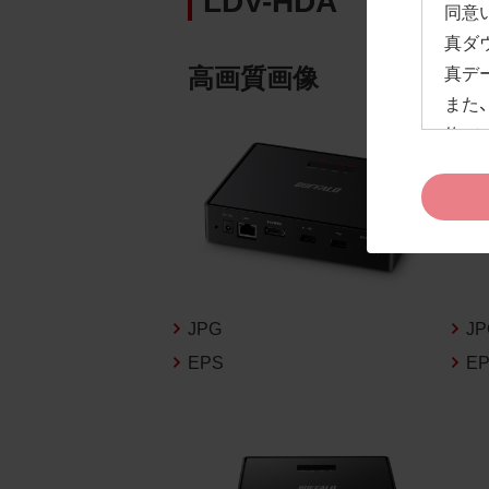
同意
真ダ
高画質画像
真デ
また
約」
ドペ
ます
お客
約及
なお
告な
JPG
J
新の
EPS
E
1.
お客