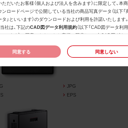
いただいたお客様（個人および法人を含みます）に限定して、本
ウンロードページで公開している当社の商品写真データ（以下「
ータ」といいます）のダウンロードおよび利用を許諾いたします
、当社は、下記の
CAD図データ利用規約
（以下「CAD図データ利
といいます）に同意いただいたお客様に限定して、本CAD図ダウ
ージで公開している当社のCAD図データ（以下「CAD図データ」
）の利用を許諾いたします。
同意する
同意しない
様が「同意する」ボタンをクリックされた場合、商品写真データ
びCAD図データ利用規約に同意いただいたものとみなされます
、商品写真データ利用規約及びCAD図データ利用規約の記載事
く変更されることがあります。各データをダウンロードする際
PG
JPG
規約をご確認くださいますようお願い申し上げます。
PS
EPS
商品写真データ利用規約
権利の帰属
様は、商品写真データに関する著作権等の一切の権利が当社に