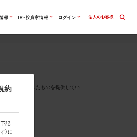
情報
IR・投資家情報
ログイン
始まります。
規約
として背景を透過したものを提供してい
、下記
す）に