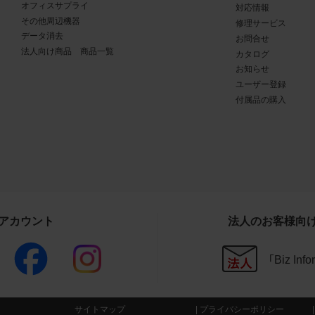
オフィスサプライ
対応情報
商品写真データ利用規約の違反
その他周辺機器
修理サービス
写真データ利用規約に違反した場合、お客様は直ちに商品写真
データ消去
お問合せ
法人向け商品 商品一覧
用を中止し、消去するものとします。また、商品写真データ利用
カタログ
お知らせ
したことにより、当社に損害が生じた場合、お客様はその損害を
ユーザー登録
のとします。
付属品の購入
その他
写真データ利用規約に定めのない事項については、当社Webサ
条件（
https://www.buffalo.jp/other/about.html
）によるものとし、同
と異なる事項を定めた条項については、商品写真データ利用規
ることとします。
Sアカウント
法人のお客様向
CAD図データ利用規約
「Biz In
権利の帰属
様は、CAD図データに関する著作権等の一切の権利が当社又は
委託する第三者に帰属することに同意します。
サイトマップ
プライバシーポリシー