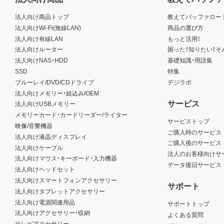
法人向け商品トップ
教えてバッファロー
法人向けWi-Fi(無線LAN)
商品の選び方
法人向け有線LAN
もっと活用！
法人向けルーター
困った！知りたい！そ
法人向けNAS・HDD
基礎知識・用語集
SSD
特集
ブルーレイ/DVD/CDドライブ
デジラボ
法人向けメモリー・組込み/OEM
サービス
法人向けUSBメモリー
メモリーカード・カードリーダー/ライター
サービストップ
映像/音響機器
ご購入時のサービス
法人向け液晶ディスプレイ
ご購入後のサービス
法人向けケーブル
法人のお客様向けサ
法人向けマウス・キーボード・入力機器
データ復旧サービス
法人向けヘッドセット
法人向けスマートフォンアクセサリー
サポート
法人向けタブレットアクセサリー
法人向け電源関連用品
サポートトップ
法人向けアクセサリー・収納
よくある質問
テレビアクセサリー