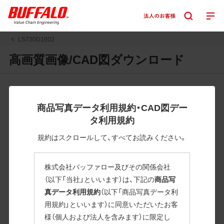
LS720D1602
高画質画像/CAD図ダウンロード
JPGまたはPNGボタンを押すと画像の表示。EPSボタンを押
すと圧縮ファイルのダウンロードが始まります。
商品写真データ利用規約・CAD図デー
JPEG・EPSファイルにはパスが設定されています。画像編集
タ利用規約
の際に便利です。PNG画像は原則として背景を透過したもの
を提供しています。
規約はスクロールして、すべてお読みください。
一部のJPEG・EPSファイルにはパスが設定されていない場合
があります。ご了承ください。
株式会社バッファロー及びその関係会社
掲載データ「JPEG、PNG : 低解像度(RGBカラー)」 「EPS : 高
（以下「当社」といいます）は、下記の
商品写
解像度(CMYKカラー)」
真データ利用規約
（以下「商品写真データ利
用規約」といいます）に同意いただいたお客
LS720D1602
様（個人および法人を含みます）に限定し