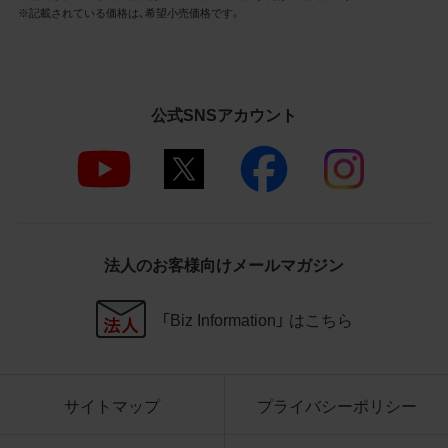
3.遵守事項
※記載されている価格は、希望小売価格です。
お客様は、商品写真データの利用に際し、次
の各号に掲げる事項を遵守するものとしま
す。
公式SNSアカウント
商品写真データの全部又は一部の譲
渡、貸与、再利用許諾、改変、著作権表
示の除去等をしないこと
商品写真データに表示されている当
社商品についての情報（社名、商品名
等）を併記する等の方法により、商品
写真データに表示されている商品が、
法人のお客様向けメールマガジン
当社の商品であることを特定できる
表示を行うこと
商品写真データに著作権表示、ラベ
「Biz Information」 はこちら
ル、商標その他のマークがある場合、
それらを除去しないこと
商品写真データを当社HPのトップ
ページ以外のサイトとのリンクとし
サイトマップ
プライバシーポリシー
て利用しないこと
商品写真データを他社のロゴ又は他