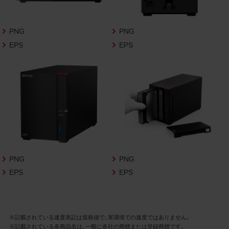
さいますようお願い申し上げます。
商品写真データ利用規約
PNG
PNG
EPS
EPS
1.権利の帰属
お客様は、商品写真データに関する著作権
等の一切の権利が当社に帰属することに同
意します。
2.利用許諾
お客様は、商品写真データ利用規約に従い、
当社商品の販売活動（中古による販売の場
合を除く）に関する広告宣伝又は当社商品
の報道・解説に利用する場合に限り商品写
PNG
PNG
真データを複製、送信可能化して利用でき
EPS
EPS
ます。当社からの個別の同意を得た場合を
除き、上記の目的、利用方法以外に商品写真
データを利用することはできません。
※記載されている速度表記は規格値で、実環境での速度ではありません。
※記載されている各商品名は、一般に各社の商標または登録商標です。