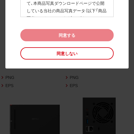
て、本商品写真ダウンロードページで公開
している当社の商品写真データ（以下「商品
高画質画像
写真データ」といいます）のダウンロードお
よび利用を許諾いたします。
また、当社は、下記の
CAD図データ利用規約
同意する
（以下「CAD図データ利用規約」といいます）
に同意いただいたお客様に限定して、本CA
同意しない
D図ダウンロードページで公開している当
社のCAD図データ（以下「CAD図データ」と
いいます）の利用を許諾いたします。
PNG
PNG
お客様が「同意する」ボタンをクリックされ
た場合、商品写真データ利用規約及びCAD
EPS
EPS
図データ利用規約に同意いただいたものと
みなされます。
なお、商品写真データ利用規約及びCAD図
データ利用規約の記載事項は予告なく変更
されることがあります。各データをダウン
ロードする際には最新の規約をご確認くだ