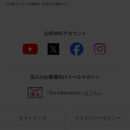
3.遵守事項
※記載されている価格は、希望小売価格です。
お客様は、商品写真データの利用に際し、次
の各号に掲げる事項を遵守するものとしま
す。
公式SNSアカウント
商品写真データの全部又は一部の譲
渡、貸与、再利用許諾、改変、著作権表
示の除去等をしないこと
商品写真データに表示されている当
社商品についての情報（社名、商品名
等）を併記する等の方法により、商品
写真データに表示されている商品が、
法人のお客様向けメールマガジン
当社の商品であることを特定できる
表示を行うこと
商品写真データに著作権表示、ラベ
「Biz Information」 はこちら
ル、商標その他のマークがある場合、
それらを除去しないこと
商品写真データを当社HPのトップ
ページ以外のサイトとのリンクとし
サイトマップ
プライバシーポリシー
て利用しないこと
商品写真データを他社のロゴ又は他