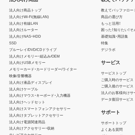
法人向け商品トップ
教えてバッファロー
法人向けWi-Fi(無線LAN)
商品の選び方
法人向け有線LAN
もっと活用！
法人向けルーター
困った！知りたい！そ
法人向けNAS・HDD
基礎知識・用語集
SSD
特集
ブルーレイ/DVD/CDドライブ
デジラボ
法人向けメモリー・組込み/OEM
サービス
法人向けUSBメモリー
メモリーカード・カードリーダー/ライター
サービストップ
映像/音響機器
ご購入時のサービス
法人向け液晶ディスプレイ
ご購入後のサービス
法人向けケーブル
法人のお客様向けサ
法人向けマウス・キーボード・入力機器
データ復旧サービス
法人向けヘッドセット
法人向けスマートフォンアクセサリー
サポート
法人向けタブレットアクセサリー
法人向け電源関連用品
サポートトップ
法人向けアクセサリー・収納
よくある質問
テレビアクセサリー