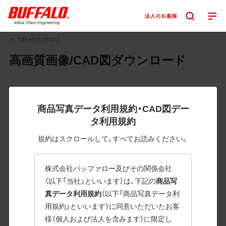
OP-HD8.0H2U
高画質画像/CAD図ダウンロード
JPGまたはPNGボタンを押すと画像の表示。EPSボタンを押
すと圧縮ファイルのダウンロードが始まります。
商品写真データ利用規約・CAD図デー
JPEG・EPSファイルにはパスが設定されています。画像編集
タ利用規約
の際に便利です。PNG画像は原則として背景を透過したもの
を提供しています。
規約はスクロールして、すべてお読みください。
一部のJPEG・EPSファイルにはパスが設定されていない場合
があります。ご了承ください。
株式会社バッファロー及びその関係会社
掲載データ「JPEG、PNG : 低解像度(RGBカラー)」 「EPS : 高
（以下「当社」といいます）は、下記の
商品写
解像度(CMYKカラー)」
真データ利用規約
（以下「商品写真データ利
用規約」といいます）に同意いただいたお客
OP-HD8.0H2U
様（個人および法人を含みます）に限定し