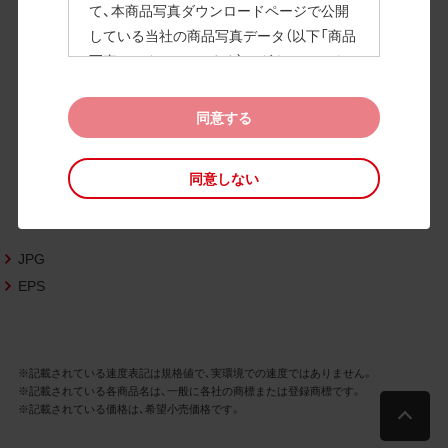
て、本商品写真ダウンロードページで公開
している当社の商品写真データ（以下「商品
高画質画像
写真データ」といいます）のダウンロードお
よび利用を許諾いたします。
また、当社は、下記の
CAD図データ利用規約
同意する
（以下「CAD図データ利用規約」といいます）
に同意いただいたお客様に限定して、本CA
同意しない
D図ダウンロードページで公開している当
社のCAD図データ（以下「CAD図データ」と
いいます）の利用を許諾いたします。
JPG
お客様が「同意する」ボタンをクリックされ
た場合、商品写真データ利用規約及びCAD
EPS
図データ利用規約に同意いただいたものと
みなされます。
なお、商品写真データ利用規約及びCAD図
※記載されている速度表記は規格値で、実環境での速度ではありません。
データ利用規約の記載事項は予告なく変更
※記載されている各商品名は、一般に各社の商標または登録商標です。
されることがあります。各データをダウン
※記載されている価格は、希望小売価格です。
ロードする際には最新の規約をご確認くだ