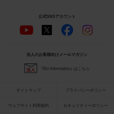
さいますようお願い申し上げます。
商品写真データ利用規約
公式SNSアカウント
1.権利の帰属
お客様は、商品写真データに関する著作権
等の一切の権利が当社に帰属することに同
意します。
2.利用許諾
法人のお客様向けメールマガジン
お客様は、商品写真データ利用規約に従い、
当社商品の販売活動（中古による販売の場
「Biz Information」 はこちら
合を除く）に関する広告宣伝又は当社商品
の報道・解説に利用する場合に限り商品写
真データを複製、送信可能化して利用でき
サイトマップ
プライバシーポリシー
ます。当社からの個別の同意を得た場合を
除き、上記の目的、利用方法以外に商品写真
データを利用することはできません。
ウェブサイト利用規約
セキュリティーポリシー