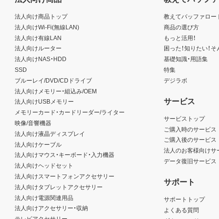
法人向け商品トップ
教えてバッファロー
法人向けWi-Fi(無線LAN)
商品の選び方
法人向け有線LAN
もっと活用！
法人向けルーター
困った！知りたい！そ
法人向けNAS・HDD
基礎知識・用語集
SSD
特集
ブルーレイ/DVD/CDドライブ
デジラボ
法人向けメモリー・組込み/OEM
サービス
法人向けUSBメモリー
メモリーカード・カードリーダー/ライター
サービストップ
映像/音響機器
ご購入時のサービス
法人向け液晶ディスプレイ
ご購入後のサービス
法人向けケーブル
法人のお客様向けサ
法人向けマウス・キーボード・入力機器
データ復旧サービス
法人向けヘッドセット
法人向けスマートフォンアクセサリー
サポート
法人向けタブレットアクセサリー
法人向け電源関連用品
サポートトップ
法人向けアクセサリー・収納
よくある質問
テレビアクセサリー