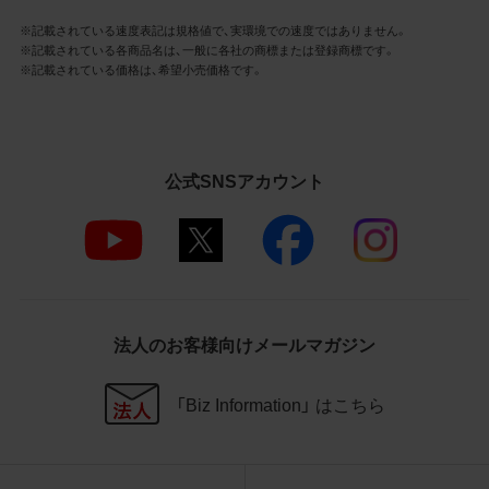
社商品等に近づけて掲記するなどし
※記載されている速度表記は規格値で、実環境での速度ではありません。
て、当社と提携、協力関係等にあると
※記載されている各商品名は、一般に各社の商標または登録商標です。
の示唆や誤解を生じさせうる態様の
※記載されている価格は、希望小売価格です。
利用を行わないこと
その他、当社の運営するサイトではな
いと看者が判断することを困難とす
るような態様で、商品写真データを利
用しないこと
公式SNSアカウント
4.免責事項
当社は、商品写真データの正確性、完全性、
適合性、有用性、最新性、第三者権利の非侵
害等について保証するものではありませ
ん。また、商品写真データの利用に起因し
法人のお客様向けメールマガジン
て発生した一切の損害について、当社はそ
の賠償の責任を負いません。また、商品写
「Biz Information」 はこちら
真データの内容は予告なしに変更又は掲載
を中止することがありますのでご了承くだ
さい。