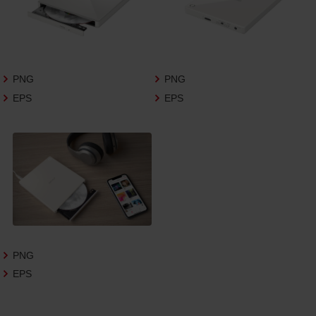
3.遵守事項
お客様は、商品写真データの利用に際し、次
の各号に掲げる事項を遵守するものとしま
す。
PNG
PNG
商品写真データの全部又は一部の譲
EPS
EPS
渡、貸与、再利用許諾、改変、著作権表
示の除去等をしないこと
商品写真データに表示されている当
社商品についての情報（社名、商品名
等）を併記する等の方法により、商品
写真データに表示されている商品が、
当社の商品であることを特定できる
表示を行うこと
商品写真データに著作権表示、ラベ
ル、商標その他のマークがある場合、
それらを除去しないこと
PNG
商品写真データを当社HPのトップ
EPS
ページ以外のサイトとのリンクとし
て利用しないこと
商品写真データを他社のロゴ又は他