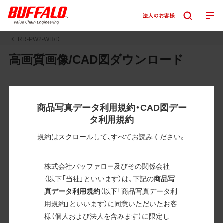
RR-PW2-WH/D
高画質画像/CAD図ダウンロード
JPGまたはPNGボタンを押すと画像の表示。EPSボタンを押
すと圧縮ファイルのダウンロードが始まります。
商品写真データ利用規約・CAD図デー
JPEG・EPSファイルにはパスが設定されています。画像編集
タ利用規約
の際に便利です。PNG画像は原則として背景を透過したもの
を提供しています。
規約はスクロールして、すべてお読みください。
一部のJPEG・EPSファイルにはパスが設定されていない場合
があります。ご了承ください。
株式会社バッファロー及びその関係会社
掲載データ「JPEG、PNG : 低解像度(RGBカラー)」 「EPS : 高
（以下「当社」といいます）は、下記の
商品写
解像度(CMYKカラー)」
真データ利用規約
（以下「商品写真データ利
用規約」といいます）に同意いただいたお客
RR-PW2-WH/D
様（個人および法人を含みます）に限定し