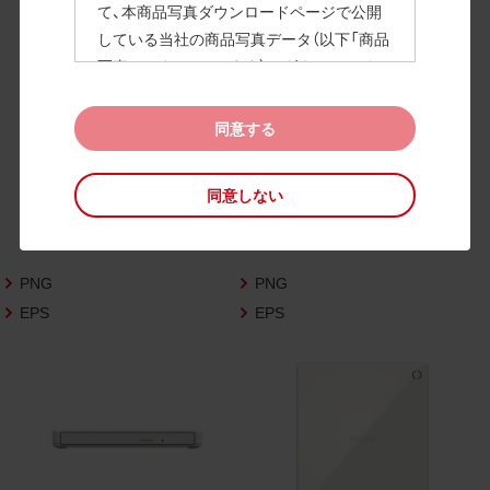
て、本商品写真ダウンロードページで公開
している当社の商品写真データ（以下「商品
高画質画像
写真データ」といいます）のダウンロードお
よび利用を許諾いたします。
また、当社は、下記の
CAD図データ利用規約
同意する
（以下「CAD図データ利用規約」といいます）
に同意いただいたお客様に限定して、本CA
同意しない
D図ダウンロードページで公開している当
社のCAD図データ（以下「CAD図データ」と
いいます）の利用を許諾いたします。
PNG
PNG
お客様が「同意する」ボタンをクリックされ
た場合、商品写真データ利用規約及びCAD
EPS
EPS
図データ利用規約に同意いただいたものと
みなされます。
なお、商品写真データ利用規約及びCAD図
データ利用規約の記載事項は予告なく変更
されることがあります。各データをダウン
ロードする際には最新の規約をご確認くだ