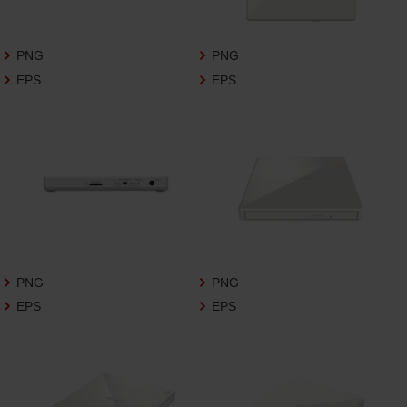
さいますようお願い申し上げます。
商品写真データ利用規約
PNG
PNG
EPS
EPS
1.権利の帰属
お客様は、商品写真データに関する著作権
等の一切の権利が当社に帰属することに同
意します。
2.利用許諾
お客様は、商品写真データ利用規約に従い、
当社商品の販売活動（中古による販売の場
合を除く）に関する広告宣伝又は当社商品
の報道・解説に利用する場合に限り商品写
PNG
PNG
真データを複製、送信可能化して利用でき
EPS
EPS
ます。当社からの個別の同意を得た場合を
除き、上記の目的、利用方法以外に商品写真
データを利用することはできません。