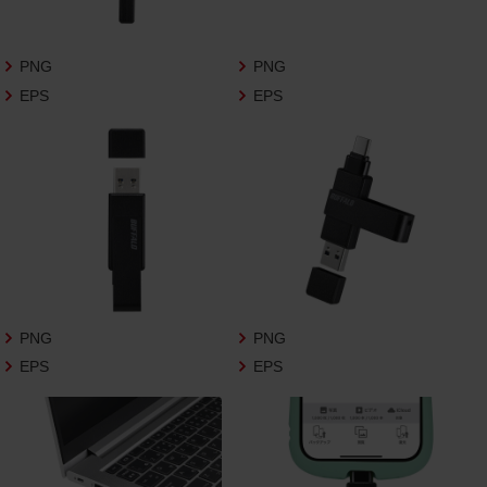
さいますようお願い申し上げます。
商品写真データ利用規約
PNG
PNG
EPS
EPS
1.権利の帰属
お客様は、商品写真データに関する著作権
等の一切の権利が当社に帰属することに同
意します。
2.利用許諾
お客様は、商品写真データ利用規約に従い、
当社商品の販売活動（中古による販売の場
合を除く）に関する広告宣伝又は当社商品
の報道・解説に利用する場合に限り商品写
PNG
PNG
真データを複製、送信可能化して利用でき
EPS
EPS
ます。当社からの個別の同意を得た場合を
除き、上記の目的、利用方法以外に商品写真
データを利用することはできません。