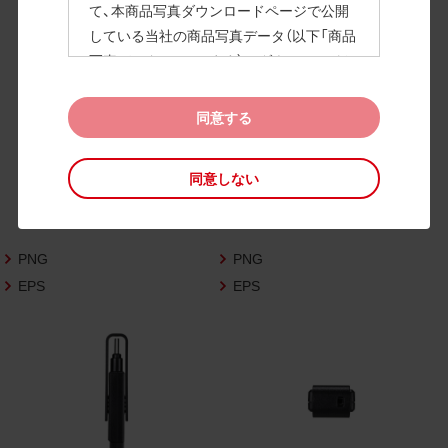
て、本商品写真ダウンロードページで公開
している当社の商品写真データ（以下「商品
高画質画像
写真データ」といいます）のダウンロードお
よび利用を許諾いたします。
また、当社は、下記の
CAD図データ利用規約
同意する
（以下「CAD図データ利用規約」といいます）
に同意いただいたお客様に限定して、本CA
同意しない
D図ダウンロードページで公開している当
社のCAD図データ（以下「CAD図データ」と
いいます）の利用を許諾いたします。
PNG
PNG
お客様が「同意する」ボタンをクリックされ
た場合、商品写真データ利用規約及びCAD
EPS
EPS
図データ利用規約に同意いただいたものと
みなされます。
なお、商品写真データ利用規約及びCAD図
データ利用規約の記載事項は予告なく変更
されることがあります。各データをダウン
ロードする際には最新の規約をご確認くだ