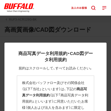
RUF3-ACR128G-BK
高画質画像/CAD図ダウンロード
JPGまたはPNGボタンを押すと画像の表示。EPSボタンを押
すと圧縮ファイルのダウンロードが始まります。
商品写真データ利用規約・CAD図デー
JPEG・EPSファイルにはパスが設定されています。画像編集
タ利用規約
の際に便利です。PNG画像は原則として背景を透過したもの
を提供しています。
規約はスクロールして、すべてお読みください。
一部のJPEG・EPSファイルにはパスが設定されていない場合
があります。ご了承ください。
株式会社バッファロー及びその関係会社
掲載データ「JPEG、PNG : 低解像度(RGBカラー)」 「EPS : 高
（以下「当社」といいます）は、下記の
商品写
解像度(CMYKカラー)」
真データ利用規約
（以下「商品写真データ利
用規約」といいます）に同意いただいたお客
RUF3-ACR128G-BK
様（個人および法人を含みます）に限定し