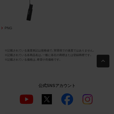
社商品等に近づけて掲記するなどし
て、当社と提携、協力関係等にあると
の示唆や誤解を生じさせうる態様の
利用を行わないこと
その他、当社の運営するサイトではな
PNG
いと看者が判断することを困難とす
るような態様で、商品写真データを利
用しないこと
※記載されている速度表記は規格値で、実環境での速度ではありません。
4.免責事項
※記載されている各商品名は、一般に各社の商標または登録商標です。
※記載されている価格は、希望小売価格です。
当社は、商品写真データの正確性、完全性、
適合性、有用性、最新性、第三者権利の非侵
害等について保証するものではありませ
ん。また、商品写真データの利用に起因し
公式SNSアカウント
て発生した一切の損害について、当社はそ
の賠償の責任を負いません。また、商品写
真データの内容は予告なしに変更又は掲載
を中止することがありますのでご了承くだ
さい。