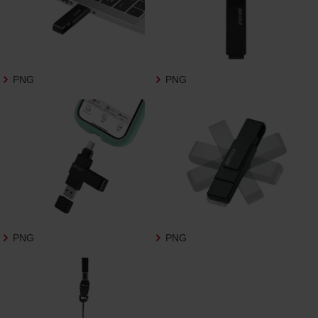
3.遵守事項
お客様は、商品写真データの利用に際し、次
の各号に掲げる事項を遵守するものとしま
す。
PNG
PNG
商品写真データの全部又は一部の譲
渡、貸与、再利用許諾、改変、著作権表
示の除去等をしないこと
商品写真データに表示されている当
社商品についての情報（社名、商品名
等）を併記する等の方法により、商品
写真データに表示されている商品が、
当社の商品であることを特定できる
表示を行うこと
商品写真データに著作権表示、ラベ
ル、商標その他のマークがある場合、
PNG
PNG
それらを除去しないこと
商品写真データを当社HPのトップ
ページ以外のサイトとのリンクとし
て利用しないこと
商品写真データを他社のロゴ又は他