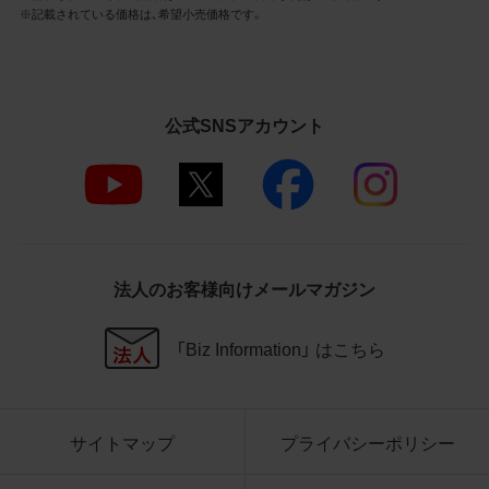
3.遵守事項
※記載されている価格は、希望小売価格です。
お客様は、商品写真データの利用に際し、次
の各号に掲げる事項を遵守するものとしま
す。
公式SNSアカウント
商品写真データの全部又は一部の譲
渡、貸与、再利用許諾、改変、著作権表
示の除去等をしないこと
商品写真データに表示されている当
社商品についての情報（社名、商品名
等）を併記する等の方法により、商品
写真データに表示されている商品が、
法人のお客様向けメールマガジン
当社の商品であることを特定できる
表示を行うこと
商品写真データに著作権表示、ラベ
「Biz Information」 はこちら
ル、商標その他のマークがある場合、
それらを除去しないこと
商品写真データを当社HPのトップ
ページ以外のサイトとのリンクとし
サイトマップ
プライバシーポリシー
て利用しないこと
商品写真データを他社のロゴ又は他