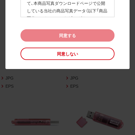
て、本商品写真ダウンロードページで公開
している当社の商品写真データ（以下「商品
高画質画像
写真データ」といいます）のダウンロードお
よび利用を許諾いたします。
また、当社は、下記の
CAD図データ利用規約
同意する
（以下「CAD図データ利用規約」といいます）
に同意いただいたお客様に限定して、本CA
同意しない
D図ダウンロードページで公開している当
社のCAD図データ（以下「CAD図データ」と
いいます）の利用を許諾いたします。
JPG
JPG
お客様が「同意する」ボタンをクリックされ
た場合、商品写真データ利用規約及びCAD
EPS
EPS
図データ利用規約に同意いただいたものと
みなされます。
なお、商品写真データ利用規約及びCAD図
データ利用規約の記載事項は予告なく変更
されることがあります。各データをダウン
ロードする際には最新の規約をご確認くだ