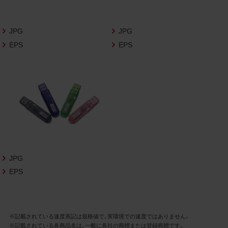
さいますようお願い申し上げます。
商品写真データ利用規約
JPG
JPG
EPS
EPS
1.権利の帰属
お客様は、商品写真データに関する著作権
等の一切の権利が当社に帰属することに同
意します。
2.利用許諾
お客様は、商品写真データ利用規約に従い、
当社商品の販売活動（中古による販売の場
合を除く）に関する広告宣伝又は当社商品
の報道・解説に利用する場合に限り商品写
JPG
真データを複製、送信可能化して利用でき
EPS
ます。当社からの個別の同意を得た場合を
除き、上記の目的、利用方法以外に商品写真
データを利用することはできません。
※記載されている速度表記は規格値で、実環境での速度ではありません。
※記載されている各商品名は、一般に各社の商標または登録商標です。