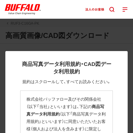
RUF3-C16GA-PK
高画質画像/CAD図ダウンロード
JPGまたはPNGボタンを押すと画像の表示。EPSボタンを押
すと圧縮ファイルのダウンロードが始まります。
商品写真データ利用規約・CAD図デー
JPEG・EPSファイルにはパスが設定されています。画像編集
タ利用規約
の際に便利です。PNG画像は原則として背景を透過したもの
を提供しています。
規約はスクロールして、すべてお読みください。
一部のJPEG・EPSファイルにはパスが設定されていない場合
があります。ご了承ください。
株式会社バッファロー及びその関係会社
掲載データ「JPEG、PNG : 低解像度(RGBカラー)」 「EPS : 高
（以下「当社」といいます）は、下記の
商品写
解像度(CMYKカラー)」
真データ利用規約
（以下「商品写真データ利
用規約」といいます）に同意いただいたお客
RUF3-C16GA-PK
様（個人および法人を含みます）に限定し